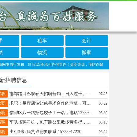
手
租车
会计
锁
物流
搬家
自行发布，邢台123不承担任何责任！提高警惕，谨防诈骗！做推广、做信息置顶！请加邢台
新招聘信息
求职
邯郸路口巴黎春天招聘营销，日入过千。生意稳定。有意向电话联系☎️☎️18131996062
07-25
求职
求职：足疗店转让或寻求合作的老板，可以联系15132989925
06-22
招聘
信都区八一路招包饺子工一名，电话13739682341
05-30
招聘
车队招聘司机，包车跑公里数多劳多得，长期有活有意可以联系13031927323
05-13
招聘
出租3米7箱货谁需要联系 15733917230
06-24