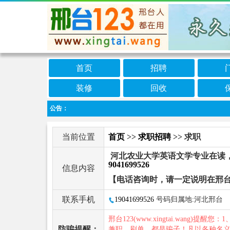
首页
招聘
装修
回收
公告：
当前位置
首页
>>
求职招聘
>> 求职
河北农业大学英语文学专业在读
9041699526
信息内容
【电话咨询时，请一定说明在邢台
联系手机
19041699526
号码归属地:河北邢台
邢台123(www.xingtai.wang)提醒您：1
防骗提醒：
兼职、刷单，都是骗子！凡以各种名