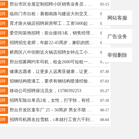
招聘
邢台市区全屋定制招聘小区销售业务员，有底薪提成时间自由15303194150
05-15
招聘
临街门市出租：襄都南路与建设大街交叉口北行五十米路母家场小区对过，适合各种行业经营35平方，电话17731991546
07-26
网站客服
招聘
育才路火锅店招聘厨房帮工，工资5000起 另招兼职，（5点左右到11点，工资面议 招聘电话，15097973800
07-25
招聘
爱空间装饰招聘：前台接待3名，销售经理5名，全案设计师3名，工资3000-11000，电话15373202772
08-02
广告业务
招聘
招聘招生老师，年龄22-45周岁，兼职勿扰，工作内容以打电话为主，有五险，位置在新世纪附近 18034094936
07-30
招聘
桥西区八中街附近火锅店招聘女钟点工小时工，工资日结，电话15614261215
08-01
举报删除
招聘
邢台招募网约车司机，租金2600可短租一个月起手续齐全，长租有优惠，每天流水自提到卡不限制平台17692969067
06-26
招聘
健康志愿者，让更多人远离亚健康，让更多人身体健康，生活更美好。健康赛道，帮助别人，成就自己。19831391887
07-30
招聘
招钢结构喷漆工，要求有钢结构喷漆经验会开天车，没干过钢结构喷漆的勿扰，电话13363741822
07-03
招聘
移动公司招聘保洁员女，13780392253
05-27
招聘
招聘车险出单员2名，女性，打字快，有经验者优先，有法定节假日和公休，交五险！18832979995
07-18
招聘
邢台开发区童车厂 25－50周岁 男女不限 组装工150/天 长白班管吃住 联系19131136461
06-17
招聘
招聘司机两名拉雪糕，c本就行工资六千到八千左右电话19933201587
08-04