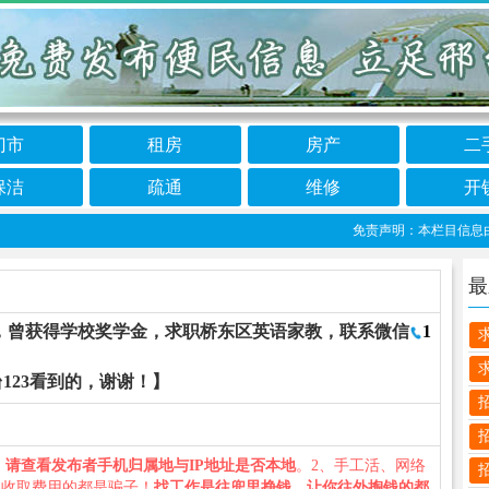
门市
租房
房产
二
保洁
疏通
维修
开
免责声明：本栏目信息由网友
最
，曾获得学校奖学金，求职桥东区英语家教，联系微信
1
123看到的，谢谢！】
、
请查看发布者手机归属地与IP地址是否本地
。2、手工活、网络
义收取费用的都是骗子！
找工作是往兜里挣钱，让你往外掏钱的都