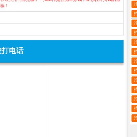
诈骗！
拨打电话