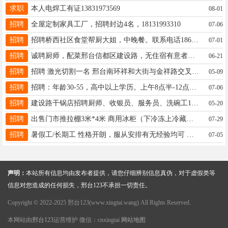
求职
本人电焊工有证13831973569
08-01
招聘
全屋定制家具工厂，招聘封边4名，18131993310
07-06
招聘
招聘桥西社区食堂帮厨大姐，中晚餐。联系电话18631996882
07-01
招聘
诚聘厨师，配菜邢台信都区建设路，无住宿有意者联系19131912683
06-21
招聘
招聘 激光切割一名 邢台南环祥和大街与金祥路交叉口 15631941567微信同号
05-09
招聘
招聘：年龄30-55，高中以上学历。上午8点半-12点，下午2点-4点半，周六下午周日休息☎️19131911341
07-06
招聘
建设路干锅店招聘厨师、收银员、服务员、洗碗工15613918087
05-20
招聘
出售门市推拉棚3米*4米 商用冰柜（下冷冻上冷藏）智能收银机 电子秤 个人仅用2个月 联系电话：15731908215
07-29
招聘
暑假工/长期工 性格开朗，服从安排有无经验均可 弹性工作时长 地址：北国商城附近 薪资面议13831906186微信同号
07-05
声明：
本站所有信息均由发布者提供，请您仔细辨别信息真伪，对于虚假类等
信息对您造成的任何损失，邢台123不承担一切责任。
Copyright © 2022-2025 邢台123(www.xingtai.wang) All Rights Reserved.
本网站由
邢台123
运营维护 微信：cnxingtai
网站地图