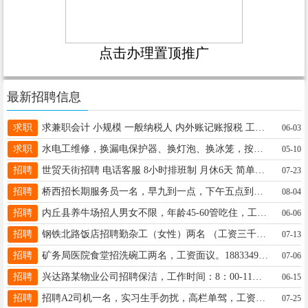
点击办理置顶推广
最新招聘信息
求职
求兼职会计 小规模 一般纳税人 内外账记账报税 工商变更 银行社保缴纳。 建筑资质 电话：15932291728
06-03
求职
水电工维修，换漏电保护器、换灯泡、换冰笼，按坐便等。 联糸电话15094453544
05-10
招聘
世贸天街招聘 电话客服 8小时排班制 月休6天 简单轻松 小白可入 加微信备注面试 客服➕ 17731810052
07-23
招聘
桥西招长期服务员一名，早九到一点，下午五点到九点半，公休四天薪资3500-3700电话19041591198
08-04
招聘
内丘县养牛场招人男女不限，年龄45-60管吃住，工资3000-4000家里有闲的老人或光棍汉可联系15203299569
06-06
招聘
钢铁北路饭店招聘勤杂工（女性）两名 （工资三千二到三千五）18631947765
07-13
招聘
矿务局医院食堂招洗碗工两名，工资面议。18833491588王厨。
07-06
招聘
兴达路某物业公司招聘保洁，工作时间：8：00-11：30下午14：00-17：00 月休两天，电：13932901268
06-15
招聘
招聘A2司机一名，实习生手勿扰，高栏单驾，工资结算快，有意者联系19333992997
07-25