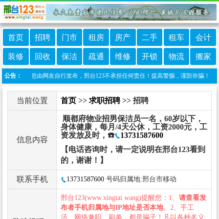
首页
招聘
门市
租房
房产
二手
租车
会计
装修
回收
保洁
疏通
维修
开锁
物流
搬家
：本栏目信息由网友自行发布，邢台123不承担任何责任！提高警惕，谨防诈骗！做推广、做信
公告：
当前位置
首页
>>
求职招聘
>> 招聘
顺都府物业招男保洁员一名，60岁以下，
身体健康，每月/4天公休，工资2000元，工
资发放及时，☎️
13731587600
信息内容
【电话咨询时，请一定说明在邢台123看到
的，谢谢！】
联系手机
13731587600
号码归属地:邢台市移动
邢台123(www.xingtai.wang)提醒您：1、
请查看发
布者手机归属地与IP地址是否本地
。2、手工
活、网络兼职、刷单，都是骗子！凡以各种名义