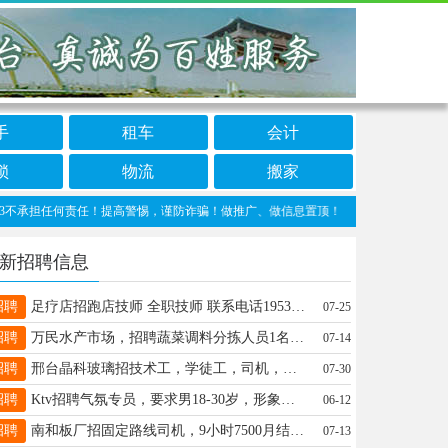
手
租车
会计
锁
物流
搬家
担任何责任！提高警惕，谨防诈骗！做推广、做信息置顶！请加邢台123客服微信：cnxi
新招聘信息
招聘
足疗店招跑店技师 全职技师 联系电话19532295828
07-25
招聘
万民水产市场，招聘蔬菜调料分拣人员1名，男女不限，下午6-10点左右，保底1500/月，电话:15613959356
07-14
招聘
邢台晶科玻璃招技术工，学徒工，司机，工资面议，地址东华路与邢任公路交叉口西行600米， 电话15612976060
07-30
招聘
Ktv招聘气氛专员，要求男18-30岁，形象好气质佳善社交。日薪保底100。月薪9000➕祥询13653330034同v
06-12
招聘
南和板厂招固定路线司机，9小时7500月结，不用动手，要求必需准时15100931888
07-13