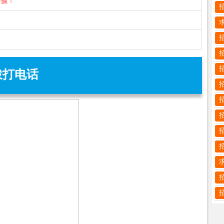
诈骗！
拨打电话