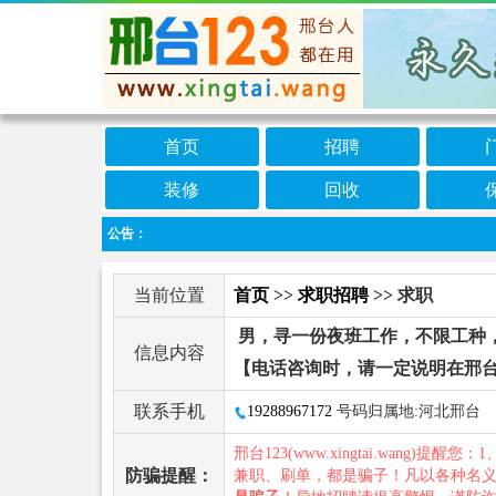
首页
招聘
装修
回收
公告：
当前位置
首页
>>
求职招聘
>> 求职
男，寻一份夜班工作，不限工种
信息内容
【电话咨询时，请一定说明在邢台
联系手机
19288967172
号码归属地:河北邢台
邢台123(www.xingtai.wang)提醒您：1
防骗提醒：
兼职、刷单，都是骗子！凡以各种名