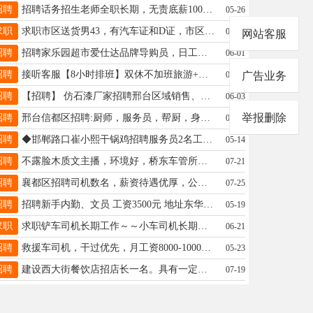
招聘
招聘话务招生老师全职长期，无责底薪100/天+提成+公休+季度奖，工作轻松，女士优先。咨询电话18931962965
05-26
求职
求职市区送货男43，有汽车证和D证，市区送货多年17732941238
07-09
网站客服
招聘
招聘家乐园超市爱仕达品牌导购员，日工作8小时，月薪2200加提成，联系电话13932924702
06-01
招聘
接听客服【8小时排班】双休不加班旅游+生活服务【团购核销】！有住宿，薪资3k-5k，面试：17692926276
05-15
广告业务
招聘
【招聘】 仿石漆厂家招聘邢台区域销售、业务，底薪加提成、油补、日补，自带交通工具，45岁以下，13932948044
06-03
举报删除
招聘
邢台信都区招聘:厨师，服务员，帮厨，身体健康.工作简单稳定，工资月结。18931948560
06-20
招聘
◆邯郸路口崔小熙干锅鸡招聘服务员2名工资2800—-3500加提,联系电话☎️13021858887
05-14
招聘
不露脸木质文主播，环境好，桥东车管所附近。综合3k-10k为人正直，有上进心。17733966153
07-21
招聘
襄都区招聘司机数名，薪资待遇优厚，公休两天，18131980083
07-25
招聘
招聘新手内勤、文员 工资3500元 地址东华路路北小吕村南 28-40岁 15531993522
05-19
求职
求职铲车司机长期工作～～小车司机长期工作邢台本地18032969000
06-21
招聘
救援车司机，干过优先，月工资8000-10000 电话17363196556
05-23
招聘
建设西大街餐饮店招店长一名。具有一定的领导运营能力有责任心长期稳定优先。薪资面谈18131964895
07-19