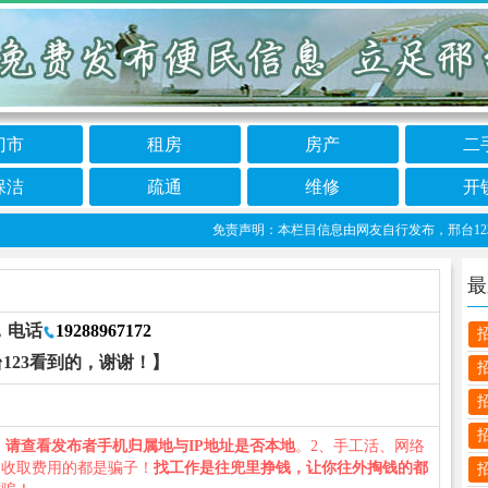
门市
租房
房产
二
保洁
疏通
维修
开
免责声明：本栏目信息由网友自行发布，邢台123不承
最
，电话
19288967172
123看到的，谢谢！】
、
请查看发布者手机归属地与IP地址是否本地
。2、手工活、网络
义收取费用的都是骗子！
找工作是往兜里挣钱，让你往外掏钱的都