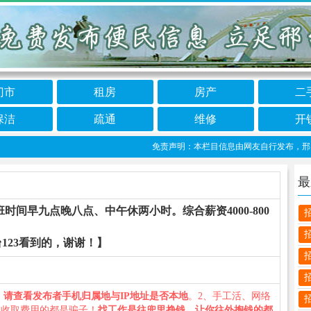
门市
租房
房产
二
保洁
疏通
维修
开
免责声明：本栏目信息由网友自行发布，邢台123
最
间早九点晚八点、中午休两小时。综合薪资4000-800
123看到的，谢谢！】
、
请查看发布者手机归属地与IP地址是否本地
。2、手工活、网络
义收取费用的都是骗子！
找工作是往兜里挣钱，让你往外掏钱的都