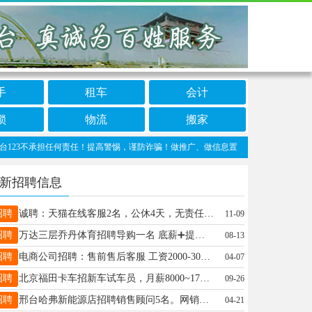
手
租车
会计
锁
物流
搬家
不承担任何责任！提高警惕，谨防诈骗！做推广、做信息置顶！请加邢台123客服微信：cn
新招聘信息
招聘
诚聘：天猫在线客服2名，公休4天，无责任底薪+提成 综合薪资4500以上 13102570926
11-09
招聘
万达三层乔丹体育招聘导购一名 底薪➕提成➕保险➕旅游 电话13363191995
08-13
招聘
电商公司招聘：售前售后客服 工资2000-3000，联系徐经理 电话18931917215
04-07
招聘
北京福田卡车招新车试车员，月薪8000~17000，B2以上驾驶证，20~43周，有卡车驾驶经验。15530901546
09-26
招聘
邢台哈弗新能源店招聘销售顾问5名。网销专员2名。薪资待遇面议电话：13931933850
04-21