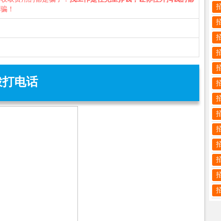
诈骗！
拨打电话