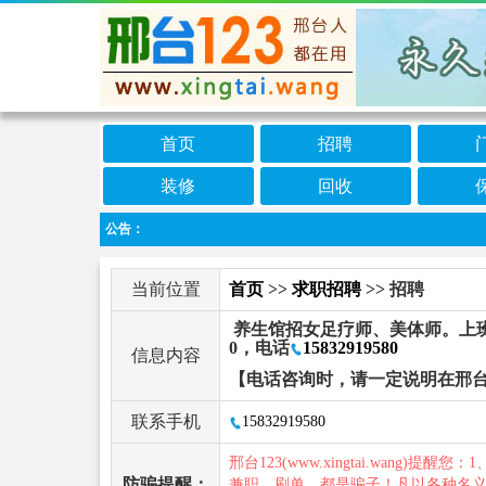
首页
招聘
装修
回收
公告：
当前位置
首页
>>
求职招聘
>> 招聘
养生馆招女足疗师、美体师。上班时
0，电话
15832919580
信息内容
【电话咨询时，请一定说明在邢台
联系手机
15832919580
邢台123(www.xingtai.wang)提醒您：1
防骗提醒：
兼职、刷单，都是骗子！凡以各种名