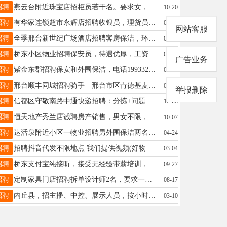
招聘
燕云台附近珠宝店招柜员若干名。要求女，身高163以上，年龄50岁以下，形象好气质佳，有无经验均可，工作时间早9点--晚7点。待遇：月工资5000元外加高提成，交五险。有意联系：13739813399 。
10-20
招聘
有华家连锁超市永辉店招聘收银员，理货员，小时工，联系电话：19331903216
03-28
网站客服
招聘
全季邢台新世纪广场酒店招聘客房保洁，环境好、氛围好、待遇优，要求50岁以下，月休4天，电话17692690363
08-09
招聘
桥东小区物业招聘保安员，待遇优厚，工资准时，联系电话：19912026581
05-12
广告业务
招聘
紫金东郡招聘保安和外围保洁，电话19933219012
09-30
招聘
邢台顺丰同城招聘骑手—邢台市区肯德基麦当劳瑞幸吉野家—专人直送—大平台有保障—薪资日结新人奖励电V19528792260
08-23
举报删除
招聘
信都区守敬南路中通快递招聘：分拣+问题件客服，无销售性质，联系电话：16632939205
12-08
招聘
恒天地产秀兰店诚聘房产销售，男女不限，经验不限，8小时，无责底薪加高提成，综合6000以上，电话15175964716
10-07
招聘
达活泉附近小区一物业招聘男外围保洁两名、保安两名、维修两名，有公休，按时发放工资，电话：18003199359
04-24
招聘
招聘抖音代发不限地点 我们提供视频(好物种草类)你转发自己抖音5元2条 多号多做V19931981885
03-04
招聘
桥东支付宝纯接听，接受无经验带薪培训，3.5-5k，大专及以上，20-35周，联系：16603191691
09-27
招聘
定制家具门店招聘拆单设计师2名，要求一年以上工作经验，学徒工两名，要求20-35岁，待遇面议，15833399495
08-17
招聘
内丘县，招主播、中控、展示人员，按小时中控按月，优秀人才可合作，有需要详谈13191619110同微信
03-10