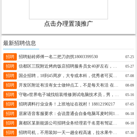
点击办理置顶推广
最新招聘信息
招聘
招聘贴砖师傅一名二把刀勿扰18003399530
07-25
招聘
信都区三院附近烤肉饭店招聘服务员女40岁左右，电话15690396666
05-27
招聘
国企招聘，18到45周岁，大专或本科，优秀者可买五险一金。电话18567118335微信同号
07-08
招聘
开发区附近有没有女士做钟点工，不是每天有活 在家时间方便的可以找我一小时十元，就是看个门市，19041192239
08-09
招聘
守敬e世界电子城找组装维修测试电脑技术员，男，能吃苦有责任心能交社保15532910600
05-16
招聘
招聘调料行业业务！上班地址在祝村！18812190217
07-05
招聘
居家语音客服要求：会说普通会自备电脑耳麦时间10-6，日结 有意+v15350860530
06-18
招聘
襄都区某新能源公司招聘业务经理若干名需有驾证，电力或暖通施工经验优先，工作轻松待遇优越！具体面谈！18034193333
06-18
招聘
招聘司机，不用装卸一天一趟全程高速，拉水果牛奶，有无经验可以，随时上车电话13931954510同微信
07-30