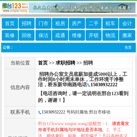
首页
招聘
门市
租房
房产
二手
租车
会计
装修
回收
保洁
疏通
维修
开锁
物流
搬家
公告：
免责声明
当前位置
首页
>>
求职招聘
>> 招聘
招聘办公室文员底薪加提成5000以上，工
作时间8小时周末单休，工作环境干净整
洁，桥东新华南路电话
15030932222
信息内容
【电话咨询时，请一定说明在邢台123看到
的，谢谢！】
联系手机
15030932222
号码归属地:邢台市移动
邢台123(www.xingtai.wang)提醒您：1、
请查看发
布者手机归属地与IP地址是否本地
。2、手工
活、网络兼职、刷单，都是骗子！凡以各种名义