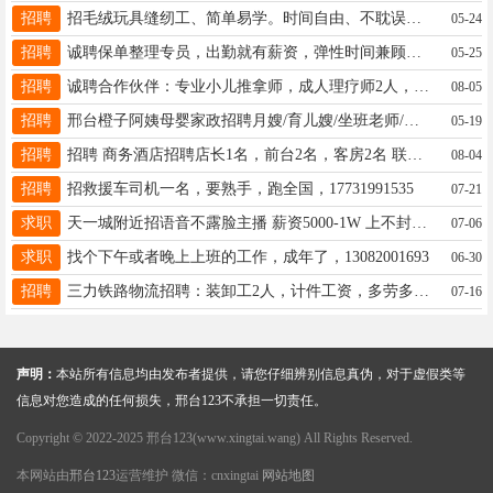
招聘
招毛绒玩具缝纫工、简单易学。时间自由、不耽误接送孩子、计件工资、阶梯奖励、地址 枫林街，电话19333978801
05-24
招聘
诚聘保单整理专员，出勤就有薪资，弹性时间兼顾家庭，3000+，地址未来广场，13223274018微信同步
05-25
招聘
诚聘合作伙伴：专业小儿推拿师，成人理疗师2人，永康境界小区卫生站联系电话15531935858武
08-05
招聘
邢台橙子阿姨母婴家政招聘月嫂/育儿嫂/坐班老师/讲师/技师/护工/保姆等 电话☎️18131978196
05-19
招聘
招聘 商务酒店招聘店长1名，前台2名，客房2名 联系电话13013295553
08-04
招聘
招救援车司机一名，要熟手，跑全国，17731991535
07-21
求职
天一城附近招语音不露脸主播 薪资5000-1W 上不封顶，免费提供住宿 单人单间 水电费全免 18713939715
07-06
求职
找个下午或者晚上上班的工作，成年了，13082001693
06-30
招聘
三力铁路物流招聘：装卸工2人，计件工资，多劳多得。工作地点：邢台南货场，电话：13363728978
07-16
声明：
本站所有信息均由发布者提供，请您仔细辨别信息真伪，对于虚假类等
信息对您造成的任何损失，邢台123不承担一切责任。
Copyright © 2022-2025 邢台123(www.xingtai.wang) All Rights Reserved.
本网站由
邢台123
运营维护 微信：cnxingtai
网站地图