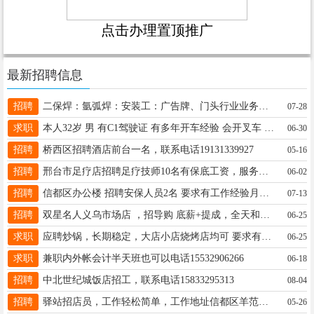
点击办理置顶推广
最新招聘信息
招聘
二保焊：氩弧焊：安装工：广告牌、门头行业业务员，网络代运营，5000－6000地址：开发区18032978088
07-28
求职
本人32岁 男 有C1驾驶证 有多年开车经验 会开叉车 寻找合适工作，日结月结都可以非诚勿扰15731978581
06-30
招聘
桥西区招聘酒店前台一名，联系电话19131339927
05-16
招聘
邢台市足疗店招聘足疗技师10名有保底工资，服务生3名保底两千到三千，联系电话15097980921宋先生
06-02
招聘
信都区办公楼 招聘安保人员2名 要求有工作经验月休4天 位置泉北大街与冶金路附近 电话15383199579
07-13
招聘
双星名人义乌市场店 ，招导购 底薪+提成，全天和半天倒班制，另有4天公休 电话:15803292534(微信同号)
06-25
求职
应聘炒锅，长期稳定，大店小店烧烤店均可 要求有公休， 联系电话15933726634.微信同号
06-25
求职
兼职内外帐会计半天班也可以电话15532906266
06-18
招聘
中北世纪城饭店招工，联系电话15833295313
08-04
招聘
驿站招店员，工作轻松简单，工作地址信都区羊范镇手机 15903194565
05-26