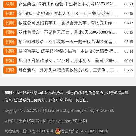
求职
女生两位 16 有工作经验 干过餐饮手机号15373197432 微信gao-y-r-886 可长期可暑假
06-23
招聘
招 保姆一名照顾63岁老人男士及一日三餐 要求有工作经验55岁以下会 地址红星街附近19565617747
06-16
招聘
物流公司诚招装车工，要求会开叉车，有物流工作经验者优先，工作地点飞豹物流园，工资6000➕，电话15100900944
07-12
招聘
双休售后岗：不销售无压力，月休8天3600-6000按单量提成，五险+住宿联系17603190775同V
06-15
招聘
招聘司机数名，不用装卸一天一趟全程高速啦冻品，喜欢跑车的速联，13931954510同微信
05-15
招聘
招聘写字员 练字贴挣钱啦 描写一本语文6元稿费 描写一本英语5元稿费 长期兼职可涨价微信l19931911067
05-14
招聘
旭阳学府招聘保安，12小时，月休两天，薪资2000+100（全勤）+100（绩效），有意联系17531956780
06-04
招聘
邢台新八一路东头网吧招聘收银员1名，三班倒，工资面议，联系电话：13933745656
05-25
声明：
本站所有信息均由发布者提供，请您仔细辨别信息真伪，对于虚假类等
信息对您造成的任何损失，邢台123不承担一切责任。
Copyright © 2022-2025 邢台123(www.xingtai.wang) All Rights Reserved.
本网站由
邢台123
运营维护 微信：cnxingtai
网站地图
网站备案：
晋ICP备15003148号
晋公网安备14072202000049号