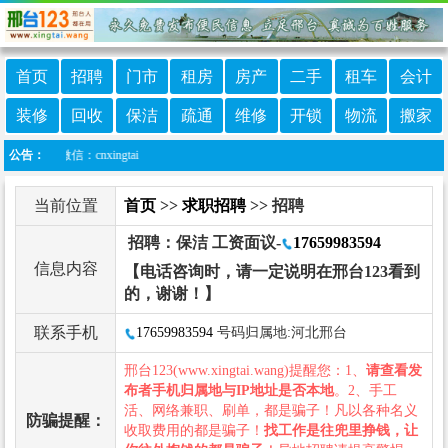
首页
招聘
门市
租房
房产
二手
租车
会计
装修
回收
保洁
疏通
维修
开锁
物流
搬家
服微信：cnxingtai
公告：
当前位置
首页
>>
求职招聘
>> 招聘
招聘：保洁 工资面议-
17659983594
信息内容
【电话咨询时，请一定说明在邢台123看到
的，谢谢！】
联系手机
17659983594
号码归属地:河北邢台
邢台123(www.xingtai.wang)提醒您：1、
请查看发
布者手机归属地与IP地址是否本地
。2、手工
活、网络兼职、刷单，都是骗子！凡以各种名义
防骗提醒：
收取费用的都是骗子！
找工作是往兜里挣钱，让