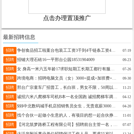
点击办理置顶推广
最新招聘信息
招聘
争创食品招工啦案台包装工工资3千到4千链条工资4千到6千满勤奖200每日餐补7元工龄3百封顶电话15227368965
07-19
招聘
招铺大理石砖16一平邢台公园18531904009
09-23
招聘
女 身高一米六五年龄17求职短期工长期工都行有服务员客服经验也可以接受KTV或者收银服务行业电话15284356862
07-26
招聘
跨境电商：招聘电脑文员（女）3000+提成+加班费+餐补+夜班福利+早餐+全勤奖不用接打电话咨询13393097600
09-30
招聘
邢台广宗童车厂招普工，长白班，男女不限，50周以下，日结160一天，不体检，免费吃住，电 19720318417
11-21
招聘
诚招六米八爬梯车司机B本一名全国跑 诚招爬梯车调度员一名要求 女年龄25-50上班地点东静庵村19273196783
04-12
招聘
$$$中北数码城手机店招销售员女生，无责底薪3000+提成工作轻松要求形象好有耐心沟通表达能力好18632909982
04-20
招聘
找个合伙一起做小生意的人，有项目的想一起合伙挣钱的加我网络实体均可，电话同步18903193527
11-01
招聘
【河北筑梦路桥工程有限公司】招聘前台主管一名，有餐饮接待管理经验优先，电话微信同步：18531912305
07-07
招聘
达活泉附近事业单位招聘保洁工作人员，要求55岁以下，有工作经验者优先录取。联系电话:17331482586
12-24