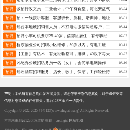
招聘
诚招行政文员，工业会计，中午有食堂，河北安益气体有限公司18632073076
08-24
招聘
招：一线接听客服，客服班长、质检、培训师，地址世贸天街、薪资3-5K，有五险、8小时工作，19933227308
08-01
招聘
邢台本地诚招销售人员，不打电话微信沟通客户，工作轻松，每周休息一天半，节假日带薪休假，地点守敬世界18513618113
05-14
招聘
招聘小车司机要求25-40岁，信都区居住，有专职经验 退伍军人优先 五险+底薪+奖金 电话18431930818
07-07
招聘
桥东物业公司招聘小区维修，50岁以内，有电工证，半年交五险，有工作经验最好，工资面议，电话19913009393同微
09-11
招聘
【主播】有话术，有无经验都可，排班，40以下每天播4小时月薪4000，6小时6000，古玩城15369959872
09-27
招聘
凡纪办公诚招话务员一名（女），会简单电脑操作，公休四天，工资＝2700+奖金，地址五里铺，13131929022
06-19
招聘
邢谣酒馆招聘服务、店长、歌手、保洁，工作轻松待遇好，地址：曼哈顿商业街，联系人：18632079794刘总
06-23
声明：
本站所有信息均由发布者提供，请您仔细辨别信息真伪，对于虚假类等
信息对您造成的任何损失，邢台123不承担一切责任。
Copyright © 2022-2025 邢台123(www.xingtai.wang) All Rights Reserved.
本网站由
邢台123
运营维护 微信：cnxingtai
网站地图