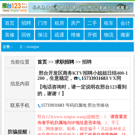
首页
招聘
门市
租房
房产
二手
租车
会计
装修
回收
保洁
疏通
维修
开锁
物流
搬家
微信：cnxingtai
公告：
当前位置
首页
>>
求职招聘
>> 招聘
邢台开发区商务KTV招聘小姐姐日结400-1
200，生意稳定，☎️
15733931683
VX同
信息内容
【电话咨询时，请一定说明在邢台123看到
的，谢谢！】
联系手机
15733931683
号码归属地:邢台市移动
邢台123(www.xingtai.wang)提醒您：1、
请查看发
布者手机归属地与IP地址是否本地
。2、手工
活、网络兼职、刷单，都是骗子！凡以各种名义
防骗提醒：
收取费用的都是骗子！
找工作是往兜里挣钱，让