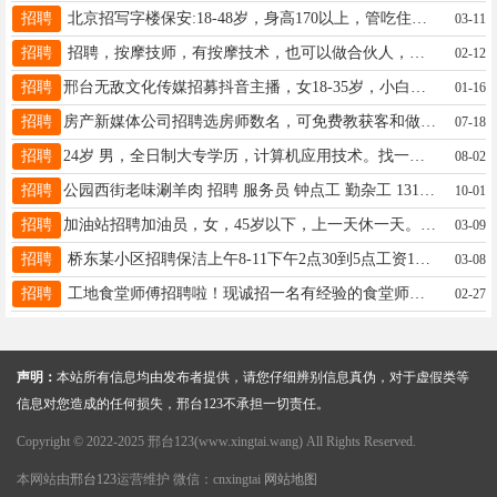
招聘
北京招写字楼保安:18-48岁，身高170以上，管吃住，站6坐6，工资4200，电话13269568173
03-11
招聘
招聘，按摩技师，有按摩技术，也可以做合伙人，你出技术，我出地方，也可以出租房子，联系电话19731395648
02-12
招聘
邢台无敌文化传媒招募抖音主播，女18-35岁，小白新人无经验者有运营带，新人保底4千起。电话13247470345
01-16
招聘
房产新媒体公司招聘选房师数名，可免费教获客和做线上视频直播流量，要求18-45岁，勤奋踏实，18617634454 徐
07-18
招聘
24岁 男，全日制大专学历，计算机应用技术。找一份长白班工作，客服，销售，保险，勿扰谢谢 15175991373
08-02
招聘
公园西街老味涮羊肉 招聘 服务员 钟点工 勤杂工 13102558858
10-01
招聘
加油站招聘加油员，女，45岁以下，上一天休一天。底薪3000，全勤200＋提成，☎:15375988578
03-09
招聘
桥东某小区招聘保洁上午8-11下午2点30到5点工资1200联系电话17320893292
03-08
招聘
工地食堂师傅招聘啦！现诚招一名有经验的食堂师傅，5000元的月薪，包吃包住联系电话13273690898
02-27
声明：
本站所有信息均由发布者提供，请您仔细辨别信息真伪，对于虚假类等
信息对您造成的任何损失，邢台123不承担一切责任。
Copyright © 2022-2025 邢台123(www.xingtai.wang) All Rights Reserved.
本网站由
邢台123
运营维护 微信：cnxingtai
网站地图