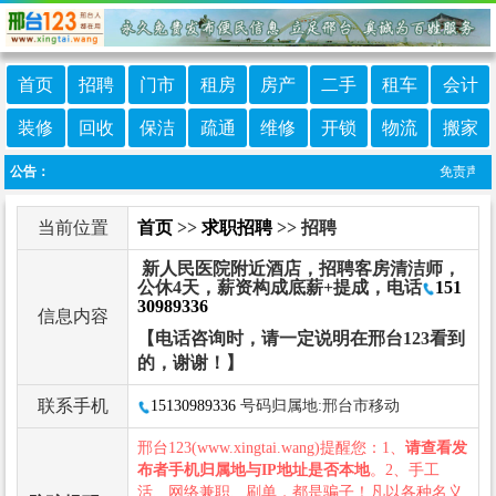
首页
招聘
门市
租房
房产
二手
租车
会计
装修
回收
保洁
疏通
维修
开锁
物流
搬家
公告：
免责声明：
当前位置
首页
>>
求职招聘
>> 招聘
新人民医院附近酒店，招聘客房清洁师，
公休4天，薪资构成底薪+提成，电话
151
30989336
信息内容
【电话咨询时，请一定说明在邢台123看到
的，谢谢！】
联系手机
15130989336
号码归属地:邢台市移动
邢台123(www.xingtai.wang)提醒您：1、
请查看发
布者手机归属地与IP地址是否本地
。2、手工
活、网络兼职、刷单，都是骗子！凡以各种名义