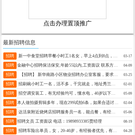
点击办理置顶推广
最新招聘信息
招聘
新一中食堂招聘早餐小时工1名女，早上4点到8点，一天50，干活利索，50以下，15130396907
03-17
招聘
金融中心招聘保洁保安,年龄55以内,工资面议 联系方式：18631935665
04-09
招聘
【招聘】 新华南路小区物业招聘办公室客服，要求20-40岁之间，会基本电脑操作，联系电话：17503370882
03-25
招聘
招刷碗小时工一名，活不多，干完就走，地址秀兰北区底商，五中对面，电话，13930927555
02-01
招聘
招空调安装工，有无经验均可，懂水电，40岁以下，月公休2天，工资5千-7千，一年以后交社保15732101904
05-09
招聘
本人做拍摄剪辑多年，现在299试拍6条，如果合适讨论合作事宜，人设，lp ，宣传，联系19203094292
02-04
招聘
达活泉附近烧烤店招聘服务员一名，能点餐，有经验的，上班时间下午五点到凌晨两点。17610190971下午联系
05-06
招聘
招聘文员 工资面议 电话：19898933385贾经理
08-19
招聘
招聘车险出单员，女，20-40岁，有经验者优先，有法定假日五险，工作餐，达活泉西门顺开街安盛保险。18832979995
04-28