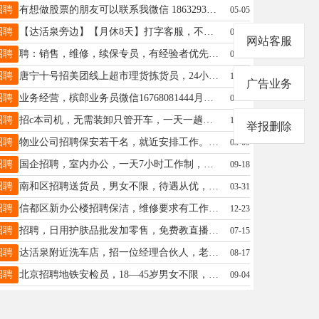
招聘
有想做股票的朋友可以联系我微信 18632938812
05-05
招聘
【达活泉旁边】【月休8天】打字客服，不加班，提供住宿，联系：16603191755 V 18-35周，高中中专及以上
07-21
网站客服
招聘
聘：销售，维修，续保专员，有经验者优先，月公休4天，交保险，地址：汽车城国强4S店，电话:13931933850
07-27
招聘
唐宁十号招美团线上超市理货拣货员，24小时营业能接受夜班公休两天，要长期！月薪3000+联系13292195777
11-10
广告业务
招聘
业务经营，槟郎业务员微信16768081444月入过万不是梦
03-10
招聘
招c本司机，无需装卸只管开车，一天一趟，公休三天，仓对仓跑，18731956955同步
10-28
举报删除
招聘
物业公司招聘保安若干名，就近安排工作。联系方式19103244441贾经理
03-09
招聘
国企招聘，室内办公，一天7小时工作制，周末双休，法定节假日休息，地址：泉北西大街与兴达路交叉口15103395525
09-18
招聘
南和区招聘送货员，男女不限，待遇从优，联系电话：18631982811
03-31
招聘
信都区新办公楼招聘保洁，维修要求有工作经验，有电工证位置泉北西大街与冶金路附近15614263332
12-23
招聘
招聘，日用护肤品批发加零售，免费教直播带货，Ai数字人直播，工资日结，电15832919099.微信同号
07-15
招聘
达活泉附近洗车店，招一位经理合伙人，老板没有时间打理，公司项目太多，有考虑创业，积累资金的可以联系，
08-17
招聘
北京招聘地铁安检员，18—45岁男女不限，巡逻员55岁以下，工资每天240-300元加班费，管吃住13730383868
09-04