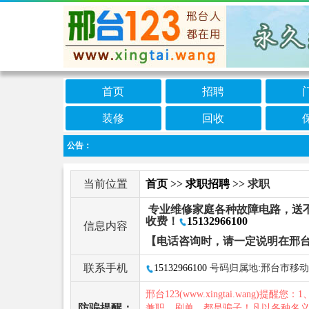
首页
招聘
装修
回收
公告：
当前位置
首页
>>
求职招聘
>> 求职
专业维修家庭各种故障电路，送
收费！
15132966100
信息内容
【电话咨询时，请一定说明在邢台
联系手机
15132966100
号码归属地:邢台市移动
邢台123(www.xingtai.wang)提醒您：1
防骗提醒：
兼职、刷单，都是骗子！凡以各种名