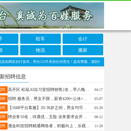
手
租车
会计
锁
物流
搬家
网友自行发布，邢台123不承担任何责任！提高警惕，谨防诈骗！做推广、做信息置顶！请加
新招聘信息
招聘
高开区 松鼠AI自习室招聘销售2名，早八晚六，不耽误回家管孩子，有销售经验 3000+提成 13273677639
04-17
招聘
招聘:服务员，男女不限，薪资4200+公休+奖金，包吃住，详询➕微信19263076769
05-07
招聘
【1688平台客服】20-38岁之间，男女均可，无需经验，长白班上五险有法休，月入4-8千有保底19535691758
03-20
招聘
聘业务10名，待遇优，五险 业务要求会开车，有销售经验2年以上，电话17731939888
08-12
招聘
晟金科技招聘精通网络者，积极向上，乐观开朗，有责任心的应届生，薪资优厚，具体事宜见面详谈，联系电话15175902658
11-28