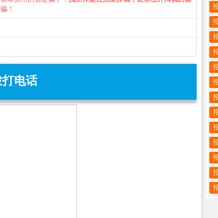
诈骗！
拨打电话