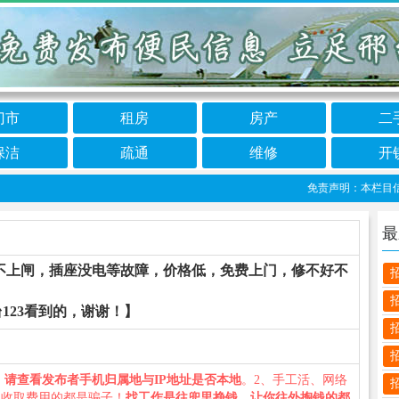
门市
租房
房产
二
保洁
疏通
维修
开
免责声明：本栏目信息由
最
不上闸，插座没电等故障，价格低，免费上门，修不好不
123看到的，谢谢！】
、
请查看发布者手机归属地与IP地址是否本地
。2、手工活、网络
义收取费用的都是骗子！
找工作是往兜里挣钱，让你往外掏钱的都