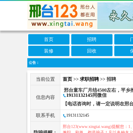
首页
招聘
装修
回收
公告：
当前位置
首页
>>
求职招聘
>> 招聘
邢台童车厂月结4500左右，平乡
19131132145
同微信
信息内容
【电话咨询时，请一定说明在邢台
联系手机
19131132145
邢台123(www.xingtai.wang)提醒您：1
防骗提醒：
兼职、刷单，都是骗子！凡以各种名