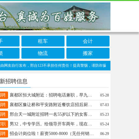
手
租车
会计
锁
物流
搬家
自行发布，邢台123不承担任何责任！提高警惕，谨防诈骗！做推广、做信息置顶！请加邢台
新招聘信息
招聘
襄都区恒大城附近：招聘电话兼职，早九晚六，中午休息3小时，需要自备电脑或平板，联系电话13131966992
05-28
招聘
襄都区豫让桥和平安路附近餐饮店招后厨杂工，长期工和钟点工，有意者电话联系15512812836
07-03
招聘
邢台天一城附近招聘一名55岁以下的女客房保洁员，工资2300，有工作经验者优先，电话：17731922021（微信同上）
05-23
求职
男32，中专学历。给领导开车两年，现在求职长期稳定工作，最好交社保的。15832968560同V
05-24
招聘
招会计岗位啦！薪资5000-8000（无任何销售性质）双休法休有五险，7.5小时工作制，联系：19931992783
06-29