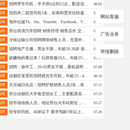
招聘
招聘带车司机，半天班6点到12点，配送冻货，车型大面或3米2箱货电车，跑任县巨鹿，具体薪资电话详谈15032456999
08-05
招聘
招四米二箱货司机5名，在南和贾宋拉快递，要求三年以上驾龄，50周岁以内，会操作APP,吃苦耐劳13930922348
05-15
网站客服
招聘
海外社媒Tk、Ins、Youtobe、Facebook、Vk、WhatsApp运营，底薪六千，王18311090675
05-12
招聘
邢台奕境汽车招聘 销售经理 销售店长 交付经理 销售主管 交付专员 销售 主播 电话：17732913777
05-16
广告业务
招聘
冷链运输公司招聘网络销售人员，无需外出，坐班制，薪资3000+提成。地址：祝村镇邢清公路239号19931932076
07-09
招聘
招聘地产主播，男女不限，年龄20-30岁 形象好有较强表达能力，能够完成拍摄和直播任务，电话13331099050
05-29
举报删除
招聘
缺赚钱的看过来！社群客服10人，年龄25-35，月薪综合8000+, 13:30-22:00☎17734514106V
06-17
招聘
招聘：操作工，20-45男女不限，看机器即可，轻松月入8千以上，包吃住，有夜班，不是体力活！19333928075同V
07-08
招聘
信都区某景区招聘观光车司机，年龄25—45，管吃住，有工作经验者优先，工资面议。联系电话13293126789张总。
06-10
招聘
天乐城日化店：招聘护肤销售人员2名，有经验优先，工作环境好，待遇优厚，工资面议，电话18631923593
07-15
招聘
邢台信都区大学食堂招女工，主要配菜卖饭，有意者联系电话18831955277
07-25
招聘
招市场地推人员，地址邢台火车站附近，女姓年龄35-50吃苦耐劳身体健康口齿伶俐，薪资3千-5千电话19133908680
05-27
招聘
招专职司机、40岁以下 要求驾龄5年以上，信都居住，人品端正，勤快干净、有专职经验，五险。18731930818
07-28