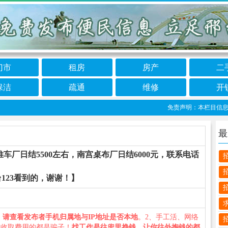
门市
租房
房产
二
保洁
疏通
维修
开
免责声明：本栏目信息由网友
最
推车厂日结5500左右，南宫桌布厂日结6000元，联系电话
123看到的，谢谢！】
、
请查看发布者手机归属地与IP地址是否本地
。2、手工活、网络
义收取费用的都是骗子！
找工作是往兜里挣钱，让你往外掏钱的都