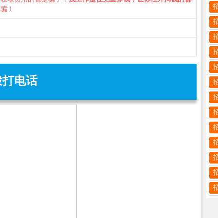
诈骗！
拨打电话