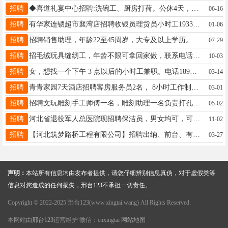
招聘
◆喜道礼宴中心招聘:洗碗工、厨房打荷。公休4天，管吃管住，工资3000元。莲池大桥北侧15131321297
06-16
招聘
有华家连锁超市襄湾店招聘收银员理货员小时工19331930216
01-06
招聘
招聘销售助理，年龄22至45周岁，大专及以上学历。待遇：2600+绩效+旅游+三险电话：03192345656
07-29
招聘
招毛绒玩具缝纫工，年龄不限可拿回家做，联系电话:15130983020信
10-03
招聘
女，想找一个下午 3 点以后的小时工兼职。电话18931946357
03-14
招聘
青青家园7天酒店招聘客房服务员2名， 8小时工作制，有餐补，公休4天，工资3000左右。电话：18233995657
03-01
招聘
招聘文玩雕刻手工师傅一名，雕刻助理一名负责打孔磨籽，文玩抖音客服一名，早九晚六在亿德隆，联系方式18617432555
05-02
招聘
河北省退役军人总医院现招聘保洁员，男女均可，可提供休息地方，联系电话：15933690706
11-02
招聘
【河北筑梦路桥工程有限公司】招聘出纳、前台、有经验者优先，联系电话：18531912305（微信同步）
03-27
声明：
本站所有信息均由发布者提供，请您仔细辨别信息真伪，对于虚假类等
信息对您造成的任何损失，邢台123不承担一切责任。
Copyright © 2022-2025 邢台123(www.xingtai.wang) All Rights Reserved.
本网站由
邢台123
运营维护 微信：cnxingtai
网站地图