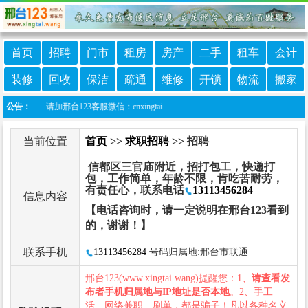
首页
招聘
门市
租房
房产
二手
租车
会计
装修
回收
保洁
疏通
维修
开锁
物流
搬家
！请加邢台123客服微信：cnxingtai
公告：
当前位置
首页
>>
求职招聘
>> 招聘
信都区三官庙附近，招打包工，快递打
包，工作简单，年龄不限，肯吃苦耐劳，
有责任心，联系电话
13113456284
信息内容
【电话咨询时，请一定说明在邢台123看到
的，谢谢！】
联系手机
13113456284
号码归属地:邢台市联通
邢台123(www.xingtai.wang)提醒您：1、
请查看发
布者手机归属地与IP地址是否本地
。2、手工
活、网络兼职、刷单，都是骗子！凡以各种名义