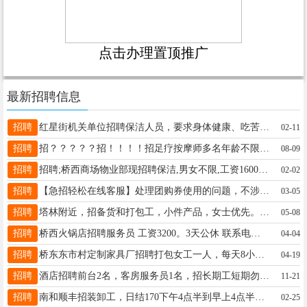
点击办理置顶推广
最新招聘信息
招聘
红星街机关单位招聘保洁人员，要求身体健康、吃苦耐劳、服从分配。18903199260
02-11
招聘
招？？？？？招！！！！招足疗按摩师多名年龄不限详情15076881680
08-09
招聘
招聘;桥西商场物业部现招聘保洁,男女不限,工资1600-2500之间,联系电话;15131979190
02-02
招聘
【急招轻松在线客服】处理团购券使用的问题，不涉及销售，月休8天，3200-5000，电话同V：17603190775
03-05
招聘
塔林附近，招备货和打包工，小件产品，女士优先。微电同号18632915171
05-08
招聘
桥西火锅店招聘服务员 工资3200。3天公休 联系电话13315907893
04-04
招聘
桥东东市村定制家具厂招聘打包女工一人，每天8小时，工资待遇面议，要求25-45岁，附近居住，电话15833399495
04-19
招聘
酒店招聘前台2名，客房服务员1名，招长期工短期勿扰有意者联系17733960191
11-21
招聘
南和顺丰招装卸工，日结170下午4点半到早上4点半，男25-55周，地址贾宋韩村，电话15731966391
02-25