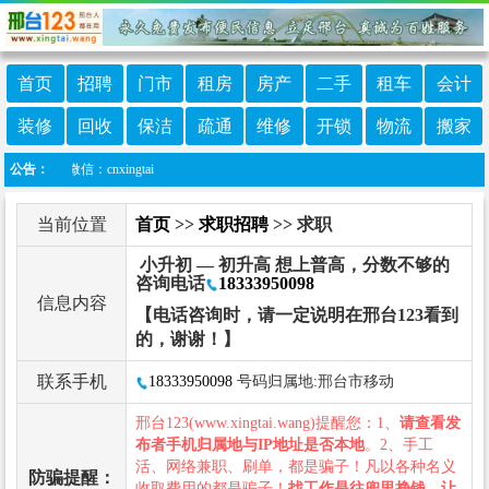
首页
招聘
门市
租房
房产
二手
租车
会计
装修
回收
保洁
疏通
维修
开锁
物流
搬家
服微信：cnxingtai
公告：
当前位置
首页
>>
求职招聘
>> 求职
小升初 — 初升高 想上普高，分数不够的
咨询电话
18333950098
信息内容
【电话咨询时，请一定说明在邢台123看到
的，谢谢！】
联系手机
18333950098
号码归属地:邢台市移动
邢台123(www.xingtai.wang)提醒您：1、
请查看发
布者手机归属地与IP地址是否本地
。2、手工
活、网络兼职、刷单，都是骗子！凡以各种名义
防骗提醒：
收取费用的都是骗子！
找工作是往兜里挣钱，让