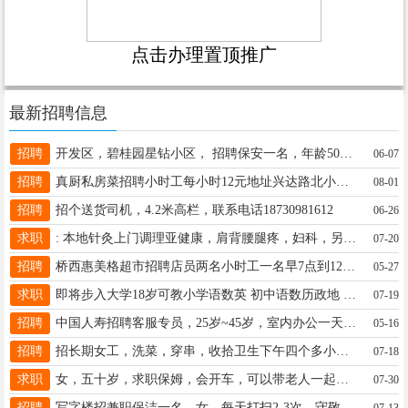
点击办理置顶推广
最新招聘信息
招聘
开发区，碧桂园星钻小区， 招聘保安一名，年龄50岁以下。 电话：13167517810
06-07
招聘
真厨私房菜招聘小时工每小时12元地址兴达路北小汪牛尾河电话19912077575
08-01
招聘
招个送货司机，4.2米高栏，联系电话18730981612
06-26
求职
: 本地针灸上门调理亚健康，肩背腰腿疼，妇科，另找36岁以下喜欢中医的兼职女助理一名，预约v17081576398
07-20
招聘
桥西惠美格超市招聘店员两名小时工一名早7点到12点一小时10元电话13400158887
05-27
求职
即将步入大学18岁可教小学语数英 初中语数历政地 本人女性格好有耐心也有销售经验 形象好气质佳18034090438
07-19
招聘
中国人寿招聘客服专员，25岁~45岁，室内办公一天8小时工作制，周末单休，法定节假日休息，☎️ 18731902687
05-16
招聘
招长期女工，洗菜，穿串，收拾卫生下午四个多小时，40块钱， 地址邢州大道中心医院附近，联系电话19030191802
07-18
求职
女，五十岁，求职保姆，会开车，可以带老人一起玩，电话17803393575
07-30
招聘
写字楼招兼职保洁一名，女，每天打扫2-3次。守敬北路与育英街交口附近。联系电话13739803950
07-13