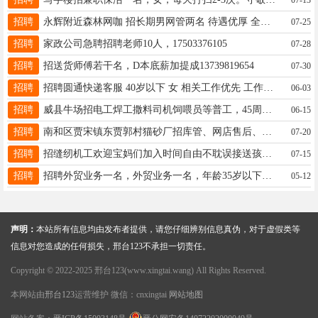
招聘
永辉附近森林网咖 招长期男网管两名 待遇优厚 全勤加餐补 上12休24 电话：15931998789范经理（同微信）
07-25
招聘
家政公司急聘招聘老师10人，17503376105
07-28
招聘
招送货师傅若干名，D本底薪加提成13739819654
07-30
招聘
招聘圆通快递客服 40岁以下 女 相关工作优先 工作地点邢任公路北康庄附近 电话 18632088876
06-03
招聘
威县牛场招电工焊工撒料司机饲喂员等普工，45周岁以下，4500+，包吃包住，交五险一金，15832987191（微）
06-15
招聘
南和区贾宋镇东贾郭村猫砂厂招库管、网店售后、打单员各一名，薪资3000起，电话18231955666
07-20
招聘
招缝纫机工欢迎宝妈们加入时间自由不耽误接送孩子又能挣米，简单易做，也可以带回家做15732997291
07-15
招聘
招聘外贸业务一名，外贸业务一名，年龄35岁以下，工资面谈，有能力你就来，恒大城附近，电话18034096855
05-12
声明：
本站所有信息均由发布者提供，请您仔细辨别信息真伪，对于虚假类等
信息对您造成的任何损失，邢台123不承担一切责任。
Copyright © 2022-2025 邢台123(www.xingtai.wang) All Rights Reserved.
本网站由
邢台123
运营维护 微信：cnxingtai
网站地图