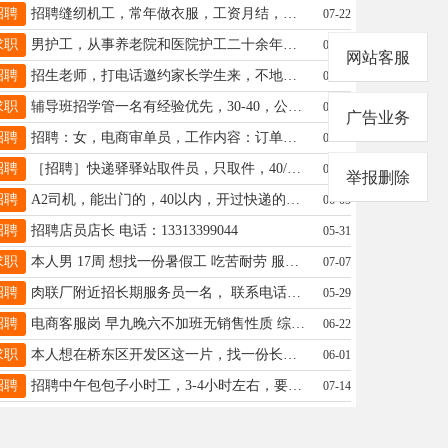
招聘
招聘缝纫机工，常年做衣服，工资月结，地址邢东市场附近13931928321石先生
07-22
求职
男护工，从事养老院和医院护工二十余年，经验丰富，有需要医院陪护患者的家属请联系，全天160元，电话19041591870
05-27
网站客服
招聘
招生老师，打电话邀约家长学生来，不地推。年龄25-43周岁，三院附近辅导班 电话18875725908
06-06
求职
辅导班招学管一名有经验优先，30-40，公休4-6天，基本工资+提成+五险18631977229同时也招课程顾问
05-18
广告业务
招聘
招聘：女，电商审单员，工作内容：订单推送各仓库，有聚水潭ERP经验优先工资3500，19532290006
07-19
招聘
［招聘］快递驿驿站取件员，只取件，40/天，长期短期都可以，位置襄都区东崇礼街 电话180000392220
06-05
举报删除
招聘
A2司机，能出门的，40以内，开过快递的，新手8000全包大手面议18034297170-能出门的联系不能出门的就别打了
06-05
招聘
招聘店员店长 电话：13313399044
05-31
求职
本人男 17周 想找一份暑假工 吃苦耐劳 服从管理勤劳肯干 15岁就出来工作 有服务行业的工作经验13333099101
07-07
招聘
肉联厂附近招长期服务员一名， 联系电话16633955168
05-29
招聘
电商客服岗 早九晚六不加班无销售性质 综合薪资4000-7000 要求中专及以上学历 联系16603197719
06-22
求职
本人想在桥东区开发区这一片，找一份长白班工作，一天8个小时，最好有公休，保险饭店勿扰，联系电话19133536615
06-01
招聘
招聘中午包包子小时工，3-4小时左右，要求干活利索，50岁以下。15614296633
07-14