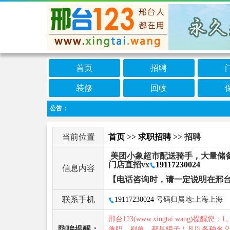
首页
招聘
装修
回收
公告：
当前位置
首页
>>
求职招聘
>> 招聘
美团小象超市配送骑手，大量储备人
门店直招vx
19117230024
信息内容
【电话咨询时，请一定说明在邢台
联系手机
19117230024
号码归属地:上海上海
邢台123(www.xingtai.wang)提醒您：1
防骗提醒：
兼职、刷单，都是骗子！凡以各种名