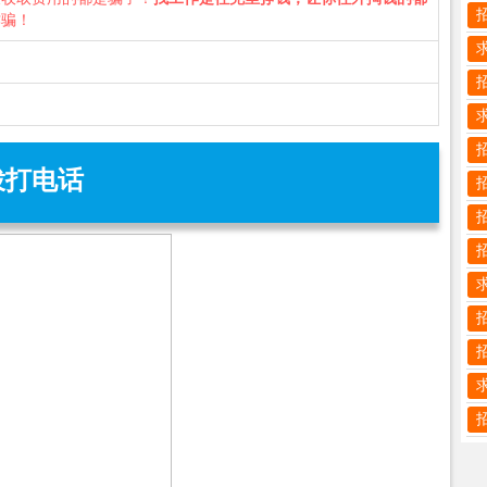
诈骗！
拨打电话