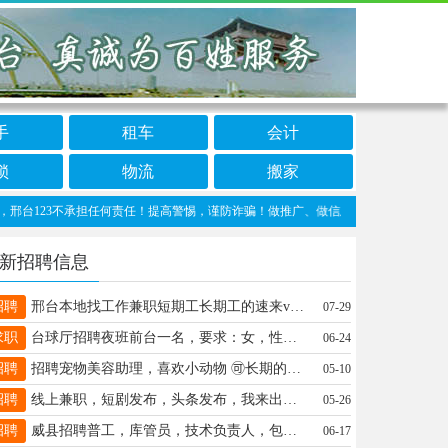
手
租车
会计
锁
物流
搬家
23不承担任何责任！提高警惕，谨防诈骗！做推广、做信息置顶！请加邢台123客服微信：
新招聘信息
招聘
邢台本地找工作兼职短期工长期工的速来vx：19832160520
07-29
求职
台球厅招聘夜班前台一名，要求：女，性格开朗，认真负责。电话15932292509
06-24
招聘
招聘宠物美容助理，喜欢小动物 🉑长期的来 财满街 电话18731996995
05-10
招聘
线上兼职，短剧发布，头条发布，我来出作品你发布就行5-5开＋v15284350813
05-26
招聘
威县招聘普工，库管员，技术负责人，包吃住。电话：15131931035
06-17