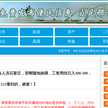
门市
租房
房产
二
保洁
疏通
维修
开
免责声明：本栏目信息由网友自行发布，邢台1
最
员石家庄，邯郸随地抽调，工资周结日入300-500，
123看到的，谢谢！】
、
请查看发布者手机归属地与IP地址是否本地
。2、手工活、网络
义收取费用的都是骗子！
找工作是往兜里挣钱，让你往外掏钱的都