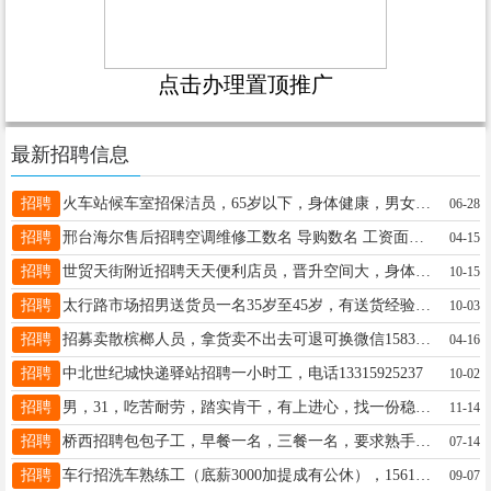
点击办理置顶推广
最新招聘信息
招聘
火车站候车室招保洁员，65岁以下，身体健康，男女不限，电话13292179871
06-28
招聘
邢台海尔售后招聘空调维修工数名 导购数名 工资面议 电话 15803390235
04-15
招聘
世贸天街附近招聘天天便利店员，晋升空间大，身体健康，有相关工作经验优先，电话13333091309，。
10-15
招聘
太行路市场招男送货员一名35岁至45岁，有送货经验优先。工资4500一5000元。联系电话13031927622
10-03
招聘
招募卖散槟榔人员，拿货卖不出去可退可换微信15832959059电话16768081444
04-16
招聘
中北世纪城快递驿站招聘一小时工，电话13315925237
10-02
招聘
男，31，吃苦耐劳，踏实肯干，有上进心，找一份稳定的工作，有c1驾照，电话18132945731 保险勿扰
11-14
招聘
桥西招聘包包子工，早餐一名，三餐一名，要求熟手，女性，踏实能干，待遇面议，有意者联系15028878283！
07-14
招聘
车行招洗车熟练工（底薪3000加提成有公休），15612953956
09-07