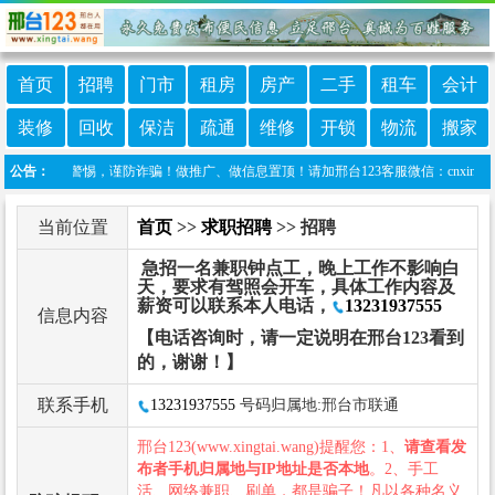
首页
招聘
门市
租房
房产
二手
租车
会计
装修
回收
保洁
疏通
维修
开锁
物流
搬家
！提高警惕，谨防诈骗！做推广、做信息置顶！请加邢台123客服微信：cnxingtai
公告：
当前位置
首页
>>
求职招聘
>> 招聘
急招一名兼职钟点工，晚上工作不影响白
天，要求有驾照会开车，具体工作内容及
薪资可以联系本人电话，
13231937555
信息内容
【电话咨询时，请一定说明在邢台123看到
的，谢谢！】
联系手机
13231937555
号码归属地:邢台市联通
邢台123(www.xingtai.wang)提醒您：1、
请查看发
布者手机归属地与IP地址是否本地
。2、手工
活、网络兼职、刷单，都是骗子！凡以各种名义