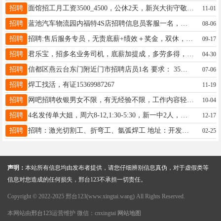
招聘
面馆招工月工资3500_4500，公休2天，新兴大街守敬南路交叉口南行二百米路东。13932924384
11-01
招聘
蓝池汽车物流园内福特4S店招聘信息员客服一名，待遇优，公休，五险，工作氛围好。13102572773
08-06
招聘
招聘:售后服务专员，无责底薪+绩效＋奖金，双休，法定节假日休息，22到45周岁，男女不限，手机号13091272139
09-17
招聘
君乐宝，招多名业务司机，底薪加提成，多劳多得，工作长期稳定有发展，男女均可，电联18131962028
04-30
招聘
信都区燕云台东门附近门市招聘店员1名 要求： 35岁以下，会开车，待遇面议联系电话：15097988816
07-06
招聘
焊工找活，有证15369987267
11-19
招聘
网吧招聘收银男女不限，有无经验不限，工作内容轻松简单,地点新世纪附近电话17741791426。同
10-04
招聘
4名发传单大姐，周六8-12,1:30-5:30，新一中2人，八中会宁各1人，80/天，13126131903
12-17
招聘
招聘：激光切割工、折弯工、氩弧焊工 地址：开发区南环建业路 电话：15933698666
02-25
声明：
本站所有信息均由发布者提供，请您仔细辨别信息真伪，对于虚假类等
信息对您造成的任何损失，邢台123不承担一切责任。
Copyright © 2022-2025 邢台123(www.xingtai.wang) All Rights Reserved.
本网站由
邢台123
运营维护 微信：cnxingtai
网站地图