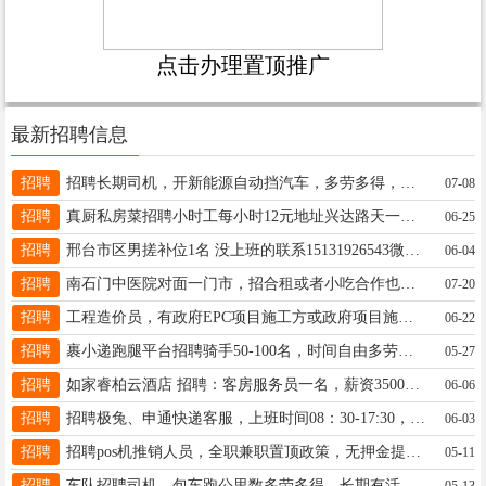
点击办理置顶推广
最新招聘信息
招聘
招聘长期司机，开新能源自动挡汽车，多劳多得，不装不卸，会导航的优先13082002973微信同步
07-08
招聘
真厨私房菜招聘小时工每小时12元地址兴达路天一湾北牛尾河边电话19912077575
06-25
招聘
邢台市区男搓补位1名 没上班的联系15131926543微信同号
06-04
招聘
南石门中医院对面一门市，招合租或者小吃合作也行，有意向的朋友可打电话咨询，位置特别好，19334948666
07-20
招聘
工程造价员，有政府EPC项目施工方或政府项目施工方经验者优先考虑，要求10年以上经验，电话：13230991677
06-22
招聘
裹小递跑腿平台招聘骑手50-100名，时间自由多劳多得，能者月薪6000+。联系：13483491981同微信，
05-27
招聘
如家睿柏云酒店 招聘：客房服务员一名，薪资3500左右、工作轻松、简单，有经验者优先。13333191313
06-06
招聘
招聘极兔、申通快递客服，上班时间08：30-17:30，月4天公休，有意者电联15369939427
06-03
招聘
招聘pos机推销人员，全职兼职置顶政策，无押金提成190，有押提成450。欢迎有志之士加入，18333956052
05-11
招聘
车队招聘司机，包车跑公里数多劳多得，长期有活有意可以联系13031927323
05-13