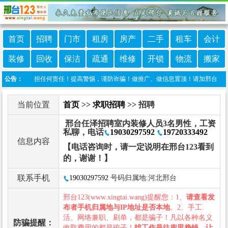
首页
招聘
门市
租房
房产
二手
租车
会计
装修
回收
保洁
疏通
维修
开锁
物流
搬家
23不承担任何责任！提高警惕，谨防诈骗！做推广、做信息置顶！请加邢台123客服微信：
公告：
当前位置
首页
>>
求职招聘
>> 招聘
邢台任泽招聘室内装修人员3名男性，工资
私聊，电话
19030297592
19720333492
信息内容
【电话咨询时，请一定说明在邢台123看到
的，谢谢！】
联系手机
19030297592
号码归属地:河北邢台
邢台123(www.xingtai.wang)提醒您：1、
请查看发
布者手机归属地与IP地址是否本地
。2、手工
活、网络兼职、刷单，都是骗子！凡以各种名义
防骗提醒：
收取费用的都是骗子！
找工作是往兜里挣钱，让