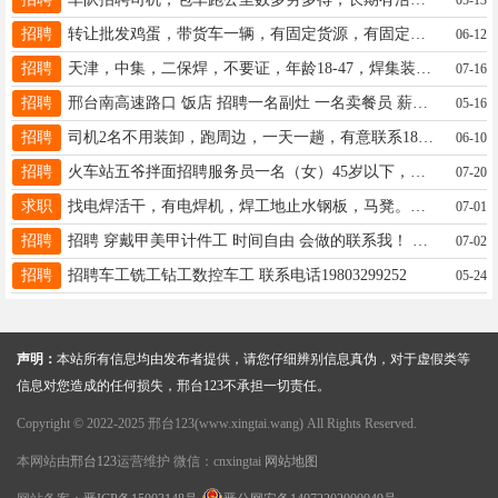
招聘
转让批发鸡蛋，带货车一辆，有固定货源，有固定客源，接手可盈利，转让费10万。电话15613916380
06-12
招聘
天津，中集，二保焊，不要证，年龄18-47，焊集装箱。定岗后工资1.2-1.5万。包住宿➕1餐，徐18131838781
07-16
招聘
邢台南高速路口 饭店 招聘一名副灶 一名卖餐员 薪资3000-4000 联系18233965252
05-16
招聘
司机2名不用装卸，跑周边，一天一趟，有意联系18830900770
06-10
招聘
火车站五爷拌面招聘服务员一名（女）45岁以下，电话：13082038308
07-20
求职
找电焊活干，有电焊机，焊工地止水钢板，马凳。干各种电焊活，有双排汽车19746997059
07-01
招聘
招聘 穿戴甲美甲计件工 时间自由 会做的联系我！ 如果不会做，学得快也可以！宝妈优先 电话同微 18833442424
07-02
招聘
招聘车工铣工钻工数控车工 联系电话19803299252
05-24
声明：
本站所有信息均由发布者提供，请您仔细辨别信息真伪，对于虚假类等
信息对您造成的任何损失，邢台123不承担一切责任。
Copyright © 2022-2025 邢台123(www.xingtai.wang) All Rights Reserved.
本网站由
邢台123
运营维护 微信：cnxingtai
网站地图