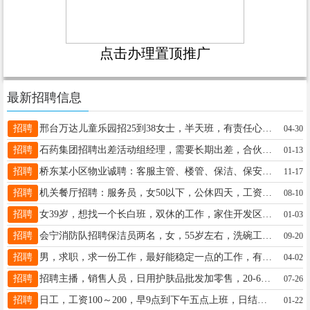
点击办理置顶推广
最新招聘信息
招聘
邢台万达儿童乐园招25到38女士，半天班，有责任心，耐心，勤快，有幼师或销售经验优先，15231921705
04-30
招聘
石药集团招聘出差活动组经理，需要长期出差，合伙人模式，高提成培养核心团队系统培训机制晋升空间大19131132238
01-13
招聘
桥东某小区物业诚聘：客服主管、楼管、保洁、保安数名，待遇优厚，真诚期待您的加入，联系电话：18903296821
11-17
招聘
机关餐厅招聘：服务员，女50以下，公休四天，工资2500起，按时打卡，电话：18803190664
08-10
招聘
女39岁，想找一个长白班，双休的工作，家住开发区七里河附近，联系电话13393191172
01-03
招聘
会宁消防队招聘保洁员两名，女，55岁左右，洗碗工一名，会议员一名，工资面议，联系电话:19131916888
09-20
招聘
男，求职，求一份工作，最好能稳定一点的工作，有意请联系，联系电话15131337305
04-02
招聘
招聘主播，销售人员，日用护肤品批发加零售，20-60岁，免费教直播，教带货，学会在家就能做
07-26
招聘
日工，工资100～200，早9点到下午五点上班，日结，18周岁以上，男女不限。13700395169
01-22