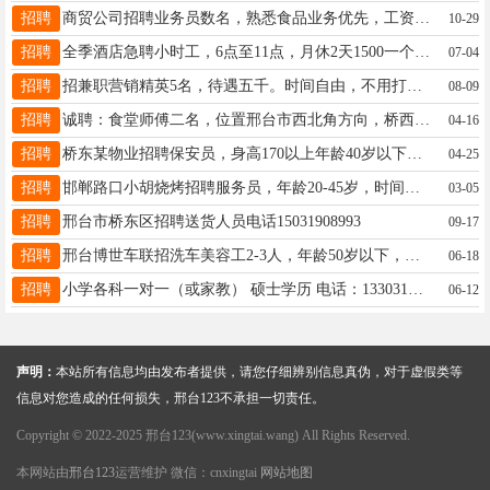
招聘
商贸公司招聘业务员数名，熟悉食品业务优先，工资面谈，13831974800南高速口附近
10-29
招聘
全季酒店急聘小时工，6点至11点，月休2天1500一个月，桥东开元寺对面，电话15030490414
07-04
招聘
招兼职营销精英5名，待遇五千。时间自由，不用打卡。有家电和商场服务，保险经验优先。电话:18103392220
08-09
招聘
诚聘：食堂师傅二名，位置邢台市西北角方向，桥西家近优先考虑，待遇面议。联系电话：13932942713
04-16
招聘
桥东某物业招聘保安员，身高170以上年龄40岁以下，工资4500，每日餐补，每月4-5天公休，17320886378
04-25
招聘
邯郸路口小胡烧烤招聘服务员，年龄20-45岁，时间下午4点至凌晨5点，工资4千-4千五，电话15933195298
03-05
招聘
邢台市桥东区招聘送货人员电话15031908993
09-17
招聘
邢台博世车联招洗车美容工2-3人，年龄50岁以下，工资面议。电话：15612931151
06-18
招聘
小学各科一对一（或家教） 硕士学历 电话：13303194581
06-12
声明：
本站所有信息均由发布者提供，请您仔细辨别信息真伪，对于虚假类等
信息对您造成的任何损失，邢台123不承担一切责任。
Copyright © 2022-2025 邢台123(www.xingtai.wang) All Rights Reserved.
本网站由
邢台123
运营维护 微信：cnxingtai
网站地图