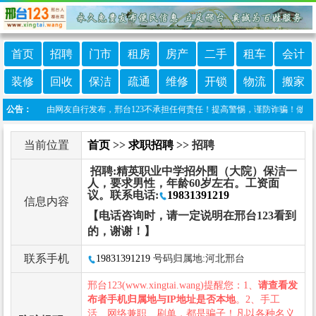
首页
招聘
门市
租房
房产
二手
租车
会计
装修
回收
保洁
疏通
维修
开锁
物流
搬家
栏目信息由网友自行发布，邢台123不承担任何责任！提高警惕，谨防诈骗！做推广、做信息
公告：
当前位置
首页
>>
求职招聘
>> 招聘
招聘:精英职业中学招外围（大院）保洁一
人，要求男性，年龄60岁左右。工资面
议。联系电话:
19831391219
信息内容
【电话咨询时，请一定说明在邢台123看到
的，谢谢！】
联系手机
19831391219
号码归属地:河北邢台
邢台123(www.xingtai.wang)提醒您：1、
请查看发
布者手机归属地与IP地址是否本地
。2、手工
活、网络兼职、刷单，都是骗子！凡以各种名义