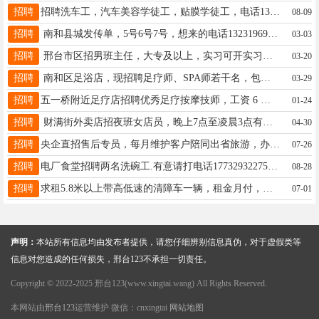
招聘
招聘洗车工，汽车美容学徒工，贴膜学徒工，电话13333091882
08-09
招聘
南和县城发传单，5号6号7号，想来的电话13231969936
03-03
招聘
邢台市区招男班主任，大专及以上，实习可开实习证明，包吃住，3500+ 同V：13400159784
03-20
招聘
南和区足浴店，现招聘足疗师、SPA师若干名，包吃包住待遇优厚，有意者☎️18333933576同微
03-29
招聘
五一桥附近足疗店招聘优秀足疗按摩技师，工资 6 千到一万左右，工资周结不拖不欠。 电同步 13013392920
01-24
招聘
财满街外卖店招夜班女店员，晚上7点至凌晨3点有经验优先，要求干活利索，有责任心.工资准时，电话15530928080
04-30
招聘
央企直招售后专员，每月维护客户陪同出省旅游，办理售后业务，大专以上24-45，双休，地点北国电19931900526
07-26
招聘
电厂食堂招聘两名洗碗工.有意请打电话17732932275。 19565677721
08-28
招聘
求租5.8米以上带高低速的清障车一辆，租金月付，电话19133975855
07-01
声明：
本站所有信息均由发布者提供，请您仔细辨别信息真伪，对于虚假类等
信息对您造成的任何损失，邢台123不承担一切责任。
Copyright © 2022-2025 邢台123(www.xingtai.wang) All Rights Reserved.
本网站由
邢台123
运营维护 微信：cnxingtai
网站地图