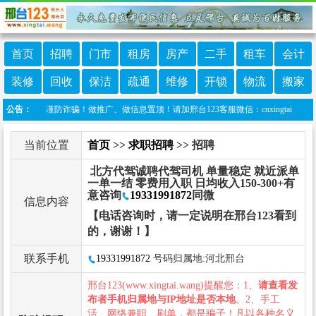
首页
招聘
门市
租房
房产
二手
租车
会计
装修
回收
保洁
疏通
维修
开锁
物流
搬家
警惕，谨防诈骗！做推广、做信息置顶！请加邢台123客服微信：cnxingtai
公告：
当前位置
首页
>>
求职招聘
>> 招聘
北方代驾诚聘代驾司机 单量稳定 就近派单
一单一结 零费用入职 日均收入150-300+有
意咨询
19331991872
同微
信息内容
【电话咨询时，请一定说明在邢台123看到
的，谢谢！】
联系手机
19331991872
号码归属地:河北邢台
邢台123(www.xingtai.wang)提醒您：1、
请查看发
布者手机归属地与IP地址是否本地
。2、手工
活、网络兼职、刷单，都是骗子！凡以各种名义