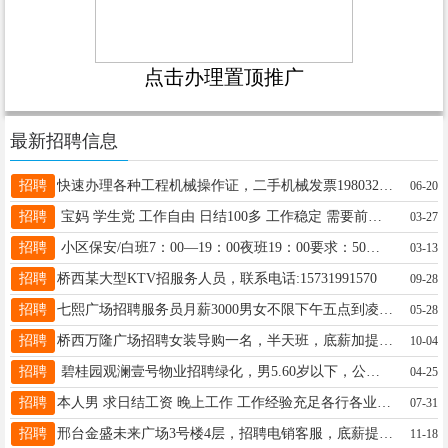
点击办理置顶推广
最新招聘信息
招聘
快速办理各种工程机械操作证，二手机械发票19803297733
06-20
招聘
宝妈 学生党 工作自由 日结100多 工作稳定 需要前期去工作室学习 准备2到3个闲置手机 18003290011
03-27
招聘
小区保安/白班7：00—19：00夜班19：00要求：50岁以下，位置：朝阳街铁西北路 电话15227368559
03-13
招聘
桥西某大型KTV招服务人员，联系电话:15731991570
09-28
招聘
七熙广场招聘服务员月薪3000男女不限下午五点到凌晨没有准确下班时间有意者可联系17659950682
05-28
招聘
桥西万隆广场招聘女装导购一名，半天班，底薪加提成加全勤，要求长期，认真负责，19333191552
10-04
招聘
碧桂园观澜壹号物业招聘绿化，男5.60岁以下，公休四天，电话13363786396
04-25
招聘
本人男 求日结工资 晚上工作 工作经验充足各行各业都做过 遛狗也行日结日结13643192070
07-31
招聘
邢台金盛未来广场3号楼4层，招聘电销客服，底薪提成+奖金，双休转正上五险，有意者打电话15733905101
11-18