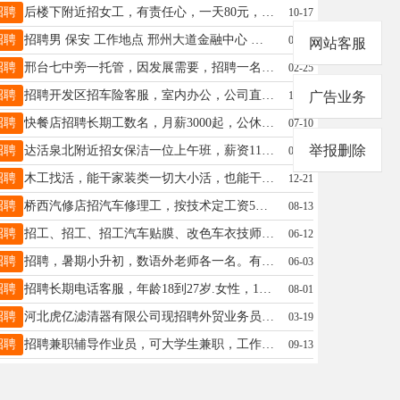
招聘
后楼下附近招女工，有责任心，一天80元，早九晚六，联系赵15127947173
10-17
招聘
招聘男 保安 工作地点 邢州大道金融中心 联系电话19133936633
01-22
网站客服
招聘
邢台七中旁一托管，因发展需要，招聘一名女宿管，包吃住，工资待遇优厚，就近者优先。电话15630937686
02-25
招聘
招聘开发区招车险客服，室内办公，公司直招，无需外出找客户，公司提供快到期车险客户，使用公司的外呼系统进行沟通车险报价及办理。薪资3000-6000上不封顶。8点半-18点，可接送孩子，周末双休，法定节假日放假，五险一金。地址：邢台开发区河北工业大学科技园李先生18731968552（ ） 聘
12-21
广告业务
招聘
快餐店招聘长期工数名，月薪3000起，公休4天，三班倒，能上早7者优先，电话：18732930160
07-10
举报删除
招聘
达活泉北附近招女保洁一位上午班，薪资1100-1200，四天公休十法定假日18803093376，12点-14点半勿扰
06-25
招聘
木工找活，能干家装类一切大小活，也能干抹墙贴砖，走水路切割焊家具安装维修等一切大小活，活好价格低19263079852
12-21
招聘
桥西汽修店招汽车修理工，按技术定工资5千-1万，只要技术过硬工资不是问题13930939523
08-13
招聘
招工、招工、招工汽车贴膜、改色车衣技师、中工、学徒……☎️18631999954、开元北路
06-12
招聘
招聘，暑期小升初，数语外老师各一名。有经验优先考虑。15631963030
06-03
招聘
招聘长期电话客服，年龄18到27岁.女性，17330192031
08-01
招聘
河北虎亿滤清器有限公司现招聘外贸业务员、电话销售，若干名双休+法定节假日休息联系电话姚女士13229068510
03-19
招聘
招聘兼职辅导作业员，可大学生兼职，工作时间16-20点，工作地点：桥西区滨苑小区，联系电话19568382217信，工资面议。
09-13