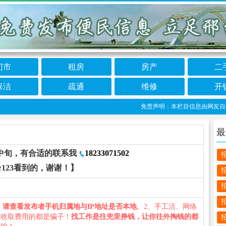
门市
租房
房产
二
保洁
疏通
维修
开
免责声明：本栏目信息由网友自行发布
最
月中旬，有合适的联系我
18233071502
123看到的，谢谢！】
、
请查看发布者手机归属地与IP地址是否本地
。2、手工活、网络
义收取费用的都是骗子！
找工作是往兜里挣钱，让你往外掏钱的都