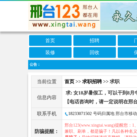
首页
招聘
装修
回收
公告：
当前位置
首页
>>
求职招聘
>> 求职
求: 女18岁暑假工，可以干到8
信息内容
【电话咨询时，请一定说明在邢台
联系手机
18233071502
号码归属地:邢台市移动
邢台123(www.xingtai.wang)提醒您：1
防骗提醒：
兼职、刷单，都是骗子！凡以各种名