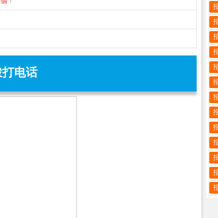
诈骗！
拨打电话