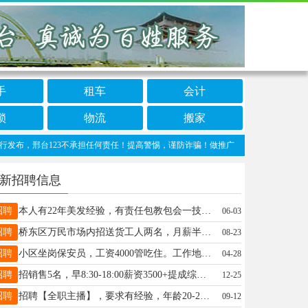
手
租车
会计
锁
物流
搬家
，邢台123不承担任何责任！提高警惕，谨防诈骗！做推广、做信息置顶！请加邢台123客服
新招聘信息
招聘
本人有22年美发经验，有责任包教包会一技在手天下随便走（特招美发爱好徒弟）地址桥西金宫花园门口13930965693
06-03
招聘
桥东区万民市场内招送货工人两名，月薪半天3000元，全天4500元，有意者联系13229066101
08-23
招聘
小区坐岗保安员，工资4000管吃住。工作地北京电话13691446502王经理
04-28
招聘
招销售5名，早8:30-18:00薪资3500+提成综合薪资4000-12000地址邢任公路16632903257
12-25
招聘
招聘【全职主播】，要求有经验，年龄20-28之间，底薪4K加提成，每天直播3-4小时，电话15731928922同V
09-12