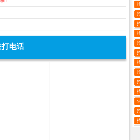
诈骗！
拨打电话