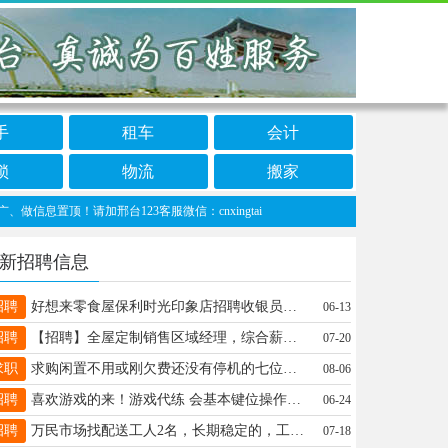
手
租车
会计
锁
物流
搬家
顶！请加邢台123客服微信：cnxingtai
新招聘信息
招聘
好想来零食屋保利时光印象店招聘收银员理货员长期工小时工工资面议15131903197
06-13
招聘
【招聘】全屋定制销售区域经理，综合薪资10K+，底薪+提成上不封顶，地址金凯利商贸城二期 电话：15630990682
07-20
求职
求购闲置不用或刚欠费还没有停机的七位数电话号，联通、铁通、小灵通、无线坐机都可以，19831952268
08-06
招聘
喜欢游戏的来！游戏代练 会基本键位操作就行，没接触过的有人带 薪资 3k-6k/月 有意联系：18131979876
06-24
招聘
万民市场找配送工人2名，长期稳定的，工资面谈13833964446
07-18