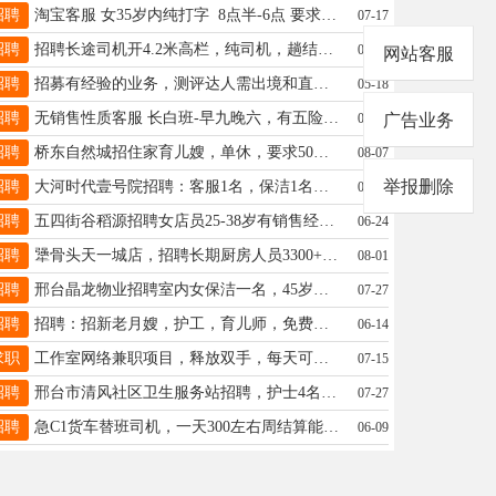
招聘
淘宝客服 女35岁内纯打字 8点半-6点 要求有网店工作经验 2800+200全勤 豫让桥附近13373097656
07-17
招聘
招聘长途司机开4.2米高栏，纯司机，趟结，月薪8000---1万元.咨询电话139337169397
07-07
网站客服
招聘
招募有经验的业务，测评达人需出境和直播V：18034097535（勿打电话）工作地址：金凯利商贸城1号楼508
05-18
招聘
无销售性质客服 长白班-早九晚六，有五险，可住宿，薪资：4K-8K 年龄20-35周 联系：13785953287同 V
05-24
广告业务
招聘
桥东自然城招住家育儿嫂，单休，要求50岁以下，有经验。薪资6000/6500电话13363732522
08-07
举报删除
招聘
大河时代壹号院招聘：客服1名，保洁1名，工资面议，地址：新华南路与七里河交叉口☎️13603191505
08-04
招聘
五四街谷稻源招聘女店员25-38岁有销售经验8:00-14:00固定6小时班工资3000-600015127971101
06-24
招聘
犟骨头天一城店，招聘长期厨房人员3300+200全勤，有无经验均可，手脚利索的15131977738
08-01
招聘
邢台晶龙物业招聘室内女保洁一名，45岁左右，有保洁经验，开发区优先，待遇面议，电话：13247448765
07-27
招聘
招聘：招新老月嫂，护工，育儿师，免费培训，有经验直接上户，薪资5000-12000电话13831931327
06-14
求职
工作室网络兼职项目，释放双手，每天可提现，适合宝妈，上班族副业兼职，可线下考察，电话13012126218（电话联系）
07-15
招聘
邢台市清风社区卫生服务站招聘，护士4名，妇科助理3名，中医师，口腔医师各5名，待遇面谈，15703299888路主任
07-27
招聘
急C1货车替班司机，一天300左右周结算能服从公司安排，开车稳的速来电话：13315927698
06-09