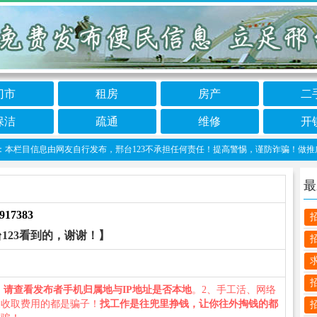
门市
租房
房产
二
保洁
疏通
维修
开
栏目信息由网友自行发布，邢台123不承担任何责任！提高警惕，谨防诈骗！做推广、做信息置
最
917383
123看到的，谢谢！】
、
请查看发布者手机归属地与IP地址是否本地
。2、手工活、网络
义收取费用的都是骗子！
找工作是往兜里挣钱，让你往外掏钱的都