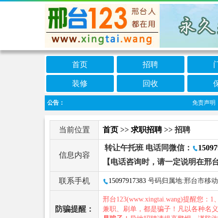
首页
招聘
装修
回收
公告：
免责声明：本
当前位置
首页
>>
求职招聘
>> 招聘
转让午托班 电话同微信：
15097
信息内容
【电话咨询时，请一定说明在邢台
联系手机
15097917383
号码归属地:邢台市移动
邢台123(www.xingtai.wang)提醒您：1
防骗提醒：
兼职、刷单，都是骗子！凡以各种名