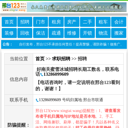
首页
招聘
门市
租房
房产
二手
租车
会计
装修
回收
保洁
疏通
维修
开锁
物流
搬家
息由网友自行发布，邢台123不承担任何责任！提高警惕，谨防诈骗！做推广、做信息置顶！
公告：
当前位置
首页
>>
求职招聘
>> 招聘
好南关蜜雪冰城招聘长期工数名，联系电
话
13286099609
信息内容
【电话咨询时，请一定说明在邢台123看到
的，谢谢！】
联系手机
13286099609
号码归属地:邢台市联通
邢台123(www.xingtai.wang)提醒您：1、
请查看发
布者手机归属地与IP地址是否本地
。2、手工
活、网络兼职、刷单，都是骗子！凡以各种名义
防骗提醒：
收取费用的都是骗子！
找工作是往兜里挣钱，让