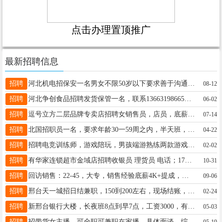
点击办理置顶推广
最新招聘信息
招聘
河北机电招保安一名男女不限50岁以下要求善于沟通干净利落长白班有意电联13784138862
08-12
招聘
河北争创食品招聘发货保管一名，联系13663198665韩主任咨询。
06-02
招聘
逗号立方二层品牌专卖店招聘女销售员，店员，底薪+提成+满勤奖+法定节假日双薪，不招暑假工联系王老板15030094285
07-14
招聘
北国招职员一名，要求年龄30一59周之内，半天班，工资待遇2600元十，想找工作请联系13191618662侯经理。
04-22
招聘
招聘电竞训练师，游戏陪玩，男孩端游熟练两款游戏以上即可，女孩一款以上即可，薪资面谈有兴趣联系17717722402同
02-02
招聘
有华家连锁超市金域店招聘收银员 理货员 电话；17731911190
10-31
招聘
回访销售：22-45，大专，销售经验底薪4K+提成，综合8K+ 白班公休社保 15369951220
09-06
招聘
邢台天一城招日结兼职，150到200左右，现场结账，15531916213 同步
02-24
招聘
新邢台银行大楼，长夜班8点到早7点，工资3000，有国考中级证，年龄50以下，联系人陈队；15530908786
05-03
招聘
招带货女主播，可全职可兼职在家播，具体面谈，综合工资八千以上。要求：能出镜，能晚上直播。15097993023同v
05-19