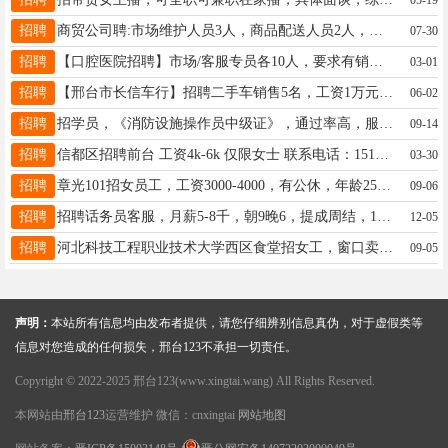
招聘
商贸公司聘:市场维护人员3人，商品配送人员2人，公司主营休闲食品，公休4四天。有意向联系15613971528
07-30
招聘
【口腔医院招聘】市场/客服专员各10人，要求有销售经验，无责保底加高提成无夜班五险管住宿，联系17803392979
03-01
招聘
【邢台市长信车行】招聘二手车销售5名，工资1万元起（底薪、提成），二手车汽车评估师收购5名，二手车带薪学徒工3名，视频剪辑学徒工两名，公司地址：襄都区北王段二手车市场院内，有意联系：13739814444
06-02
招聘
招学员，《消防设施操作员中级证》，通过率高，服务第一，管报名，详询13211080583
09-14
招聘
信都区招聘前台 工资4k-6k 仅限女士 联系电话：15175946532（微信同步）
03-30
招聘
章光101招女员工，工资3000-4000，有公休，年龄25-40，店内销售生发产品，电话：13831984117
09-06
招聘
招聘话务员客服，月薪5-8千，朝9晚6，提成周结，19-35岁，开元南路邢州装饰城，13171952707
12-05
招聘
河北科技工程职业技术大学西区食堂招女工，窗口卖饭，有意者联系电话18831955277
09-05
声明：
本站所有信息均由发布者提供，请您仔细辨别信息真伪，对于虚假类等
信息对您造成的任何损失，邢台123不承担一切责任。
Copyright © 2022-2025 邢台123(www.xingtai.wang) All Rights Reserved.
本网站由
邢台123
运营维护 微信：cnxingtai
网站地图