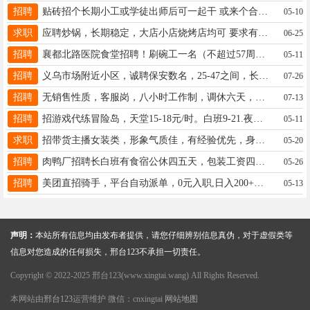
招聘
贴砖招个长期小工或学徒出师后可一起干 或来个合伙的一个人太无聊19103297559
05-10
求职
应聘炒锅，长期稳定，大店小店烧烤店均可 要求有公休， 联系电话15933726634.微信同号
06-25
招聘
襄都北路医院食堂招聘！刷碗工一名（不超过57周），留样员1名，管吃住，四天公休，电话15194909949
05-11
招聘
义乌市场附近小区，诚聘保安数名，25-47之间，长白班，四天公休，勤快，有亲和力！15512809596
07-26
招聘
无销售性质，客服岗，八小时工作制，调休六天，薪资4-8k，年龄20-35周，电话15383191861同微
07-13
招聘
招游戏代练冒险岛，天堂15-18元/时。白班9-21.夜班21-9点单开代练，简单好学没套路。微17710428780
05-11
求职
招带货主播女装类，形象气质佳，有经验优先，身高160以上，18131979520
05-20
招聘
肉鸭厂招聘长白班有食宿公休四五天，包装工资四千左右，分割六七千左右，男女不限联系电话 18032974076 微信
05-26
招聘
美团直招骑手，平台自动派单，0元入职,日入200+，经验不限，会骑车看导航18-55周岁.联系19041590506
05-13
声明：
本站所有信息均由发布者提供，请您仔细辨别信息真伪，对于虚假类等
信息对您造成的任何损失，邢台123不承担一切责任。
Copyright © 2022-2025 邢台123(www.xingtai.wang) All Rights Reserved.
本网站由
邢台123
运营维护 微信：cnxingtai
网站地图