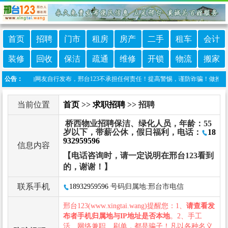
首页
招聘
门市
租房
房产
二手
租车
会计
装修
回收
保洁
疏通
维修
开锁
物流
搬家
栏目信息由网友自行发布，邢台123不承担任何责任！提高警惕，谨防诈骗！做推广、做信息置
公告：
当前位置
首页
>>
求职招聘
>> 招聘
桥西物业招聘保洁、绿化人员，年龄：55
岁以下，带薪公休，假日福利，电话：
18
932959596
信息内容
【电话咨询时，请一定说明在邢台123看到
的，谢谢！】
联系手机
18932959596
号码归属地:邢台市电信
邢台123(www.xingtai.wang)提醒您：1、
请查看发
布者手机归属地与IP地址是否本地
。2、手工
活、网络兼职、刷单，都是骗子！凡以各种名义