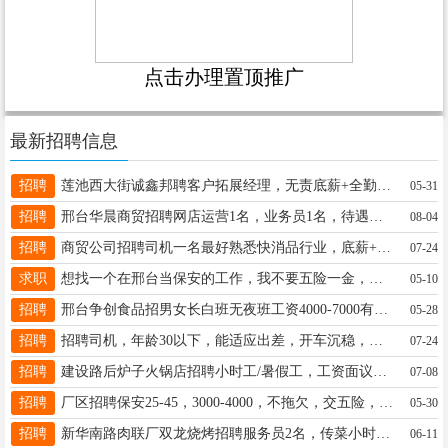
点击办理置顶推广
最新招聘信息
招聘
莲池西大街诚鑫邦聘客户拓展经理，无责底薪+全勤+高提成上不封顶，容易好上手，7.5小时工作制，15531933488
05-31
招聘
邢台华晨商贸招聘网店运营1名，业务员1名，待遇优厚，工资面议。电话13303094117 18617697116
08-04
招聘
商贸公司招聘司机一名最好熟悉快消品行业，底薪+提成+每周日公休 联系电话18731909723 地点古玩城附近
07-24
求职
想找一个在邢台当保安的工作，我不要五险一金，工资可以发到微信里面的工作 联系电话：18730944855
05-10
招聘
邢台争创食品招男女长白班无夜班工资4000-7000有休班饭补可住50岁以下手机13653197155同V
05-28
招聘
招聘司机，年龄30以下，能适应出差，开车沉稳，三年以上驾龄，月薪3000-4000。程13223270213
07-24
招聘
建设路后炉子火锅店招聘小时工/暑假工，工资面议，13703190180
07-08
招聘
厂区招聘保安25-45，3000-4000，不拖欠，交五险，管饭。 15831918502
05-30
招聘
新华南路肉联厂双龙烧烤招聘服务员2名，传菜小时工2名下午7-12点，电话18833471888
06-11