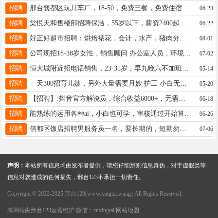
招聘
邢台襄都区玩具车厂，18-50，免费三餐，免费住宿，一个月4500-5500，19133906439联系电话
06-23
招聘
棠悦天和售楼部招聘保洁，55岁以下，薪资2400起，每月9日发薪。莲池大街和豫让桥交叉口联系电话18001073501
06-22
招聘
好正好超市招聘：烘焙裱花，会计，水产，猪肉分割。会的优先考虑。地址：守敬北路锦鼎广场。电话：15231925506
08-01
招聘
公司现招18-38岁女性，销售顾问 办公室人员，环境好事少活好干，法定假日休息，周六日休息！电话18233121310
07-02
招聘
恒大城附近招电话销售，23-35岁，早九晚六不加班，3500无责+3000绩效+提成，电话18233073376
05-14
招聘
一天300招育儿嫂，另外大量需要月嫂 护工 小白无经验可做13831905781
05-20
招聘
【招聘】:抖音官方解说员，综合收益6000+，无需经验，4-6小时，善于互动，联系电话15200168698（微信）
06-18
招聘
能熟练的运用各种ai，小白也可学，审核通过开始算薪资3000-6000工作无压力轻松，18333456606同v大风口
06-26
招聘
信都区饭店招聘男服务员一名，要长期的，短期勿扰。电话18631934131
07-06
声明：
本站所有信息均由发布者提供，请您仔细辨别信息真伪，对于虚假类等
信息对您造成的任何损失，邢台123不承担一切责任。
Copyright © 2022-2025 邢台123(www.xingtai.wang) All Rights Reserved.
本网站由
邢台123
运营维护 微信：cnxingtai
网站地图