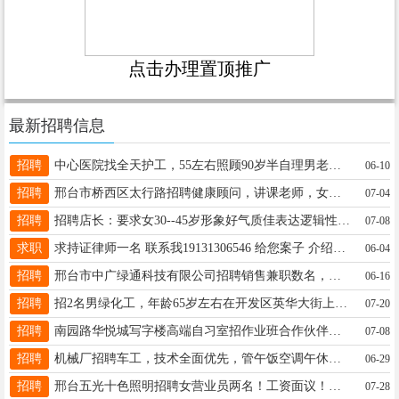
点击办理置顶推广
最新招聘信息
招聘
中心医院找全天护工，55左右照顾90岁半自理男老人，有尿管，有时需要喂饭，长期用18131853393
06-10
招聘
邢台市桥西区太行路招聘健康顾问，讲课老师，女，45岁~55岁，欢迎垂询15930072971。
07-04
招聘
招聘店长：要求女30--45岁形象好气质佳表达逻辑性强有经验优先工资4000--8000电话微信同18840778116
07-08
求职
求持证律师一名 联系我19131306546 给您案子 介绍的茶水丰厚
06-04
招聘
邢台市中广绿通科技有限公司招聘销售兼职数名，推广节电器、萌宠智能项圈产品，工作自由提成高有意电17772617855王
06-16
招聘
招2名男绿化工，年龄65岁左右在开发区英华大街上干零活，附近有三轮车优先工资面议电话18632921234
07-20
招聘
南园路华悦城写字楼高端自习室招作业班合作伙伴，环境舒适，设备齐全，有意者电话联系1546331989055
07-08
招聘
机械厂招聘车工，技术全面优先，管午饭空调午休宿舍，开发区王快镇卫生院附近，有意电联，13102559085
06-29
招聘
邢台五光十色照明招聘女营业员两名！工资面议！有工作经验者优先！地址：兴安装饰城灯具门市！联系电话：17733924781
07-28