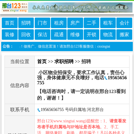
首页
招聘
门市
租房
房产
二手
租车
会计
装修
回收
保洁
疏通
维修
开锁
物流
搬家
诈骗！做推广、做信息置顶！请加邢台123客服微信：cnxingtai
公告：
当前位置
首页
>>
求职招聘
>> 招聘
小区物业招保安，要求工作认真，责任心
强，身体健康无不良嗜好，电话
19565656
755
信息内容
【电话咨询时，请一定说明在邢台123看到
的，谢谢！】
联系手机
19565656755
号码归属地:河北邢台
邢台123(www.xingtai.wang)提醒您：1、
请查看发
布者手机归属地与IP地址是否本地
。2、手工
活、网络兼职、刷单，都是骗子！凡以各种名义