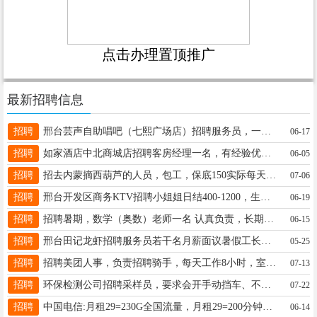
点击办理置顶推广
最新招聘信息
招聘
邢台芸声自助唱吧（七熙广场店）招聘服务员，一天八小时，勤快动手能力强的能长期的联系13653195508
06-17
招聘
如家酒店中北商城店招聘客房经理一名，有经验优先。电话17692923572
06-05
招聘
招去内蒙摘西葫芦的人员，包工，保底150实际每天200到260之间，工资日结，管吃管住，联系电话17734171444
07-06
招聘
邢台开发区商务KTV招聘小姐姐日结400-1200，生意稳定，☎️15733931683 VX同
06-19
招聘
招聘暑期，数学（奥数）老师一名 认真负责，长期有经验，暑期工，大学生，无经验勿扰（襄都区） 15633198050
06-15
招聘
邢台田记龙虾招聘服务员若干名月薪面议暑假工长期工小时工即可联系电话15100391484
05-25
招聘
招聘美团人事，负责招聘骑手，每天工作8小时，室内办公底薪1800加提成，电话19943527298同v
07-13
招聘
环保检测公司招聘采样员，要求会开手动挡车、不恐高、适应短期出差。福利待遇：五险+商业险+公休 15613986986
07-22
招聘
中国电信:月租29=230G全国流量，月租29=200分钟通话+120G全国流量：18003392122
06-14