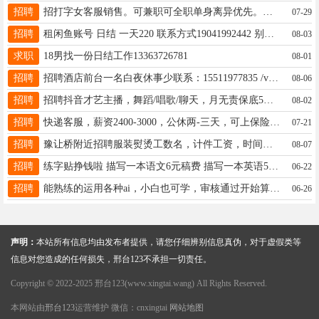
招聘
招打字女客服销售。可兼职可全职单身离异优先。年龄35到46岁。工资3千至8千元微信13703198068
07-29
招聘
租闲鱼账号 日结 一天220 联系方式19041992442 别加微信 直接打电话就可
08-03
求职
18男找一份日结工作13363726781
08-01
招聘
招聘酒店前台一名白夜休事少联系：15511977835 /v同步
08-06
招聘
招聘抖音才艺主播，舞蹈/唱歌/聊天，月无责保底5K，时段自选可居家，提供拍摄和短视频策划，详询17733912262
08-02
招聘
快递客服，薪资2400-3000，公休两-三天，可上保险，地址：会宁西沙窝村快递中心，电微18631981827
07-21
招聘
豫让桥附近招聘服装熨烫工数名，计件工资，时间自由。电话 13363193260
08-07
招聘
练字贴挣钱啦 描写一本语文6元稿费 描写一本英语5元稿费 联系电话18832920402
06-22
招聘
能熟练的运用各种ai，小白也可学，审核通过开始算薪资3000-6000工作无压力轻松，18333456606同v大风口
06-26
声明：
本站所有信息均由发布者提供，请您仔细辨别信息真伪，对于虚假类等
信息对您造成的任何损失，邢台123不承担一切责任。
Copyright © 2022-2025 邢台123(www.xingtai.wang) All Rights Reserved.
本网站由
邢台123
运营维护 微信：cnxingtai
网站地图