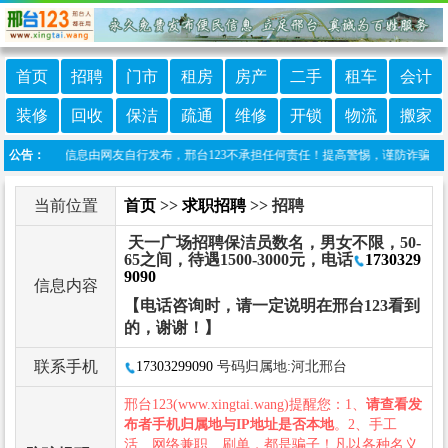
首页
招聘
门市
租房
房产
二手
租车
会计
装修
回收
保洁
疏通
维修
开锁
物流
搬家
明：本栏目信息由网友自行发布，邢台123不承担任何责任！提高警惕，谨防诈骗！做推广、做
公告：
当前位置
首页
>>
求职招聘
>> 招聘
天一广场招聘保洁员数名，男女不限，50-
65之间，待遇1500-3000元，电话
1730329
9090
信息内容
【电话咨询时，请一定说明在邢台123看到
的，谢谢！】
联系手机
17303299090
号码归属地:河北邢台
邢台123(www.xingtai.wang)提醒您：1、
请查看发
布者手机归属地与IP地址是否本地
。2、手工
活、网络兼职、刷单，都是骗子！凡以各种名义