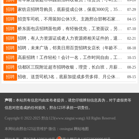
招聘
家纺店招聘导购员，底薪提成公休，保底3000元，3500+，45岁以下，沟通能力好15100897961
07-29
招聘
招货车司机，不用装卸公休3天。主跑邢台邯郸石家庄保定山西河南附近。有无经验均可。电话☎️13931954510同微信
04-15
招聘
桥东面包店招聘面包师，有经验优先，工资面议，另招日结女工一名。13472047894
07-10
招聘
招聘，有人力资源证或者人力资源师相关证件的，退休人员。电话 18730989890
02-21
招聘
招聘，未来广场，邻美日用百货招聘女店长（年龄不超过45周岁）一名，工资底薪加提成，电话17692958277
08-18
招聘
高薪招聘！工作轻松！会计一名，工作时间自由，工资面议，开发区美神物流园附近，16632906793
10-15
招聘
信都区三院附近超市招聘收银，理货，长白班，月薪3000+ 有意者电联13931952677
08-25
招聘
招收、送货司机3名，底薪加提成多劳多得、月公休两天，需要负责装卸。地址南环路附近宝信物流:电话18632995570
09-15
声明：
本站所有信息均由发布者提供，请您仔细辨别信息真伪，对于虚假类等
信息对您造成的任何损失，邢台123不承担一切责任。
Copyright © 2022-2025 邢台123(www.xingtai.wang) All Rights Reserved.
本网站由
邢台123
运营维护 微信：cnxingtai
网站地图