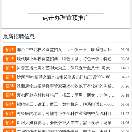
点击办理置顶推广
最新招聘信息
招聘
邢台二中北校区食堂招女工，50岁一下，联系电话15175969630，
08-09
招聘
现代职业学校食堂招商，特色面条，特色米饭，特色小吃，封闭式学校，另外招厨师帮厨三名，13223258128
02-28
招聘
抖音直播无需才艺聊天为主，保底五千至八千, 每天6小时工作简单有无经验均可, 专业运营全程指导16632956071
11-01
招聘
沙河市ktv招聘女酒水推销员服务员日结工资900-1800可接送上下班微信:mhtssbmhsn☎15227371952
04-27
招聘
皓顺府物业招聘楼宇管家要求40岁以下有较好的沟通能力，对工作认真负责。公司有保险，节日福利四天公休18731955933
05-26
招聘
襄都区赵麻村拉杆箱厂，招工，两男，两女，计件，室内干，有空调，手头快。13231989987
09-18
招聘
招聘铣工，钳工，磨工，数控机床，联系电话13700399273
02-06
招聘
有经验的老师，可辅导小学全科作业和初中英语科目。其他勿扰！预报从速！有意者电联：17325607355
11-02
招聘
厨房大姐有爱心，会做饭15人左右，需上夜班，龙泉大街四中附近15532997555
11-06
招聘
有华家连锁超市和园店招聘收银员，理货员，小时工，电话17731911190
09-20