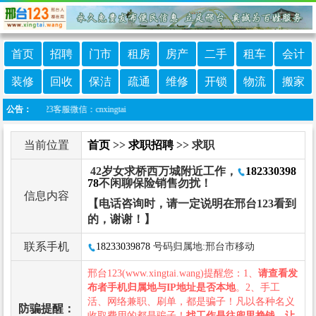
首页
招聘
门市
租房
房产
二手
租车
会计
装修
回收
保洁
疏通
维修
开锁
物流
搬家
23客服微信：cnxingtai
公告：
当前位置
首页
>>
求职招聘
>> 求职
42岁女求桥西万城附近工作，
182330398
78
不闲聊保险销售勿扰！
信息内容
【电话咨询时，请一定说明在邢台123看到
的，谢谢！】
联系手机
18233039878
号码归属地:邢台市移动
邢台123(www.xingtai.wang)提醒您：1、
请查看发
布者手机归属地与IP地址是否本地
。2、手工
活、网络兼职、刷单，都是骗子！凡以各种名义
防骗提醒：
收取费用的都是骗子！
找工作是往兜里挣钱，让