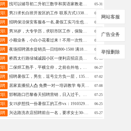
招聘
找可以辅导初二升初三数学和英语家教老师，位置在豫东市场附近，电话15127995079
05-31
求职
男21求长白班开发区的工作 联系方式13383693235
05-17
网站客服
招聘
招聘保洁保安客服各一名,暑假工实习生也可以。具体联系电话：13730388711
07-30
求职
男38岁，大专学历，求职市区工作，保险勿扰，长期短期日结临时工也行19912039229
06-29
广告业务
招聘
小额业务，小白小花看过来！不用一次性付清，黄金分期，轻松拥有999足金 15103193312微信同步
06-11
招聘
夜场招聘酒水促销员—日结800-1500 满18周岁 电话18713922345
06-03
举报删除
招聘
桥西太行路绿城诚园小区一便利店招店员一名，一月2700+两天公休，两班倒，八个小时。有意联系15130982002同微
06-13
求职
二保焊工熟手，平横立仰，之前在外地，回家乡求职，工资月结，有社保更好，祥和大街附近优先考虑。17633087576
06-27
招聘
招聘暑假工，男生，逗号立方负一层，13523097201同微信
07-02
招聘
居家直播招人📩 免费一对一培训教学 每天仅需2‑3小时，时间自己自由安排在家就能做.19933217226微信同步
07-08
求职
邯郸路口巴黎春天招聘营销，日入过千。生意稳定。有意向电话联系☎️☎️18131996062
07-25
求职
女19岁想找一份暑假工的工作vx：19103296262
06-25
招聘
兴达路洗衣店招聘前台一名，要求女士30-45之间，底薪加提成，多劳多得，详情咨询13393193137
05-27