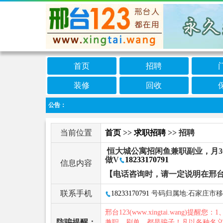
首页
招聘
装修
回收
公告：
当前位置
首页
>>
求职招聘
>> 招聘
恒大城公寓招闲鱼兼职副业，月300
做V
18233170791
信息内容
【电话咨询时，请一定说明在邢台
联系手机
18233170791
号码归属地:石家庄市
邢台123(www.xingtai.wang)提醒您：1
防骗提醒：
兼职、刷单，都是骗子！凡以各种名