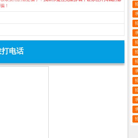
诈骗！
拨打电话