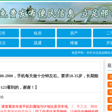
门市
租房
房产
二
保洁
疏通
维修
开
免责声明：本栏目信息由网友自行发布
最
-2000，手机每天做十分钟左右。要求18-35岁，长期能
123看到的，谢谢！】
移动
、
请查看发布者手机归属地与IP地址是否本地
。2、手工活、网络
义收取费用的都是骗子！
找工作是往兜里挣钱，让你往外掏钱的都