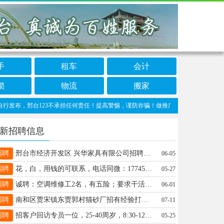
手
租车
会计
锁
物流
搬家
，邢台123不承担任何责任！提高警惕，谨防诈骗！做推广、做信息置顶！请加邢台123客
新招聘信息
招聘
邢台市经济开发区 兴华家具有限公司招聘家具主播全职 兼职都可 无经验要求 活泼开郎 13103191307同V
06-05
招聘
花，白，用钱的可联系，电话同微：17745966088
05-27
招聘
诚聘：空调维修工2名，有五险；要求干活利索能长期最好会开车C1本，13363700393（请工作时间拨打，勿加微信）
06-01
招聘
南和区贾宋镇东贾郭村猫砂厂招有经验打单员一名，薪资3000元左右，电话18231955666
07-11
招聘
招客户回访专员一位，25-40周岁，8:30-12:00,14:00-18:00，电话联系：18031978755
05-25