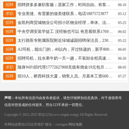
招聘
招聘拼多多兼职客服；居家工作，时间自由。有客服经验者优先。工作认真，有服务意识。 13803193907.
06-10
求职
专业美缝、有需要的做美缝联系，电话18875723877
05-12
招聘
金凯利商贸城物业公司招小区物业经理，单休、法休，有经验优先17692983052
05-25
招聘
中央空调安装学徒工 没经验也可以 有意着联系17692985791
06-02
招聘
太行路医专附属医院附近绿城诚园招聘保洁员，2300+四天公休，电话18732985892
05-22
招聘
A2司机，能出门的，40以内，开过快递的，新手8000全包大手面议18034297170-能出门的联系不能出门的就别打了
06-05
招聘
招聘司机，拉水果牛奶一天一趟，不装卸全程高速，有无经验都可以随时上车。电话13931954510同微信
06-26
求职
随身WiFi招代理17772627808充值有佣金19元包月，移动网络不限速6元30g12元100g设备免费用活动进行中
08-05
招聘
招10人，桥西科技大厦，销售人员。月基本工资6000+，电话19133995211，电话销售，公司提供数据，超级简单
07-27
声明：
本站所有信息均由发布者提供，请您仔细辨别信息真伪，对于虚假类等
信息对您造成的任何损失，邢台123不承担一切责任。
Copyright © 2022-2025 邢台123(www.xingtai.wang) All Rights Reserved.
本网站由
邢台123
运营维护 微信：cnxingtai
网站地图