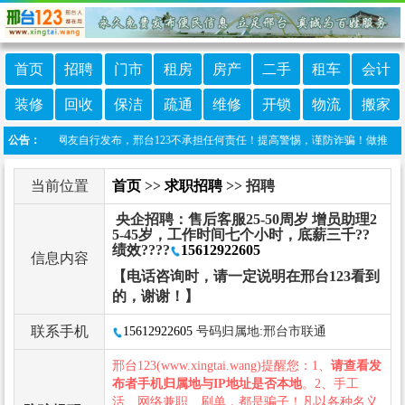
首页
招聘
门市
租房
房产
二手
租车
会计
装修
回收
保洁
疏通
维修
开锁
物流
搬家
目信息由网友自行发布，邢台123不承担任何责任！提高警惕，谨防诈骗！做推广、做信息置
公告：
当前位置
首页
>>
求职招聘
>> 招聘
央企招聘：售后客服25-50周岁 增员助理2
5-45岁，工作时间七个小时，底薪三千??
绩效????
15612922605
信息内容
【电话咨询时，请一定说明在邢台123看到
的，谢谢！】
联系手机
15612922605
号码归属地:邢台市联通
邢台123(www.xingtai.wang)提醒您：1、
请查看发
布者手机归属地与IP地址是否本地
。2、手工
活、网络兼职、刷单，都是骗子！凡以各种名义