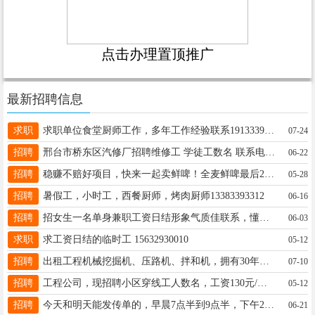
点击办理置顶推广
最新招聘信息
求职
求职单位食堂厨师工作，多年工作经验联系19133392801
07-24
招聘
邢台市桥东区汽修厂招聘维修工 学徒工数名 联系电话18832960888
06-22
招聘
稳赚不赔好项目，快来一起卖鲜啤！全麦鲜啤最后2席，5年运营经验为你保驾护航，稳赚才是硬道理18631941088
05-28
招聘
暑假工，小时工，西餐厨师，烤肉厨师13383393312
06-16
招聘
招女生一名单身兼职工资日结形象气质佳联系，懂得，可长期非诚勿扰V15731978581
06-03
求职
求工资日结的临时工 15632930010
05-12
招聘
出租工程机械挖掘机、压路机、拌和机，拥有30年铺路经验，需要请联系13831936380
07-10
招聘
工程公司，现招聘小区穿线工人数名，工资130元/天，45岁以下，长期工。有无经验均可，联系电话：18632920356
05-12
招聘
今天和明天能发传单的，早晨7点半到9点半，下午2点到4点，电话19931958572 同微信电话打不通可加微信
06-21