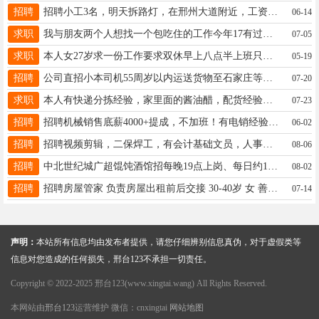
招聘
招聘小工3名，明天拆路灯，在邢州大道附近，工资下班前日结，电话18632934109
06-14
求职
我与朋友两个人想找一个包吃住的工作今年17有过一年的服务员经验联系电话15031934556不加微信
07-05
求职
本人女27岁求一份工作要求双休早上八点半上班只要不是销售就行16632973743
05-19
招聘
公司直招小本司机55周岁以内运送货物至石家庄等地不装卸周边运送当天可来回☎️16632966775同微
07-20
求职
本人有快递分拣经验，家里面的酱油醋，配货经验，保险和饭店勿扰，位置最好在开发区附近，联系电话19133536615
07-23
招聘
招聘机械销售底薪4000+提成，不加班！有电销经验的优先！万民市场附近。电话18034394144
06-02
招聘
招聘视频剪辑，二保焊工，有会计基础文员，人事专员，cad设计师，销售精英，联系17888715341
08-06
招聘
中北世纪城广超馄饨酒馆招每晚19点上岗、每日约1.5小时的保洁洗碗小时工，25元可议，电+微13933029293
08-02
招聘
招聘房屋管家 负责房屋出租前后交接 30-40岁 女 善于沟通逻辑思路清晰 综合薪资5000电话15100900883
07-14
声明：
本站所有信息均由发布者提供，请您仔细辨别信息真伪，对于虚假类等
信息对您造成的任何损失，邢台123不承担一切责任。
Copyright © 2022-2025 邢台123(www.xingtai.wang) All Rights Reserved.
本网站由
邢台123
运营维护 微信：cnxingtai
网站地图