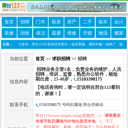
首页
招聘
门市
租房
房产
二手
租车
会计
装修
回收
保洁
疏通
维修
开锁
物流
搬家
由网友自行发布，邢台123不承担任何责任！提高警惕，谨防诈骗！做推广、做信息置顶！请加
公告：
当前位置
首页
>>
求职招聘
>> 招聘
招聘业务主管1名，负责业务的维护，人员
招聘，培训，监督，熟悉办公软件，能短
期出差，25-40岁，
15103398175
信息内容
【电话咨询时，请一定说明在邢台123看到
的，谢谢！】
联系手机
15103398175
号码归属地:邢台市移动
邢台123(www.xingtai.wang)提醒您：1、
请查看发
布者手机归属地与IP地址是否本地
。2、手工
活、网络兼职、刷单，都是骗子！凡以各种名义