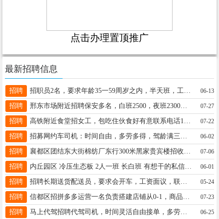
点击办理置顶推广
最新招聘信息
招聘
招职员2名，要求年龄35一59周岁之内，半天班，工资待遇2400元，正在面试。找工作联系13191618662侯经理
06-13
招聘
邢东市场附近招聘保安多名，白班2500，夜班2300，2天公休。电话13831965777。
07-27
招聘
高铁附近食堂招女工，包吃住伙食好有意联系电话13013293793
07-22
招聘
招募网约车司机：时间自由，多劳多得，驾龄满三年，无酒驾醉驾，三年没有一次性扣12分记录，电话：13292158751同V
06-02
招聘
襄都区团结东大街棉纺厂东行300米黑家贵宾楼招收银、迎宾、主管，包吃住，公休三天，福利好15833655753
07-06
招聘
内丘园区 冷压生态板 2人一班 长白班 有想干的私信17633198168活于畅 要求在板厂干过活的
06-01
招聘
招聘长期送货配送员，要求会开车，工资面议，联系电话13473061520
05-24
招聘
信都区招拼多多运营一名负责搭建店铺从0-1，商品上架 后期投流等 薪资面议 电话15194940101
07-23
招聘
马上代驾招聘代驾司机，时间灵活自由接单，多劳多得（日均收入100-500元）联系电话V：17320873373
06-25