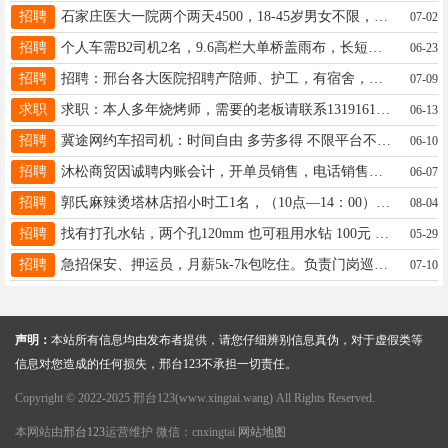
招聘
石家庄医大一院两个两天4500，18-45岁男女不限，详情咨询电话微信15510739860
07-02
招聘
个人车需B2司机2名，9.6高栏大单桥盖雨布，长短途均可！懒人勿扰，保底9000+，邢台上车。☎️19565631313
06-23
招聘
招聘：邢台各大医院招聘产陪师、护工，有宿舍，工资200-350，希望大家踊跃报名，联系电话17320884708
07-09
求职
求职：本人多年烧烤师，需要的老板请联系13191612818
06-13
招聘
冀途网约车招司机：时间自由 多劳多得 不限平台不限公里数可租可买黑户白户均可办理财富热线13247452555电微同号
06-10
招聘
沐松商贸因诚聘内账会计，开单员销售，电话销售，配货工，待遇优厚联系18713936710/15733917777
06-07
招聘
郭氏麻辣烫塔林店招小时工1名，（10点—14：00）收桌刷碗，19103290078
08-04
招聘
找有打孔水钻，两个孔120mm 也可租用水钻 100元 13831908963
05-29
招聘
急招保安、押运员，月薪5k-7k包吃住。负责门岗巡逻、押运，18-50周岁，无案底，服从管理17370231443
07-10
声明：
本站所有信息均由发布者提供，请您仔细辨别信息真伪，对于虚假类等
信息对您造成的任何损失，邢台123不承担一切责任。
Copyright © 2022-2025 邢台123(www.xingtai.wang) All Rights Reserved.
本网站由
邢台123
运营维护 微信：cnxingtai
网站地图