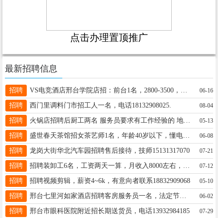
点击办理置顶推广
最新招聘信息
招聘
VS电竞酒店邢台学院店招：前台1名，2800-3500，要求女28岁以上，负责任，电话：13103090365
06-16
招聘
西门里调料门市招工人一名，电话18132908025.
08-04
招聘
火锅店招聘后厨工两名 服务员要求有工作经验的 地址元街 事儿多的勿扰 联系电话13247450928
05-13
招聘
盛世春天茶馆招女茶艺师1名，年龄40岁以下，懂电脑。保底工资3500元有提成18730995555
06-08
招聘
龙岗大街华北汽车园招聘售后接待，技师15131317070
07-21
招聘
招聘装卸工6名，工资两天一算，月收入8000左右，装卸面粉，地址南河，金沙河附近，长期工，13231905075，
07-12
招聘
招聘视频剪辑，薪资4~6k，有意向者联系18832909068
05-10
招聘
邢台七里河如家酒店招聘客房服务员一名，法定节假日三薪，电话17733950892
06-02
招聘
邢台市眼科医院附近招长期送货员，电话13932984185
07-29