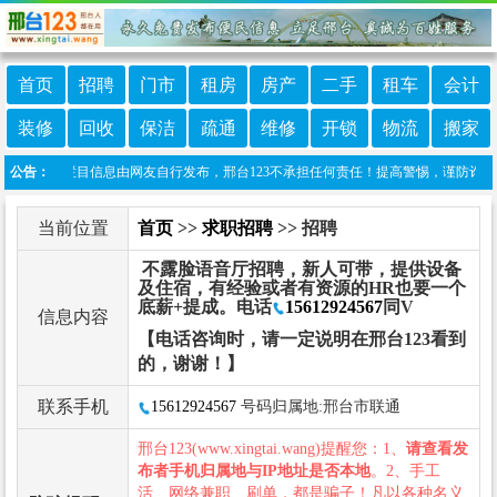
首页
招聘
门市
租房
房产
二手
租车
会计
装修
回收
保洁
疏通
维修
开锁
物流
搬家
声明：本栏目信息由网友自行发布，邢台123不承担任何责任！提高警惕，谨防诈骗！做推广
公告：
当前位置
首页
>>
求职招聘
>> 招聘
不露脸语音厅招聘，新人可带，提供设备
及住宿，有经验或者有资源的HR也要一个
底薪+提成。电话
15612924567
同V
信息内容
【电话咨询时，请一定说明在邢台123看到
的，谢谢！】
联系手机
15612924567
号码归属地:邢台市联通
邢台123(www.xingtai.wang)提醒您：1、
请查看发
布者手机归属地与IP地址是否本地
。2、手工
活、网络兼职、刷单，都是骗子！凡以各种名义