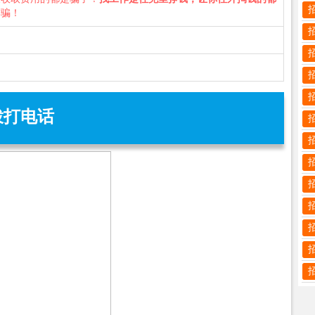
诈骗！
拨打电话