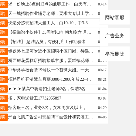
招聘
求一份晚上8点到12点的兼职工作，白天有工作，有需要加17358102505
03-14
招聘
天一城招聘作业辅导老师，要求大专以上学历，工作认真踏实。工资3000+，一年后入五险。18831981292
09-13
网站客服
招聘
快递分拣现招聘大量工人，白10-10，中3-3，夜8-8日结，不压工资，有意者可致电18617633314
11-29
招聘
【招靠谱小伙伴】35周岁以内 朝九晚六 月休6天+五险 薪资3.6-8k单量越多赚越多面联16603191691（同V
06-20
广告业务
招聘
【招聘】 急聘店员，有便利店工作经验者优先.长白班，不耽误接送孩子。地址桥东，电话13831968226
09-16
招聘
钢铁路七里河附近小区招聘小区门岗、待遇优厚，工资稳定，详询15373191021
07-30
举报删除
招聘
桥西鲜花蛋糕店招聘接单客服，蛋糕裱花师和学徒，(长期工)，年龄18-40岁，电话15512851596
08-23
招聘
中华路学校食堂19号找一个替班大姐。一天一百，管吃。加19303295001
09-17
招聘
招聘司机开清障车月薪8000-12000年龄22–48男5名，调度员年龄25-45男女不限15233196665
08-21
招聘
➤ ➤ ➤某高中聘请招生老师2名，保洁2名，有经验优先，诚邀各区县机构合作招生， 电话19131323535
01-04
招聘
招，家电送货工17732955897
03-07
招聘
招客服三名，业务2名，女20周岁及以上，简单易上手，无责底薪2500＋提成月休四天，交五险15632971353董
04-20
招聘
邢台飞腾广告公司现招聘平面设计和安装工，有三五年以上的设计经验，工资待遇面谈18631909963
04-05