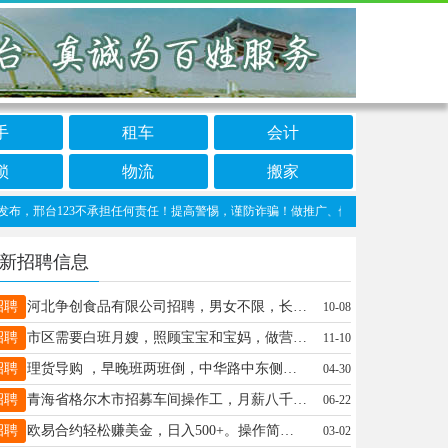
手
租车
会计
锁
物流
搬家
台123不承担任何责任！提高警惕，谨防诈骗！做推广、做信息置顶！请加邢台123客服微
新招聘信息
招聘
河北争创食品有限公司招聘，男女不限，长白班，公休4000-5500.联系15227368965
10-08
招聘
市区需要白班月嫂，照顾宝宝和宝妈，做营养餐，早八晚六一月5000，休四天，联系电话，17692706978
11-10
招聘
理货导购 ，早晚班两班倒，中华路中东侧​品诺有文具生活馆，工资3000－5000，电话15532986441
04-30
招聘
青海省格尔木市招募车间操作工，月薪八千，厂里都是邢台老乡，要能吃苦耐劳。详情咨询：18531785566
06-22
招聘
欧易合约轻松赚美金，日入500+。操作简单有手机即可根据行情开单，跟上轻松赚合作分成。15833737890同V
03-02