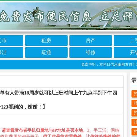
门市
租房
房产
二
保洁
疏通
维修
开
免责声明：本栏目信息由网友自行发布，邢
最
简单有人带满18周岁就可以上班时间上午九点半到下午四
123看到的，谢谢！】
、
请查看发布者手机归属地与IP地址是否本地
。2、手工活、网络
义收取费用的都是骗子！
找工作是往兜里挣钱，让你往外掏钱的都