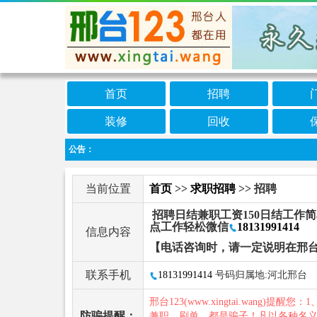
首页
招聘
装修
回收
公告：
当前位置
首页
>>
求职招聘
>> 招聘
招聘日结兼职工资150日结工作
点工作轻松微信
18131991414
信息内容
【电话咨询时，请一定说明在邢台
联系手机
18131991414
号码归属地:河北邢台
邢台123(www.xingtai.wang)提醒您：1
防骗提醒：
兼职、刷单，都是骗子！凡以各种名