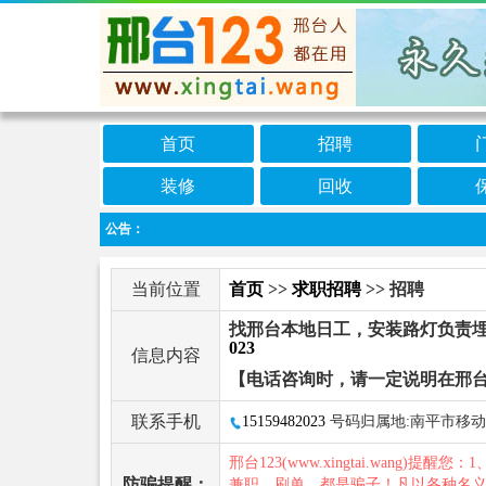
首页
招聘
装修
回收
公告：
当前位置
首页
>>
求职招聘
>> 招聘
找邢台本地日工，安装路灯负责埋
023
信息内容
【电话咨询时，请一定说明在邢台
联系手机
15159482023
号码归属地:南平市移动
邢台123(www.xingtai.wang)提醒您：1
防骗提醒：
兼职、刷单，都是骗子！凡以各种名