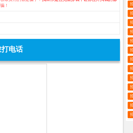
诈骗！
拨打电话