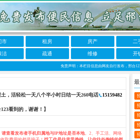
门市
租房
房产
二
保洁
疏通
维修
开
免责声明：本栏目信息由网友自行发布，邢台123不承
最
土，活轻松一天八个半小时日结一天260电话
15159482
123看到的，谢谢！】
、
请查看发布者手机归属地与IP地址是否本地
。2、手工活、网络
义收取费用的都是骗子！
找工作是往兜里挣钱，让你往外掏钱的都