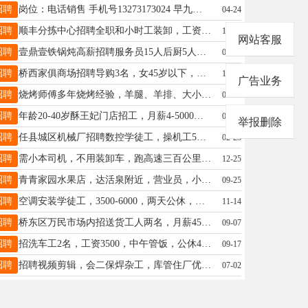
招聘
岗位：电话销售 手机号13273173024 早九晚六 +单双休+ 法定休 办公地点【内丘城区】
04-24
招聘
顺丰分拣中心招聘全职和小时工装卸，工资6.5K-7.5K,时间16点半-4点半，小时工一小时21元19334919394
11-25
网站客服
招聘
壹鼎壹铁锅炖高薪招聘服务员15人后厨5人工资3000～4000地址肉联厂对面联系电话15227976789
08-17
招聘
桥西家俱商场招聘导购3名，女45岁以下，五官端正，底薪加提成，另招保安两名，联系电话 ：13513290168
11-29
广告业务
招聘
烧烤师傅多年烧烤经验，羊腿、羊排、大小串，各种蔬菜，各种锡纸，海鲜，合作也可以，干小时也可以☎️17320858281
05-22
招聘
年龄20-40岁酥王妃门店招工，月薪4-5000，月休4天，有五险多个门店就近分配13180558557
05-12
举报删除
招聘
任县城区机械厂招聘数控学徒工，操机工5名，联系电话13373095222
02-23
招聘
需小本司机，不用装卸车，跑高速三百公里左右，趟结运费，日500+ 电话17331909586
12-25
招聘
青青家园水果店，达活泉附近，营业员，小时工，下岗职工，学生，兼职均可。13244940608
09-25
招聘
空调安装学徒工，3500-6000，两天公休，男，18733973331另招临时工，工资面议
11-14
招聘
桥东区万民市场内招送货工人两名，月薪4500元，有意者联系13229066101
09-07
招聘
招洗车工2名，工资3500，中午管饭，公休4天，联系电话15075977170/18131963163
09-17
招聘
招聘视频剪辑，会二保焊杂工，库管住厂优先，会计，空调维修工、焊薄铁皮及激光焊工，设计师，销售联系17888715341
07-02