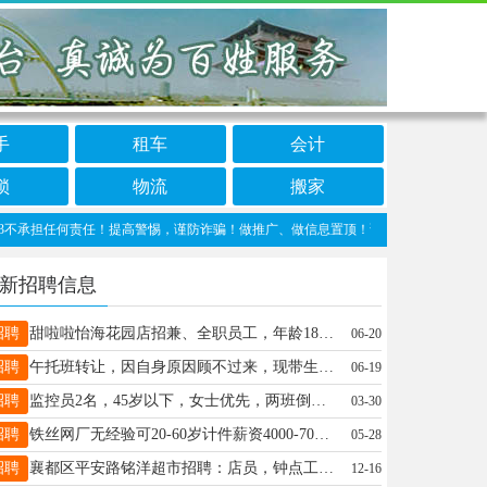
手
租车
会计
锁
物流
搬家
担任何责任！提高警惕，谨防诈骗！做推广、做信息置顶！请加邢台123客服微信：cnxin
新招聘信息
招聘
甜啦啦怡海花园店招兼、全职员工，年龄18-30周岁，有责任心、服从安排、有无经验均可电话：18231947686杨店长
06-20
招聘
午托班转让，因自身原因顾不过来，现带生源转让，电话18831967517
06-19
招聘
监控员2名，45岁以下，女士优先，两班倒，业务员数名（平乡巨鹿广宗南和），待遇面议13722906259
03-30
招聘
铁丝网厂无经验可20-60岁计件薪资4000-7000元月准时发薪时间自由包午饭可住宿地址城界村15103399987
05-28
招聘
襄都区平安路铭洋超市招聘：店员，钟点工，薪资3000+。电话：15832969077
12-16