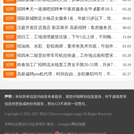
招聘
招聘🌟天一港酒吧招聘🌟💛夜班服务生💚💰要求18-30岁，接受夜班工作，性格开朗善于沟通，有相关经验者优先☎有意联系15532904895 聘
03-26
招聘
国际新城附近火锅店女服务1名，年龄55岁以下，吃苦耐劳，干过优先，底薪➕公休➕奖励15833290727
09-03
招聘
汉庭开发区店酒店 新店筹开 高薪招聘：客房服务员 详情请咨询:15931490523
08-02
招聘
招日工，工地清理建筑垃圾，下午1点上班，干到晚上8点，下班结账工资300，电话18603198586
11-04
招聘
招油画、水彩、彩铅画师，要求有美术功底，可创作优先。18831984040（ ）
01-03
招聘
招四米二箱货自带车司机拉快递，工作地点南和贾宋，五年以内车辆，保险齐全，驾龄三年以上，多劳多得13930922348
05-29
招聘
肉食加工厂招聘流水线普工男女不限20-55周，月休7天左右，工资3000-7000左右，15130920228
10-19
招聘
高薪诚聘pos机代理，时间自由，全职兼职均可，不影响现有工作，后期有被动收益，公司提供客户资源，19288933586
02-27
声明：
本站所有信息均由发布者提供，请您仔细辨别信息真伪，对于虚假类等
信息对您造成的任何损失，邢台123不承担一切责任。
Copyright © 2022-2025 邢台123(www.xingtai.wang) All Rights Reserved.
本网站由
邢台123
运营维护 微信：cnxingtai
网站地图