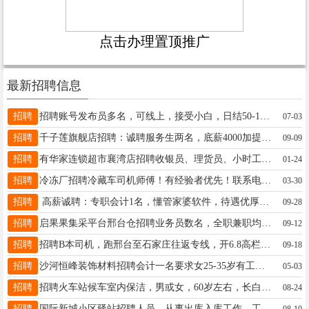
点击办理置顶推广
最新招聘信息
招聘
招聘账号发布员多名，可线上，接受小白，日结50-150联系15531977225微同
07-03
招聘
千子莲旗舰店招聘：诚聘服务生两名，底薪4000加提成5000左右，有意者可联系电话：15100976677，
09-09
招聘
有华家连锁超市襄湾店招聘收银员、理货员、小时工联系电话19331930216
01-24
招聘
冷冻厂招聘冷藏车司机师傅！有经验者优先！联系电话18731971521同V
03-30
招聘
高薪诚聘：专职会计1名，懂管家婆软件，待遇优厚，地址：王快镇孔桥村村西 16630991800
09-28
招聘
启果果集采平台邢台仓招聘业务员数名，全职兼职均可，不打卡，上班自由，有意者电话联系：19803099881（同步）
09-12
招聘
招聘B本司机，跑邢台至石家庄往返专线，开6.8高栏车要求吃苦耐劳责任心强，祝村开发区附近优先，联系18831942333
09-18
招聘
沙河恒峰装饰材料招聘会计一名要求女25-35岁有工作经验者优先！工资待遇优厚地址沙河北道口15511993382
05-03
招聘
招聘火车站候车室内保洁，男或女，60岁左右，长白班，有公休，工资面议，工作地址老火车站，电话13931967255
08-24
招聘
国际新城小区驿站招聘人员，从事出库入库工作，工资2400电话19131132979
08-10