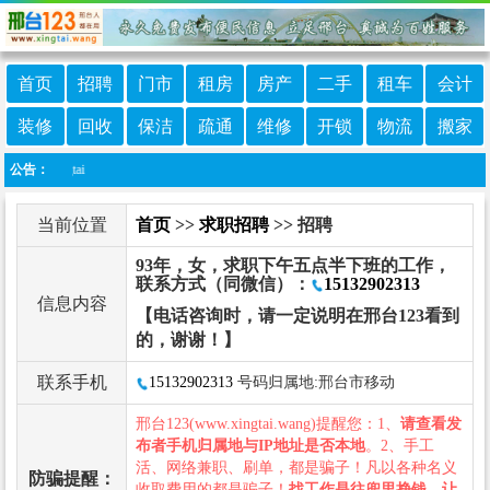
首页
招聘
门市
租房
房产
二手
租车
会计
装修
回收
保洁
疏通
维修
开锁
物流
搬家
xingtai
公告：
当前位置
首页
>>
求职招聘
>> 招聘
93年，女，求职下午五点半下班的工作，
联系方式（同微信）：
15132902313
信息内容
【电话咨询时，请一定说明在邢台123看到
的，谢谢！】
联系手机
15132902313
号码归属地:邢台市移动
邢台123(www.xingtai.wang)提醒您：1、
请查看发
布者手机归属地与IP地址是否本地
。2、手工
活、网络兼职、刷单，都是骗子！凡以各种名义
防骗提醒：
收取费用的都是骗子！
找工作是往兜里挣钱，让