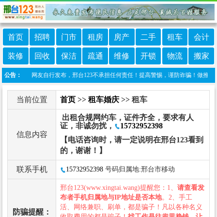
首页
招聘
门市
租房
房产
二手
租车
会计
装修
回收
保洁
疏通
维修
开锁
物流
搬家
目信息由网友自行发布，邢台123不承担任何责任！提高警惕，谨防诈骗！做推广、做信息置
公告：
当前位置
首页
>>
租车婚庆
>> 租车
出租合规网约车，证件齐全，要求有人
证，非诚勿扰，
15732952398
信息内容
【电话咨询时，请一定说明在邢台123看到
的，谢谢！】
联系手机
15732952398
号码归属地:邢台市移动
邢台123(www.xingtai.wang)提醒您：1、
请查看发
布者手机归属地与IP地址是否本地
。2、手工
活、网络兼职、刷单，都是骗子！凡以各种名义
防骗提醒：
收取费用的都是骗子！
找工作是往兜里挣钱，让