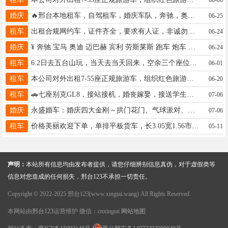
婚庆
🔥邢台本地租车，自驾租车，婚庆车队，奔驰，奥迪，红旗，越野，公交车，代步车，电话18233995595
06-25
租车
出租合规网约车，证件齐全，要求有人证，非诚勿扰，15735952398
06-24
婚庆
¥ 奔驰 宝马 奥迪 迈巴赫 宾利 劳斯莱斯 跑车 炮车 豪华大中巴 公交车 15630990582
06-24
租车
6.2日去五台山玩，当天去当天回来，空余三个座位，私家车，邢台市区接，18903292331
06-01
租车
本公司对外出租7-55座正规旅游车，组织红色旅游、单位培训，研学、代售前南峪门票、用车请联系18631982919
06-20
租车
🚗七座别克GL8，接站接机，婚丧嫁娶，接送学生，旅游自驾，车型多，电话：18233970300
07-06
婚庆
永盛婚车：婚庆四大金刚～拱门花门、气球派对、劳斯莱斯/宾利/奔驰/宝马/奥迪/炮车/大巴车/18231911115同微
07-06
租车
价格美丽欢迎下单，单排平板货车，长3.05宽1.56市区优惠，☎17320857570搬家拉货均可。
05-11
声明：
本站所有信息均由发布者提供，请您仔细辨别信息真伪，对于虚假类等
信息对您造成的任何损失，邢台123不承担一切责任。
Copyright © 2022-2025 邢台123(www.xingtai.wang) All Rights Reserved.
本网站由
邢台123
运营维护 微信：cnxingtai
网站地图