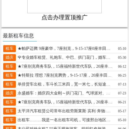
点击办理置顶推广
最新租车信息
租车
★帕萨迈腾 9座豪华，7座别克，9-15-17座0座丰田考斯特，26-56大中巴13613298878*
05-10
婚庆
🌹专业婚车租赁、礼炮车、中巴、拱门花门，婚车扎花，录像摄像等一条龙服务18231976789
05-30
租车
★7座别克商务车队，15座福特新世代车队，20座丰田考斯特车队，专业服务企业，政府，单位个人15803199086★
06-12
租车
★特斯拉 理想 7座别克腾势，9-15-17座，20座丰田考斯特，26-56豪华大中巴13613298878*
06-25
租车
单排货车出租，车斗长三米四，宽一米七，长短途运输，市区可搬家接送货，价格合理随叫随到，电话微信。15132973818
07-13
婚庆
永盛婚车：婚庆四大金刚～拱门花门、气球派对、劳斯莱斯/宾利/奔驰/宝马/奥迪/炮车/大巴车/18231911115同微
07-23
租车
★7座别克商务车队，15座福特新世代车队，20座丰田考斯特车队，专业服务企业，政府，单位个人15803199086★
06-21
租车
太平洋汽车租赁公司常年出租劳斯莱斯·宾利·奔驰·宝马·奥迪等各种婚礼用车，商务用车。服务好，价格优13113458888
05-17
租车
出租车………我是一名出租车司机，可接邢台地区长短途，省内外往返长短途，有需要可电联。价格实惠。18531920132。
05-10
租车
本公司对外出租7-55座正规旅游车，组织红色旅游、单位培训，研学、代售前南峪门票、用车请联系18631982919
06-06