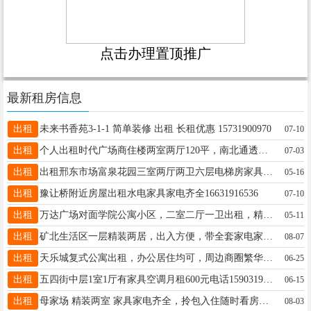
点击办理置顶推广
最新租房信息
出租
未来书香苑3-1-1 简单装修 出租 长租优惠 15731900970
07-10
出租
个人出租时代广场商住楼两室两厅120平，南北通透适合办公用，联系电话13503193444
07-03
出租
出租邢东市场富泉花园三室两厅两卫六层电梯房家具齐全有意联系13623195878
05-16
出租
豫让桥附近房屋出租水电家具家电齐全16631916536
07-10
出租
万达广场对面学院公寓小区，二室二厅一卫出租，精装修，看房电话15131984000
05-11
出租
矿北生活区一层精装两居，出入方便，带全套家电家具，拎包入住，一年起租，非诚勿扰！15131990311随时看房
08-07
出租
天乐城复式公寓出租，办公居住均可，周边商圈繁华，位置好出行方便，有意私聊18731911119
06-25
出租
五四街中层1室1厅有家具空调月租600元电话15903195154
06-15
出租
母家场 精装两室 家具家电齐全，拎包入住随时看房！19931988998
08-03