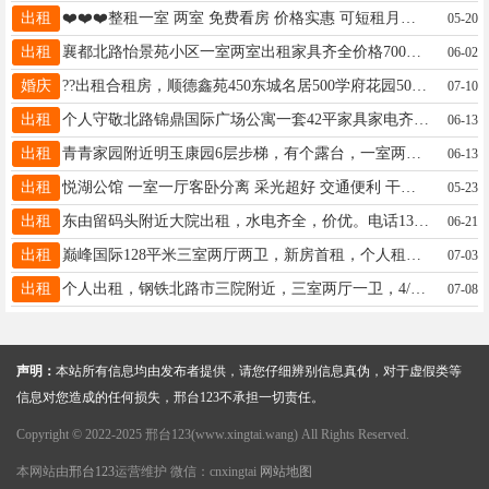
出租
❤️❤️❤️整租一室 两室 免费看房 价格实惠 可短租月付 中北世纪城 世贸天阶 珺璟国际13363779703微
05-20
出租
襄都北路怡景苑小区一室两室出租家具齐全价格700电话17733908095 13703193026
06-02
婚庆
??出租合租房，顺德鑫苑450东城名居500学府花园500包物业费 18733934521拎包入住
07-10
出租
个人守敬北路锦鼎国际广场公寓一套42平家具家电齐全，拎包入住，800元月房租18617691257
06-13
出租
青青家园附近明玉康园6层步梯，有个露台，一室两厅64平，毛坯简单家具有个空调，月租550。15094455511
06-13
出租
悦湖公馆 一室一厅客卧分离 采光超好 交通便利 干净整洁 可压一付一 电话18632994742
05-23
出租
东由留码头附近大院出租，水电齐全，价优。电话13231973228
06-21
出租
巅峰国际128平米三室两厅两卫，新房首租，个人租房，全屋壁布精装，品牌家具家电齐全拎包入住，有车位13785973336
07-03
出租
个人出租，钢铁北路市三院附近，三室两厅一卫，4/6，双气，全套家具家电，地上小房，租金850元，15833625881
07-08
声明：
本站所有信息均由发布者提供，请您仔细辨别信息真伪，对于虚假类等
信息对您造成的任何损失，邢台123不承担一切责任。
Copyright © 2022-2025 邢台123(www.xingtai.wang) All Rights Reserved.
本网站由
邢台123
运营维护 微信：cnxingtai
网站地图