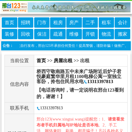
首页
招聘
门市
租房
房产
二手
租车
会计
装修
回收
保洁
疏通
维修
开锁
物流
搬家
息由网友自行发布，邢台123不承担任何责任！提高警惕，谨防诈骗！做推广、做信息置顶！
公告：
当前位置
首页
>>
房屋出租
>> 出租
桥西守敬南路五中未来广场附近后炉子君
悦豪庭繁华里月租1100电梯公寓一室独立
客卧，拎包住民用水电
13313397813
信息内容
【电话咨询时，请一定说明在邢台123看到
的，谢谢！】
联系手机
13313397813
邢台123(www.xingtai.wang)提醒您：1、
请查看发
布者手机归属地与IP地址是否本地
。2、手工
活、网络兼职、刷单，都是骗子！凡以各种名义