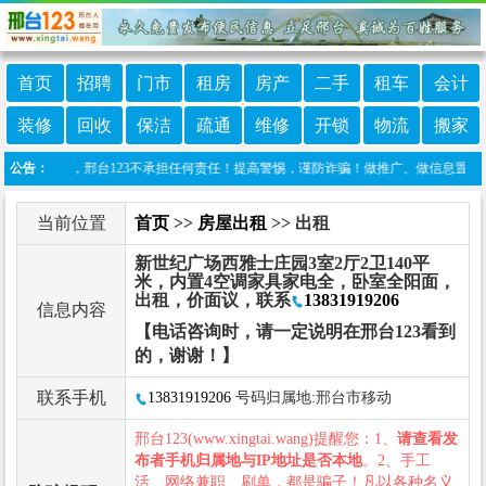
首页
招聘
门市
租房
房产
二手
租车
会计
装修
回收
保洁
疏通
维修
开锁
物流
搬家
行发布，邢台123不承担任何责任！提高警惕，谨防诈骗！做推广、做信息置顶！请加邢台1
公告：
当前位置
首页
>>
房屋出租
>> 出租
新世纪广场西雅士庄园3室2厅2卫140平
米，内置4空调家具家电全，卧室全阳面，
出租，价面议，联系
13831919206
信息内容
【电话咨询时，请一定说明在邢台123看到
的，谢谢！】
联系手机
13831919206
号码归属地:邢台市移动
邢台123(www.xingtai.wang)提醒您：1、
请查看发
布者手机归属地与IP地址是否本地
。2、手工
活、网络兼职、刷单，都是骗子！凡以各种名义