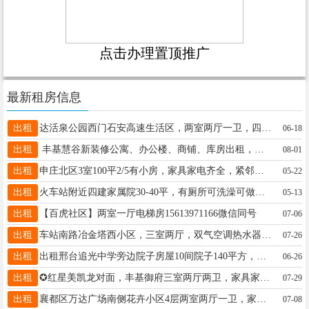
点击办理置顶推广
最新租房信息
出租
达活泉公园西门石安高速生活区，两室两厅一卫，四层。全套家具家电，拎包入住，小区环境好，停车方便。15630988529
06-18
出租
丰基慧谷新装修公寓、办公楼、商铺、库房出租，满足住宿、办公、仓储需求，价格优惠，随时看房13784926438
08-01
出租
申庄北区3室100平2/5有小房，家具家电齐全，紧邻建设路与车站南路，个人房源，700/月 电话15933191043
05-22
出租
火车站附近四建家属院30-40平，有厕所可洗澡可做饭。价格500/月长期可优惠，电话微信13931904290
05-13
出租
【百虎社区】两室一厅电梯房15613971166微信同号
07-06
出租
车站南路冶金塔西小区，三室两厅，双气空调热水器家具窗帘齐全，拎包可住，价格优惠。18132921981微信同号
07-26
出租
出租邢台追光中学旁边院子房屋10间院子140平方，院子已经封闭了，可以当仓库或闲住水电齐全交通便利17503372977
06-26
出租
✪红星美凯龙对面，丰基御府三室两厅两卫，家具家电齐全，南北通透，中间楼层，精装全齐，18732974404
07-29
出租
襄都区万达广场南侧花卉小区4层两室两厅一卫，家具家电齐全拎包入住，三中学区。电话13363773887
07-08