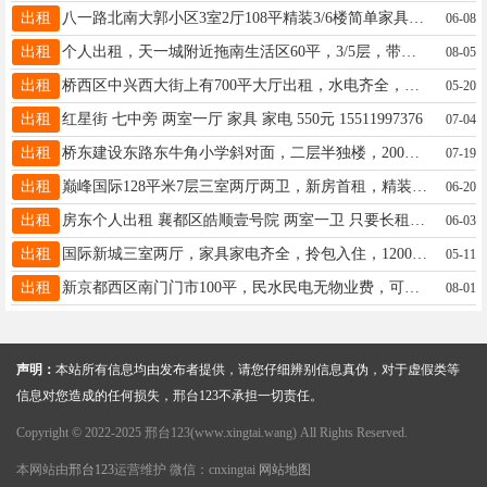
出租
八一路北南大郭小区3室2厅108平精装3/6楼简单家具双气空调热水器地下室无物业费月1000元电话13131999848
06-08
出租
个人出租，天一城附近拖南生活区60平，3/5层，带小房，650元/月。小区停车方便。电话:18510366029
08-05
出租
桥西区中兴西大街上有700平大厅出租，水电齐全，可办公、可做商超！联系电话13313395001
05-20
出租
红星街 七中旁 两室一厅 家具 家电 550元 15511997376
07-04
出租
桥东建设东路东牛角小学斜对面，二层半独楼，200平，房租低，门前能停车，办公午托仓库会所等均可17733991759
07-19
出租
巅峰国际128平米7层三室两厅两卫，新房首租，精装修，品牌家具家电拎包入住，有车位13785973336
06-20
出租
房东个人出租 襄都区皓顺壹号院 两室一卫 只要长租 非诚勿扰 电话 王先生15081490828
06-03
出租
国际新城三室两厅，家具家电齐全，拎包入住，1200联系13933731537微
05-11
出租
新京都西区南门门市100平，民水民电无物业费，可办公、便利、理发、蔬果店、快递等。租1700元15030989310
08-01
声明：
本站所有信息均由发布者提供，请您仔细辨别信息真伪，对于虚假类等
信息对您造成的任何损失，邢台123不承担一切责任。
Copyright © 2022-2025 邢台123(www.xingtai.wang) All Rights Reserved.
本网站由
邢台123
运营维护 微信：cnxingtai
网站地图