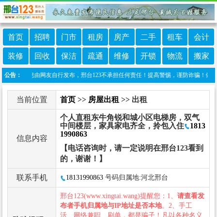
首页
招聘
门市
租房
房产
二手
租车
会计
装修
回收
保洁
疏通
维修
开锁
物流
搬家
本栏目信息由网友自行发布，邢台123不承担任何责任！提高警惕，谨防诈骗！做推广、做信
公告：
当前位置
首页
>>
房屋出租
>> 出租
个人直租东牛角锐和城小区电梯房，双气
中间楼层，家具家电齐全，拎包入住
1813
1990863
信息内容
【电话咨询时，请一定说明在邢台123看到
的，谢谢！】
联系手机
18131990863
号码归属地:河北邢台
邢台123(www.xingtai.wang)提醒您：1、
请查看发
布者手机归属地与IP地址是否本地
。2、手工
活、网络兼职、刷单，都是骗子！凡以各种名义