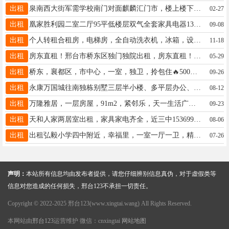
出租
泉南西大街军需学校南门对面麒麟汇门市，楼上楼下80平，月租2600，电话13930930894
02-27
出租
凰家胜利园二室二厅95平低楼层双气全套家具电器1300元 阳光巴厘岛二室二厅全套家具电器1600元13653399214
09-08
出租
个人转租合租房，电梯房，全自动洗衣机，冰箱，设施齐全，房租已交余半个月，免费赠送只收押金，免物业费13333094558
11-18
出租
房东直租！邢台市桥东区独门独院出租，房东直租！价格超级低！经济实惠包你满意！需要联系15612903056
05-29
出租
桥东，襄都区，市中心，一室，独卫，拎包住🔥500左右都有可短租押一付一干净卫生好停车13313397813
09-26
出租
永康万国城往南独栋别墅三层半小楼、多平层办公、厂房，均价3000多一平，大产权可贷款，自己的房子13229860970
08-12
出租
万隆雅居，一层房屋，91m2，紧邻乐，天一生活广场，天乐城，适合理疗、美容、办公等，1500元，13303190598
09-23
出租
天和人家两居室出租，家具家电齐全，近三中15369976159
08-06
出租
出租弘毅小学四中附近，幸福里，一室一厅一卫，精装，家具家电齐全，停车方便，月租900元☎️13833922423
07-26
声明：
本站所有信息均由发布者提供，请您仔细辨别信息真伪，对于虚假类等
信息对您造成的任何损失，邢台123不承担一切责任。
Copyright © 2022-2025 邢台123(www.xingtai.wang) All Rights Reserved.
本网站由
邢台123
运营维护 微信：cnxingtai
网站地图