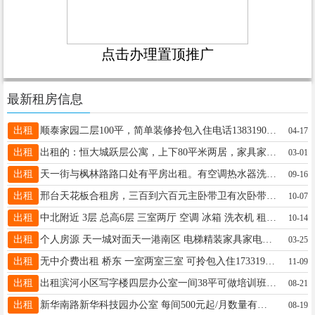
点击办理置顶推广
最新租房信息
出租
顺泰家园二层100平，简单装修拎包入住电话13831901763
04-17
出租
出租的：恒大城跃层公寓，上下80平米两居，家具家电齐全，月租1750元，13393297661
03-01
出租
天一街与枫林路路口处有平房出租。有空调热水器洗衣机无线网等。租金四百元押一付一。微信BN966121。
09-16
出租
邢台天花板合租房，三百到六百元主卧带卫有次卧带阳台，桥西桥东开发区拎包住，家具家电齐全能做饭能洗澡18531931712
10-07
出租
中北附近 3层 总高6层 三室两厅 空调 冰箱 洗衣机 租1000元18131851001
10-14
出租
个人房源 天一城对面天一港南区 电梯精装家具家电齐全拎包入住 单间价钱不高600左右 看房方便18003295291
03-25
出租
无中介费出租 桥东 一室两室三室 可拎包入住17331935780
11-09
出租
出租滨河小区写字楼四层办公室一间38平可做培训班用，可做直播用，每月900元，电话13739699791
08-21
出租
新华南路新华科技园办公室 每间500元起/月数量有限，有意联系15833396077,13333197789
08-19