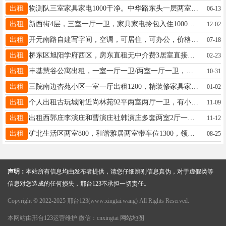
出租
物测队三室家具家电1000干净。中华路东头一层两室家具家电1000.中华南区三室家具家电1200元13229075082
06-13
出租
新西街4层，三室一厅一卫，家具家电拎包入住1000元民用水电，另5层两室一厅1000元，15100913300
12-02
出租
开元南路自建写字间，空调，可居住，可办公，价格350-650，另有150平院出租，300平二层楼电15227398000
07-18
出租
桥东区旭阳学府西区，房东直租无中介费3居室直接拎包入住电话15103396900
02-23
出租
丰基慧谷公寓出租，一室一厅一卫/两室一厅一卫，可住可办公，能注册公司，价格优惠18832933618
10-31
出租
三院南边杏苑小区一室一厅出租1200，精装修家具家电齐全，长租优先：15833094083
01-02
出租
个人出租古玩城附近尚林苑92平两室两厅一卫，有小房电动车好充电，门口能停车，有双气，电话15512824563
11-09
出租
出租西郭庄李演庄和曹演庄社韩演庄多套两室2厅一卫阳面1300元拎包入住，可以看房，交通便利。电话18830917011
11-12
出租
矿北生活区两室800，和谐雅居两室带车位1300，领世城邦两室精装1300，杏苑一室1000，15075972361
08-25
声明：
本站所有信息均由发布者提供，请您仔细辨别信息真伪，对于虚假类等
信息对您造成的任何损失，邢台123不承担一切责任。
Copyright © 2022-2025 邢台123(www.xingtai.wang) All Rights Reserved.
本网站由
邢台123
运营维护 微信：cnxingtai
网站地图