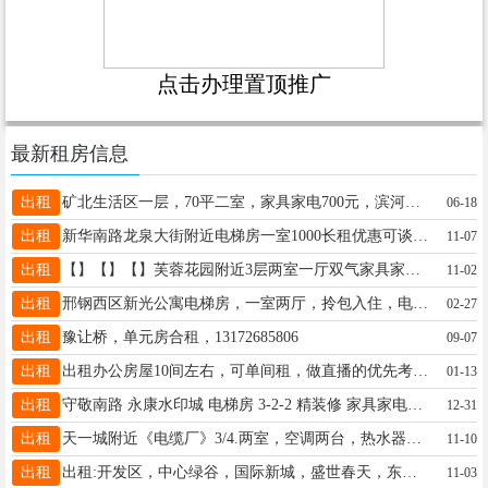
点击办理置顶推广
最新租房信息
出租
矿北生活区一层，70平二室，家具家电700元，滨河小区二层83平二室精装修家具家电，1200，15003398935
06-18
出租
新华南路龙泉大街附近电梯房一室1000长租优惠可谈家具家电齐全停车方便13313397813开元南路两室三楼八百拎包住
11-07
出租
【】【】【】芙蓉花园附近3层两室一厅双气家具家电带小房600月交通方便15097993156
11-02
出租
邢钢西区新光公寓电梯房，一室两厅，拎包入住，电话13785979021
02-27
出租
豫让桥，单元房合租，13172685806
09-07
出租
出租办公房屋10间左右，可单间租，做直播的优先考虑，价格可谈 冶金北路米迪幼儿园北10米办公楼 15131985737
01-13
出租
守敬南路 永康水印城 电梯房 3-2-2 精装修 家具家电齐全 拎包入住 1200/月 长租优惠15931995388
12-31
出租
天一城附近《电缆厂》3/4.两室，空调两台，热水器，家具齐全800元，15531946078
11-10
出租
出租:开发区，中心绿谷，国际新城，盛世春天，东方明珠，皓顺壹号院多套房屋900起，17803291757
11-03