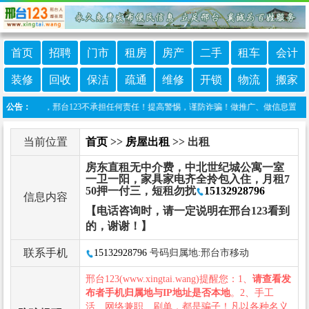
首页
招聘
门市
租房
房产
二手
租车
会计
装修
回收
保洁
疏通
维修
开锁
物流
搬家
行发布，邢台123不承担任何责任！提高警惕，谨防诈骗！做推广、做信息置顶！请加邢台1
公告：
当前位置
首页
>>
房屋出租
>> 出租
房东直租无中介费，中北世纪城公寓一室
一卫一阳，家具家电齐全拎包入住，月租7
50押一付三，短租勿扰
15132928796
信息内容
【电话咨询时，请一定说明在邢台123看到
的，谢谢！】
联系手机
15132928796
号码归属地:邢台市移动
邢台123(www.xingtai.wang)提醒您：1、
请查看发
布者手机归属地与IP地址是否本地
。2、手工
活、网络兼职、刷单，都是骗子！凡以各种名义