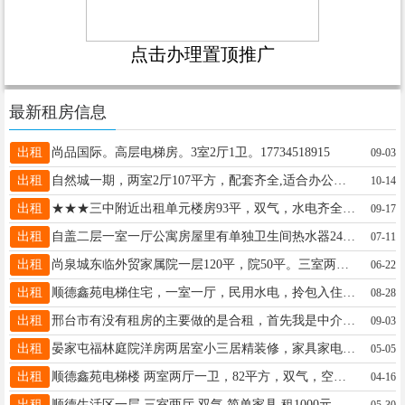
点击办理置顶推广
最新租房信息
出租
尚品国际。高层电梯房。3室2厅1卫。17734518915
09-03
出租
自然城一期，两室2厅107平方，配套齐全,适合办公居住，价格面议，房主电话：18103390289
10-14
出租
★★★三中附近出租单元楼房93平，双气，水电齐全，全套家具，干净卫生，价格面议电话13180567888★★★
09-17
出租
自盖二层一室一厅公寓房屋里有单独卫生间热水器24小时能洗澡双人床电脑桌冷热空调无线一月500电话13082025288
07-11
出租
尚泉城东临外贸家属院一层120平，院50平。三室两厅。家电齐全，拎包入住。月租1300元。13932985258同微信
06-22
出租
顺德鑫苑电梯住宅，一室一厅，民用水电，拎包入住1200元长租，15100913300
08-28
出租
邢台市有没有租房的主要做的是合租，首先我是中介，挣的就是中介费不要肯定不现实，200我就给你们找，18333937983
09-03
出租
晏家屯福林庭院洋房两居室小三居精装修，家具家电齐全，拎包入住15833295535
05-05
出租
顺德鑫苑电梯楼 两室两厅一卫，82平方，双气，空房，800元，15076864631
04-16
出租
顺德生活区一层 三室两厅 双气 简单家具 租1000元 小区可停车 18131851001
05-30