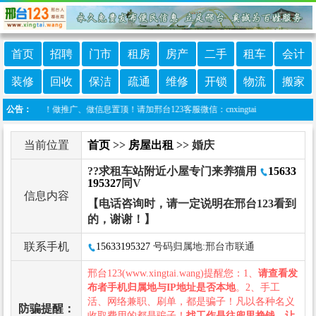
首页
招聘
门市
租房
房产
二手
租车
会计
装修
回收
保洁
疏通
维修
开锁
物流
搬家
诈骗！做推广、做信息置顶！请加邢台123客服微信：cnxingtai
公告：
当前位置
首页
>>
房屋出租
>> 婚庆
??求租车站附近小屋专门来养猫用
15633
195327
同V
信息内容
【电话咨询时，请一定说明在邢台123看到
的，谢谢！】
联系手机
15633195327
号码归属地:邢台市联通
邢台123(www.xingtai.wang)提醒您：1、
请查看发
布者手机归属地与IP地址是否本地
。2、手工
活、网络兼职、刷单，都是骗子！凡以各种名义
防骗提醒：
收取费用的都是骗子！
找工作是往兜里挣钱，让