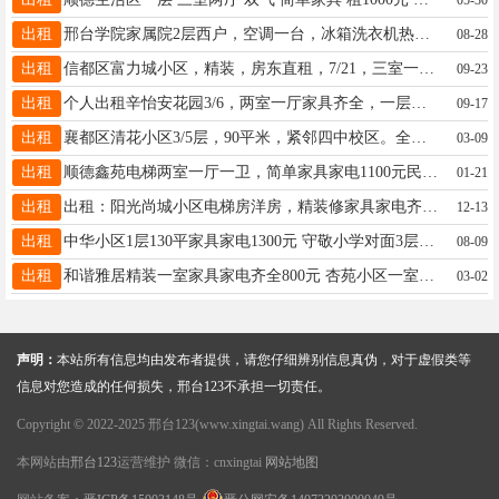
出租
邢台学院家属院2层西户，空调一台，冰箱洗衣机热水器，无暖气，有天然气，1000元，小房，15531946078
08-28
出租
信都区富力城小区，精装，房东直租，7/21，三室一厅，未入住。拎包入住，停车方便。长租优惠。电话：15931970801
09-23
出租
个人出租辛怡安花园3/6，两室一厅家具齐全，一层有储物间，拎包入住，随时看房，电话13082038202
09-17
出租
襄都区清花小区3/5层，90平米，紧邻四中校区。全套家具家电，水电暖齐全,1300元/月。电话：15930962519
03-09
出租
顺德鑫苑电梯两室一厅一卫，简单家具家电1100元民用水电，另市区多套房产出租，15100913300
01-21
出租
出租：阳光尚城小区电梯房洋房，精装修家具家电齐全，集中供暖，三室两室多套，800—1200/月，17732986975
12-13
出租
中华小区1层130平家具家电1300元 守敬小学对面3层精装家电1100元 守敬对面4层800元13323095781
08-09
出租
和谐雅居精装一室家具家电齐全800元 杏苑小区一室家具家电齐全900元13102560122
03-02
声明：
本站所有信息均由发布者提供，请您仔细辨别信息真伪，对于虚假类等
信息对您造成的任何损失，邢台123不承担一切责任。
Copyright © 2022-2025 邢台123(www.xingtai.wang) All Rights Reserved.
本网站由
邢台123
运营维护 微信：cnxingtai
网站地图