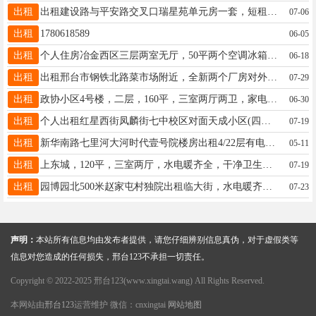
出租
出租建设路与平安路交叉口瑞星苑单元房一套，短租7、8月份，🉑培训，午托班全套设备，学生上课用15233912590
07-06
出租
1780618589
06-05
出租
个人住房冶金西区三层两室无厅，50平两个空调冰箱洗衣机，热水器，两气，不短租。月租650元电话19233291161
06-18
出租
出租邢台市钢铁北路菜市场附近，全新两个厂房对外出租水电齐全，电动门，当库房，和厂房均可，电话15094464444
07-29
出租
政协小区4号楼，二层，160平，三室两厅两卫，家电齐全，拎包入住。电话 15200155599
06-30
出租
个人出租红星西街凤麟街七中校区对面天成小区(四通楼)两室两厅4/6 100平1200元家电家具双气13931918392
07-19
出租
新华南路七里河大河时代壹号院楼房出租4/22层有电梯90平二室一厅一厨一卫月1000电话17633196152中介勿扰
05-11
出租
上东城，120平，三室两厅，水电暖齐全，干净卫生，价格面议，联系电话13180567888
07-19
出租
园博园北500米赵家屯村独院出租临大街，水电暖齐全，月租金800元，电话13930948697
07-23
声明：
本站所有信息均由发布者提供，请您仔细辨别信息真伪，对于虚假类等
信息对您造成的任何损失，邢台123不承担一切责任。
Copyright © 2022-2025 邢台123(www.xingtai.wang) All Rights Reserved.
本网站由
邢台123
运营维护 微信：cnxingtai
网站地图