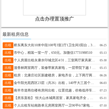
点击办理置顶推广
最新租房信息
出租
桥东离东大街10米中段108号3室2厅1卫生间1阳台，300元月租15094452622
06-25
出租
市中心，精装一室一厅，650元。加微信17731988510
05-13
出租
个人房屋出租永康水印城北区4/31，三室两厅家具家电齐全，电话15130905276
05-30
出租
漫香林两室两厅，装修带家具家电，一层带院下越！租金1700，包物业车位费，要求租客干净，禁养动物13933729991
05-15
出租
租房：北康庄社区新建楼房，家电齐全，上下两厅两卫七室，中兴东大街河工大 北行500米，☎️18731989977
06-26
出租
金牛阳光苑西区23层（共26）出租，140平大三居个人房子。1400/月，整年租可优惠。详询：13932919377
06-03
出租
南羊市道商住楼有房间出租，位置优越，价格低停车方便，适合办公，培训，宿舍，直播，联系电话13315915617
07-23
出租
【房东直租】 恒大山水城两居室，家具家电齐全，拎包入住！新风系统，采光好户型好，长租稳定优先13363712796
05-11
出租
个人出租车站南路单元房两室两厅一卫90平6/7家电家具齐全双全有小房月租700元电话13333095526
07-10