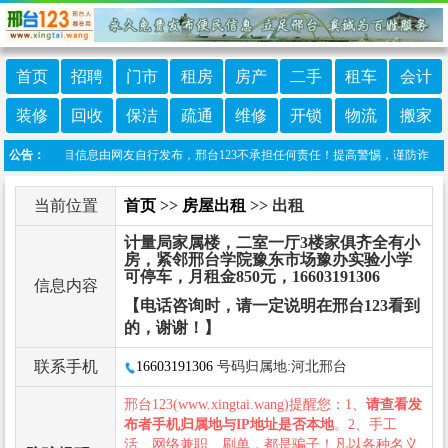
首页
招聘
门市
租房
房产
二手
租车
会计
装修
回收
保洁
疏通
维修
开锁
物流
搬家
声明：本栏目信息由网友自行发布，邢台123不承担任何责任！提高警惕，谨防诈骗！做推广、
公告：
当前位置
首页
>>
房屋出租
>> 出租
计量局家属楼，二室一厅3楼家俱齐全有小
房，紧邻邢台学院豫东市场豫办实验小学
可停车，月租金850元，16603191306
信息内容
【电话咨询时，请一定说明在邢台123看到
的，谢谢！】
联系手机
16603191306
号码归属地:河北邢台
邢台123(www.xingtai.wang)提醒您：1、
请查看发
布者手机归属地与IP地址是否本地
。2、手工
活、网络兼职、刷单，都是骗子！凡以各种名义