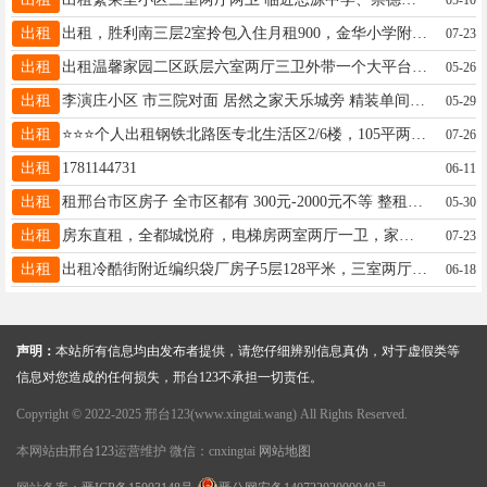
出租
出租，胜利南三层2室拎包入住月租900，金华小学附近两室拎包住租金900，13373787873
07-23
出租
出租温馨家园二区跃层六室两厅三卫外带一个大平台，家具家电齐全拎包入住月租金2400押一付三电话13831953394
05-26
出租
李演庄小区 市三院对面 居然之家天乐城旁 精装单间出租400 电话同V 15127994395
05-29
出租
⭐️⭐️⭐️个人出租钢铁北路医专北生活区2/6楼，105平两室两厅一卫家具家电齐全拎包入住18132935362⭐️є
07-26
出租
1781144731
06-11
出租
租邢台市区房子 全市区都有 300元-2000元不等 整租合租全女房 免费看房15630998967微信同
05-30
出租
房东直租，全都城悦府 ，电梯房两室两厅一卫，家具家电齐全，拎包入住，房屋干净亮堂，价格美丽，18932991366
07-23
出租
出租冷酷街附近编织袋厂房子5层128平米，三室两厅两一卫，长租700每月18732944319
06-18
声明：
本站所有信息均由发布者提供，请您仔细辨别信息真伪，对于虚假类等
信息对您造成的任何损失，邢台123不承担一切责任。
Copyright © 2022-2025 邢台123(www.xingtai.wang) All Rights Reserved.
本网站由
邢台123
运营维护 微信：cnxingtai
网站地图