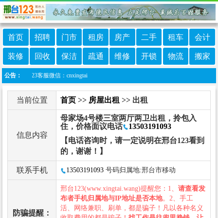
首页
招聘
门市
租房
房产
二手
租车
会计
装修
回收
保洁
疏通
维修
开锁
物流
搬家
123客服微信：cnxingtai
公告：
当前位置
首页
>>
房屋出租
>> 出租
母家场4号楼三室两厅两卫出租，拎包入
住，价格面议电话
13503191093
信息内容
【电话咨询时，请一定说明在邢台123看到
的，谢谢！】
联系手机
13503191093
号码归属地:邢台市移动
邢台123(www.xingtai.wang)提醒您：1、
请查看发
布者手机归属地与IP地址是否本地
。2、手工
活、网络兼职、刷单，都是骗子！凡以各种名义
防骗提醒：
收取费用的都是骗子！
找工作是往兜里挣钱，让