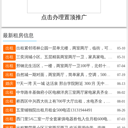
点击办理置顶推广
最新租房信息
出租
出租紧邻塔林公园一层单元楼，两室两厅，临街，可做办公，辅导班，美容，养生，减肥理疗之类的。联系16630972091
05-10
出租
三奕润城小区。五层精装两室两厅一卫，家具家电。拎包住。电话18617650525
05-31
出租
邢钢北生活区，一楼，两室两厅一卫100平，北邻十九中北校区。 电话15833381116
07-04
出租
自然城一期对面，两室两厅，简单家具，空调，500元，四层顶介意者勿扰15833616317
07-19
婚庆
??天一湾 天一城 达活泉 邢台学院附近 300/月 无中介费 可短租可月付 拎包入住☎️19565655613微信同号
06-13
出租
中华路丰基御府小区电梯洋房三室两厅家电家具齐全，拎包入住 租金面议 电话15512859508
06-02
出租
桥西区中兴西大街上有700平大厅出租，水电齐全，可办公、可做商超！联系电话13313395001
08-01
出租
五里铺独院出租月租金500电话13131944491
06-26
出租
西门里5/6二室一厅全套家俱电器拎包入住月租600电话☎️19143482300
07-03
出租
出租繁荣里小区三室两厅两卫 临近思源中学、崇德小学，交通便利15131321132
05-10