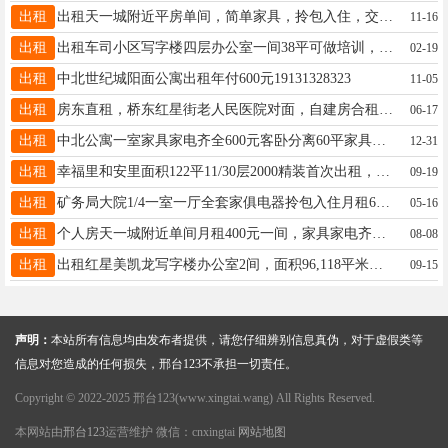
出租
出租天一城附近平房单间，简单家具，拎包入住，交通便利，环境好。电话17659930611。
11-16
出租
出租车司小区写字楼四层办公室一间38平可做培训，搬运，可做直播，用每月800元电话13739699791
02-19
出租
中北世纪城阳面公寓出租年付600元19131328323
11-05
出租
房东直租，桥东红星街老人民医院对面，自建房合租.小单间230大单间400元/月，空调，免费宽带17832000760
06-17
出租
中北公寓一室家具家电齐全600元客卧分离60平家具家电拎包入住800元13230954136
12-31
出租
幸福里和安里面积122平11/30层2000精装首次出租，家具家电齐全13663195752
09-19
出租
矿务局大院1/4一室一厅全套家俱电器拎包入住月租650电话19143482300
05-16
出租
个人房天一城附近单间月租400元一间，家具家电齐全，WIFI免费独立厨房，拎包入住随时可以看房13903196404
08-08
出租
出租红星美凯龙写字楼办公室2间，面积96,118平米各一，价格优惠，有意者可随时电联看房，电话18931933176
09-15
声明：
本站所有信息均由发布者提供，请您仔细辨别信息真伪，对于虚假类等
信息对您造成的任何损失，邢台123不承担一切责任。
Copyright © 2022-2025 邢台123(www.xingtai.wang) All Rights Reserved.
本网站由
邢台123
运营维护 微信：cnxingtai
网站地图