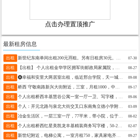
点击办理置顶推广
最新租房信息
出租
新世纪东南单间出租200元🈷️租。另有日租房30元。有空调wifi热水器等15094452622
07-30
出租
【出租】 个人出租金华学区拥军街邮政局家属院，两室两厅家具家电，生活便利环境优美。13333094880
08-27
出租
🅐幸福和安里大两居室出租，临近邢台学院，天一城，豫让桥！精装家具家电一应俱全，拎包入住，13373494880
09-08
出租
桥西 守敬南路新兴大街附近，三室，月租1000，中层，双气家具家电齐全，13313397813，东门里两室一千
09-17
出租
个人出租桥西丰基慧谷公寓一室一厅一卫、写字楼，40平左右可住可办公价格优惠13400198362
09-06
出租
个人：开元北路与泉北大街交叉口东南角立德小学附近教师楼小区三室两厅一卫家具家电齐全，拎包入住18733958792
03-09
出租
冶金生活区，一层三室一厅，77平米，带小院，位于小区大门口宜商宜居，详询房东19303297871
08-02
出租
个人出租桥西红星美凯龙丰基精装商务写字楼，50-2000㎡，分租整租均可，价格优惠13400198362
02-07
出租
新世纪附近，电梯公寓，一室月租750，家具家电齐全 停车方便，13313397813，新华南路精装两室一千拎包
09-27