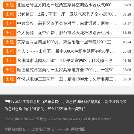
出租
北国逗号立方附近一层两室家具空调热水器双气600元一层两室简单家具空调热水器带小院500元13230954136
03-09
出租
邯郸路口，2层，两室一厅一卫双气家具齐全小房700元，13633292847
09-28
出租
中兴绿谷，高开区管委会在对面，南北通透，两室一厅，后面没有遮挡，远观邢台园博园，视野非常好15630989629
03-27
出租
个人房源，无中介费，邢台市区天花板级别合租房，价格400到600元有主卧带卫生间有次卧带阳台，桥西（万城燕云台，未来广场，中北，逗号，北国，居然之家，达活泉周边等等)桥东(天一城，万达，唐宁，新世纪，邢台学院，开元寺，世贸天街，新老人民医院眼科医院等附近) 开发区(科技园，皓顺一号院，国际新城，中医院附近)拎包入住，免费看房，房间新空调床柜桌椅，冰箱，全自动洗衣机，热水器能做饭能洗澡！ ☎17659950203 (有视频有图片)【求租空房简装精装三室】价格全市最高 主营全邢台合租
11-19
出租
黄家园两居四层1000月。万达附近一层带院120平三居拎包入住1200月。自然城对面两居600月，17732983901
10-24
出租
个人：⭐️⭐️⭐️出租五一桥南300米色织生活区4楼90平三室一厅一卫南北通透干净整洁电话18132935362⭐️є
05-08
出租
永康城市花园25/26层，113平两室两区，精装修干净全套家具电器拎包入住月租1800元18331938966
01-10
出租
顺德鑫苑两室两厅一卫家具家电齐全1200元。一室900元。龙城仕家四室两厅两卫空房适合办公拆迁户15227360033
07-08
出租
华悦城电梯三室两厅一卫，精装1800元，久新名苑三室两厅两卫1900元配齐家具家电15100913300
09-30
声明：
本站所有信息均由发布者提供，请您仔细辨别信息真伪，对于虚假类等
信息对您造成的任何损失，邢台123不承担一切责任。
Copyright © 2022-2025 邢台123(www.xingtai.wang) All Rights Reserved.
本网站由
邢台123
运营维护 微信：cnxingtai
网站地图