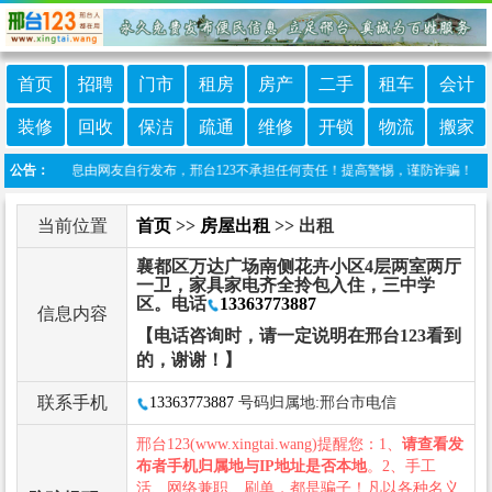
首页
招聘
门市
租房
房产
二手
租车
会计
装修
回收
保洁
疏通
维修
开锁
物流
搬家
本栏目信息由网友自行发布，邢台123不承担任何责任！提高警惕，谨防诈骗！做推广、做信
公告：
当前位置
首页
>>
房屋出租
>> 出租
襄都区万达广场南侧花卉小区4层两室两厅
一卫，家具家电齐全拎包入住，三中学
区。电话
13363773887
信息内容
【电话咨询时，请一定说明在邢台123看到
的，谢谢！】
联系手机
13363773887
号码归属地:邢台市电信
邢台123(www.xingtai.wang)提醒您：1、
请查看发
布者手机归属地与IP地址是否本地
。2、手工
活、网络兼职、刷单，都是骗子！凡以各种名义