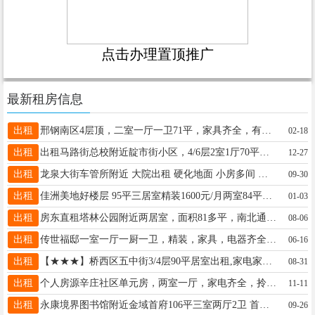
点击办理置顶推广
最新租房信息
出租
邢钢南区4层顶，二室一厅一卫71平，家具齐全，有部分家电600元/月18032957958
02-18
出租
出租马路街总校附近靛市街小区，4/6层2室1厅70平家具家电齐全，干净双气地下室，700元/月，18732938700
12-27
出租
龙泉大街车管所附近 大院出租 硬化地面 小房多间 可分租 400平库房19031695631
09-30
出租
佳洲美地好楼层 95平三居室精装1600元/月两室84平1400元/月1室拎包入住800元/月13211093025
01-03
出租
房东直租塔林公园附近两居室，面积81多平，南北通透，高层采光好。家具家电齐全，可拎包入住。电话18903191820
08-06
出租
传世福邸一室一厅一厨一卫，精装，家具，电器齐全，拎包入住，900元，13633292847
06-16
出租
【★★★】桥西区五中街3/4层90平居室出租,家电家具小房齐全,租金600元,房主电话15532970728.
08-31
出租
个人房源辛庄社区单元房，两室一厅，家电齐全，拎包入住联系电话13722944766，短租勿扰
11-11
出租
永康境界图书馆附近金域首府106平三室两厅2卫 首次出租拎包入住 月租1300元电话微信18830917011
09-26