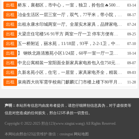
出租
桥东，襄都区，市中心，一室，独卫，拎包住🔥500左右都有可短租押一付一干净卫生好停车13313397813
03-14
出租
冶金生活区一层三室一厅，双气，77平米，带小院，位于小区大门口，适合开美容院和开门诊，详询房东19303297871
08-17
出租
出租永康水印城两室一厅。全屋实木家具，品牌家电，精装修，月租1500包物业费，长租优先，电话13703194201
07-24
出租
大梁庄住宅楼5/6 91平方 两室一厅一卫 停车方便有小房 月租800元长租优惠 电话13831915576
09-25
出租
五一桥附近，丽水苑，11/18层，93平，2-2-1卫，中等装修，家具家电齐全，，1300月租，18633693911
07-10
出租
】 钢铁北路清雅苑小区1/24层，60平一室一厅一卫厨房，家具家电齐全拎包入住，月租金950元13091291358
10-14
出租
中北公寓精装一室阳面全新家具家电拎包入住750元客卧分离60平家具空调热水器850元13230954136
09-07
出租
久新名苑小区，住宅，一居室，家具家电齐全，精装1400元民用水电15100913300
09-03
出租
泉南西大街军需学校南门麒麟汇门市楼上楼下80平月租3000没有转让费，联系电话13930930894
11-28
声明：
本站所有信息均由发布者提供，请您仔细辨别信息真伪，对于虚假类等
信息对您造成的任何损失，邢台123不承担一切责任。
Copyright © 2022-2025 邢台123(www.xingtai.wang) All Rights Reserved.
本网站由
邢台123
运营维护 微信：cnxingtai
网站地图