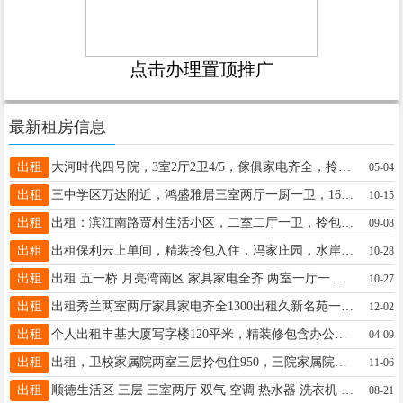
点击办理置顶推广
最新租房信息
出租
大河时代四号院，3室2厅2卫4/5，傢俱家电齐全，拎包入住，价格优惠，非中介。15097956799
05-04
出租
三中学区万达附近，鸿盛雅居三室两厅一厨一卫，1600元每月，13012125783
10-15
出租
出租：滨江南路贾村生活小区，二室二厅一卫，拎包入住停车方便，800/月联系电话15075967873
09-08
出租
出租保利云上单间，精装拎包入住，冯家庄园，水岸学府，五一桥附近15383197975
10-28
出租
出租 五一桥 月亮湾南区 家具家电全齐 两室一厅一卫 17331935780
10-27
出租
出租秀兰两室两厅家具家电齐全1300出租久新名苑一室家具家电齐全1200电话13102560122
12-02
出租
个人出租丰基大厦写字楼120平米，精装修包含办公家具，电话：15833601030
04-09
出租
出租，卫校家属院两室三层拎包住950，三院家属院三室拎包住1000,13363787873胜利南两室850
11-06
出租
顺德生活区 三层 三室两厅 双气 空调 热水器 洗衣机 家具全 租800元 18131851001
08-21