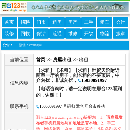
首页
招聘
门市
租房
房产
二手
租车
会计
装修
回收
保洁
疏通
维修
开锁
物流
搬家
服微信：cnxingtai
公告：
当前位置
首页
>>
房屋出租
>> 出租
【求租】【求租】【求租】世贸天阶附近
两室一厅的房子，能长租的不要顶层，中
介勿扰，非诚勿扰，
15030891997
信息内容
【电话咨询时，请一定说明在邢台123看到
的，谢谢！】
联系手机
15030891997
号码归属地:邢台市移动
邢台123(www.xingtai.wang)提醒您：1、
请查看发
布者手机归属地与IP地址是否本地
。2、手工
活、网络兼职、刷单，都是骗子！凡以各种名义