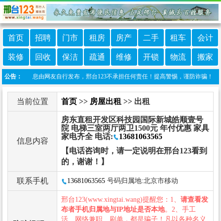
首页
招聘
门市
租房
房产
二手
租车
会计
装修
回收
保洁
疏通
维修
开锁
物流
搬家
：本栏目信息由网友自行发布，邢台123不承担任何责任！提高警惕，谨防诈骗！做推广、做信
公告：
当前位置
首页
>>
房屋出租
>> 出租
房东直租开发区科技园国际新城皓顺壹号
院 电梯三室两厅两卫1500元 年付优惠 家具
家电齐全 电话:
13681063565
信息内容
【电话咨询时，请一定说明在邢台123看到
的，谢谢！】
联系手机
13681063565
号码归属地:北京市移动
邢台123(www.xingtai.wang)提醒您：1、
请查看发
布者手机归属地与IP地址是否本地
。2、手工
活、网络兼职、刷单，都是骗子！凡以各种名义