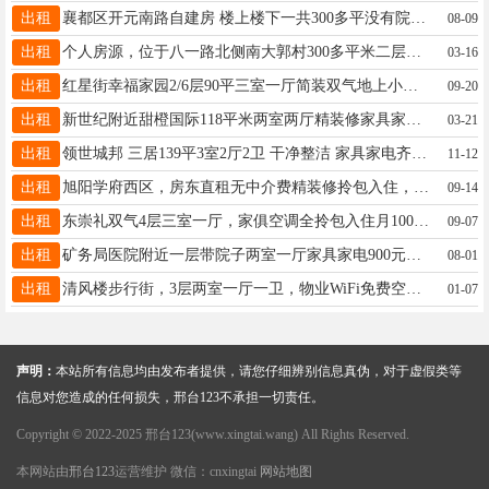
出租
襄都区开元南路自建房 楼上楼下一共300多平没有院子可当 工作室 居住 办公 库房 都可以联系电话18631977267
08-09
出租
个人房源，位于八一路北侧南大郭村300多平米二层独院，采光好，出进方便，可商可住，价格面议，电话：13703198920
03-16
出租
红星街幸福家园2/6层90平三室一厅简装双气地上小房家具电器全拎包入住月租1000元18331938966
09-20
出租
新世纪附近甜橙国际118平米两室两厅精装修家具家电齐全拎包入住实拍图片联系电话13273488222 查看图片
03-21
出租
领世城邦 三居139平3室2厅2卫 干净整洁 家具家电齐全19832295227
11-12
出租
旭阳学府西区，房东直租无中介费精装修拎包入住，电话15103396900
09-14
出租
东崇礼双气4层三室一厅，家俱空调全拎包入住月1000（一年起租）短期勿扰自家房无中介费！电话：15532983153
09-07
出租
矿务局医院附近一层带院子两室一厅家具家电900元，15075972361
08-01
出租
清风楼步行街，3层两室一厅一卫，物业WiFi免费空调热水器冰箱洗衣机电视机床衣柜厨具1000/月15731909761
01-07
声明：
本站所有信息均由发布者提供，请您仔细辨别信息真伪，对于虚假类等
信息对您造成的任何损失，邢台123不承担一切责任。
Copyright © 2022-2025 邢台123(www.xingtai.wang) All Rights Reserved.
本网站由
邢台123
运营维护 微信：cnxingtai
网站地图