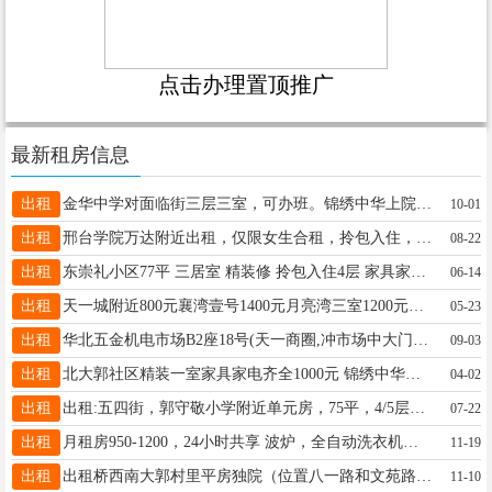
点击办理置顶推广
最新租房信息
出租
金华中学对面临街三层三室，可办班。锦绣中华上院精装三室，一层带院，可住可办公19333198658
10-01
出租
邢台学院万达附近出租，仅限女生合租，拎包入住，可以洗澡做饭，免物业费，免费停车，公交便利13833967396，
08-22
出租
东崇礼小区77平 三居室 精装修 拎包入住4层 家具家电齐全1300元/月 首次出租 18732938700
06-14
出租
天一城附近800元襄湾壹号1400元月亮湾三室1200元，科技大厦附近1000元15603197046
05-23
出租
华北五金机电市场B2座18号(天一商圈,冲市场中大门,导航可达)上下面积87㎡水电齐全☎️13903196665
09-03
出租
北大郭社区精装一室家具家电齐全1000元 锦绣中华电梯两室家具家电齐全免费停车1200元13102560122
04-02
出租
出租:五四街，郭守敬小学附近单元房，75平，4/5层，家具家电齐全，拎包入住。交通便利购物方便。13303398446
07-22
出租
月租房950-1200，24小时共享 波炉，全自动洗衣机，24小时热水，免费wiff电话13231908544
11-19
出租
出租桥西南大郭村里平房独院（位置八一路和文苑路交口附近），有水电天然气太阳能及简单家具。电话15632993780
11-10