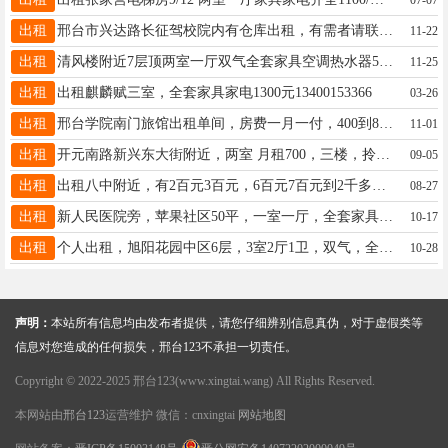
出租
邢台市兴达路长征驾校院内有仓库出租，有需者请联系15713396665
11-22
出租
清风楼附近7层顶两室一厅双气全套家具空调热水器550元一个月看房方便18632088716
11-25
出租
出租麒麟赋三室，全套家具家电1300元13400153366
03-26
出租
邢台学院南门旅馆出租单间，房费一月一付，400到800水电全包集中供暖设施齐全拎包入住13102556054
11-01
出租
开元南路新兴东大街附近，两室 月租700，三楼，拎包入住带地上小房13313397813微信同号
09-05
出租
出租八中附近，有2百元3百元，6百元7百元到2千多元的，电话13231995693
08-27
出租
新人民医院旁，苹果社区50平，一室一厅，全套家具电器，领包入住，800元！看房方便18732932238
10-17
出租
个人出租，旭阳花园中区6层，3室2厅1卫，双气，全套家具电器拎包入住，月租750，电话15094493216，长租优惠
10-28
声明：
本站所有信息均由发布者提供，请您仔细辨别信息真伪，对于虚假类等
信息对您造成的任何损失，邢台123不承担一切责任。
Copyright © 2022-2025 邢台123(www.xingtai.wang) All Rights Reserved.
本网站由
邢台123
运营维护 微信：cnxingtai
网站地图