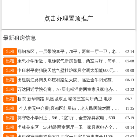
点击办理置顶推广
最新租房信息
出租
邢钢东区，一层带院30平，70平，两室一厅一卫，老证可，47万18713957335
02-14
出租
秉忠小学附近，电梯双气新房首租，两室两厅，简单装修，家具家电齐全，长租优惠，房东直租13463916000
05-08
出租
申庄村平房独院天然气壁挂炉家具空调太阳能600元。18931916063
09-08
出租
出租滨江路南头邓庄村路边大院。临近金牛阳光苑。二层楼四百平院子五百平.租金1500。适合办公居住15512837257
08-13
出租
万达附近学院公寓，7/7层电梯洋房两室家具家电齐全邻包入住包物业费1400元，13653291275
03-22
出租
桥东 新华南路 凤凰城东区 精装三室两厅两卫 电梯洋房 一层带小院 家具家电齐全 拎包入住 房东13031900619
09-21
出租
[个人房无中介费]襄都区红星街，老人民医院对面，自建房，集中供暖，免费宽带，单间300元,月付17832000760
11-25
出租
郭守敬小学附近，6/6，2室1厅，全套家具家电，600，行署，4层，空调，热水器，家具，550，2663325
07-19
出租
尚林苑东区，5/6精装两室两厅一卫，家具家电齐全，拎包入住，长租优惠！18713901990
08-14
出租
出租张家营电梯房9/12 两室一厅家具家电齐全1100/月 联系17731914043微信同号）/17731904043
07-07