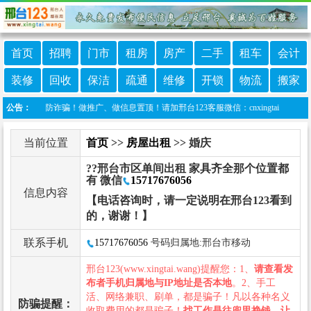
首页
招聘
门市
租房
房产
二手
租车
会计
装修
回收
保洁
疏通
维修
开锁
物流
搬家
惕，谨防诈骗！做推广、做信息置顶！请加邢台123客服微信：cnxingtai
公告：
当前位置
首页
>>
房屋出租
>> 婚庆
??邢台市区单间出租 家具齐全那个位置都
有 微信
15717676056
信息内容
【电话咨询时，请一定说明在邢台123看到
的，谢谢！】
联系手机
15717676056
号码归属地:邢台市移动
邢台123(www.xingtai.wang)提醒您：1、
请查看发
布者手机归属地与IP地址是否本地
。2、手工
活、网络兼职、刷单，都是骗子！凡以各种名义
防骗提醒：
收取费用的都是骗子！
找工作是往兜里挣钱，让