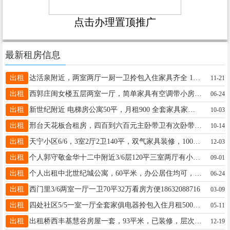
点击办理置顶推广
最新租房信息
出租
达活泉附近，两室两厅一厨一卫拎包入住家具齐全 1200/月联系电话 15369996484
11-21
出租
西郭庄闺女楼五层两室一厅，简单家具有空调带小房。一个月650，长期租可以优惠电话15175987052
06-24
出租
新世纪附近 电梯房公寓50平，月租900 全套家具家电干净采光好 民电民水 停车方便，13313397813
10-03
出租
邢台天花板合租房，四百到六百元主卧带卫有次卧带阳台，桥西桥东开发区拎包住，家具家电齐全能做饭能洗澡18531931712
10-14
出租
天宁小区6/6，3室2厅2卫140平，双气家具装修，1000元每月13932956701无中介
12-03
出租
个人郭守敬金华十二中附近3/6层120平三室两厅有小房可做自习室托管班长租短租均可不收押金17659997715
09-01
出租
个人出租中北世纪城公寓，60平米，办公居住均可，月租1100元/月，电话微信同号，15531974519
06-24
出租
西门里3/6两室一厅一卫70平32万看房方便18632088716
03-09
出租
四处社区5/5一室一厅全套家俱电器拎包入住月租500电话19143482300
05-11
出租
出租桥西丰基慧谷房屋一套，93平米，已装修，层次好，位置好，适合办公！有意者联系15931990585
12-19