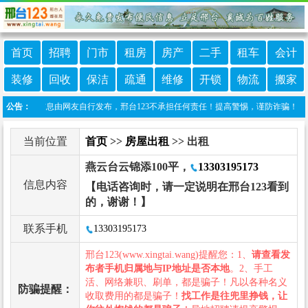
首页
招聘
门市
租房
房产
二手
租车
会计
装修
回收
保洁
疏通
维修
开锁
物流
搬家
：本栏目信息由网友自行发布，邢台123不承担任何责任！提高警惕，谨防诈骗！做推广、做信
公告：
当前位置
首页
>>
房屋出租
>> 出租
燕云台云锦添100平，
13303195173
信息内容
【电话咨询时，请一定说明在邢台123看到
的，谢谢！】
联系手机
13303195173
邢台123(www.xingtai.wang)提醒您：1、
请查看发
布者手机归属地与IP地址是否本地
。2、手工
活、网络兼职、刷单，都是骗子！凡以各种名义
防骗提醒：
收取费用的都是骗子！
找工作是往兜里挣钱，让