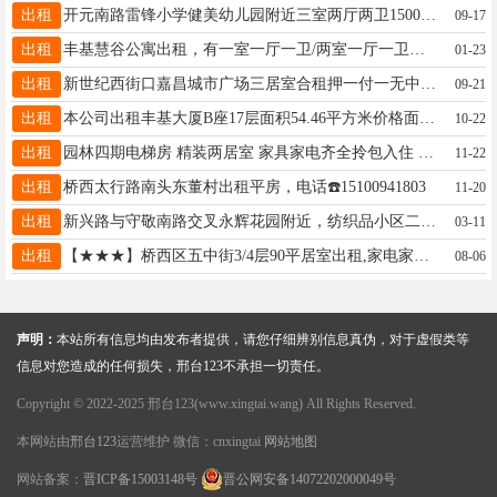
出租
开元南路雷锋小学健美幼儿园附近三室两厅两卫1500中层家具家电齐全带车库停车方便13313397813桥西带车库一千三
09-17
出租
丰基慧谷公寓出租，有一室一厅一卫/两室一厅一卫，可住宿可办公，能注册公司，15530936682
01-23
出租
新世纪西街口嘉昌城市广场三居室合租押一付一无中介费可短租可长租13911010262退房不拖泥带水
09-21
出租
本公司出租丰基大厦B座17层面积54.46平方米价格面议非诚勿扰。联系电话13231995395，19565609032
10-22
出租
园林四期电梯房 精装两居室 家具家电齐全拎包入住 1200每月 18831939209
11-22
出租
桥西太行路南头东董村出租平房，电话☎️15100941803
11-20
出租
新兴路与守敬南路交叉永辉花园附近，纺织品小区二室一厅一卫，租金680左右，电话15131333834
03-11
出租
【★★★】桥西区五中街3/4层90平居室出租,家电家具小房齐全,租金600元,房主电话15532970728.
08-06
声明：
本站所有信息均由发布者提供，请您仔细辨别信息真伪，对于虚假类等
信息对您造成的任何损失，邢台123不承担一切责任。
Copyright © 2022-2025 邢台123(www.xingtai.wang) All Rights Reserved.
本网站由
邢台123
运营维护 微信：cnxingtai
网站地图
网站备案：
晋ICP备15003148号
晋公网安备14072202000049号