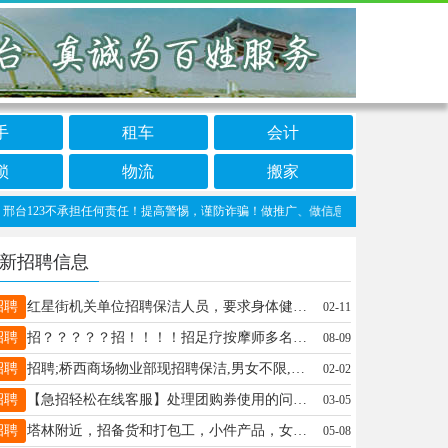
手
租车
会计
锁
物流
搬家
23不承担任何责任！提高警惕，谨防诈骗！做推广、做信息置顶！请加邢台123客服微信：c
新招聘信息
招聘
红星街机关单位招聘保洁人员，要求身体健康、吃苦耐劳、服从分配。18903199260
02-11
招聘
招？？？？？招！！！！招足疗按摩师多名年龄不限详情15076881680
08-09
招聘
招聘;桥西商场物业部现招聘保洁,男女不限,工资1600-2500之间,联系电话;15131979190
02-02
招聘
【急招轻松在线客服】处理团购券使用的问题，不涉及销售，月休8天，3200-5000，电话同V：17603190775
03-05
招聘
塔林附近，招备货和打包工，小件产品，女士优先。微电同号18632915171
05-08