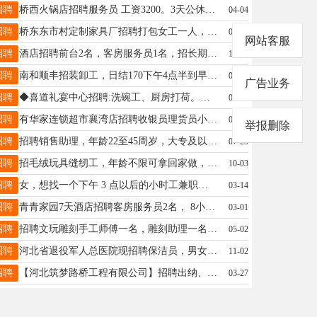
招聘
桥西火锅店招聘服务员 工资3200。3天公休 联系电话13315907893
04-04
招聘
桥东东市村定制家具厂招聘打包女工一人，每天8小时，工资待遇面议，要求25-45岁，附近居住，电话15833399495
04-19
网站客服
招聘
酒店招聘前台2名，客房服务员1名，招长期工短期勿扰有意者联系17733960191
11-21
招聘
南和顺丰招装卸工，日结170下午4点半到早上4点半，男25-55周，地址贾宋韩村，电话15731966391
02-25
广告业务
招聘
◆喜道礼宴中心招聘:洗碗工、厨房打荷。公休4天，管吃管住，工资3000元。莲池大桥北侧15131321297
06-16
招聘
有华家连锁超市襄湾店招聘收银员理货员小时工19331930216
01-06
举报删除
招聘
招聘销售助理，年龄22至45周岁，大专及以上学历。待遇：2600+绩效+旅游+三险电话：03192345656
07-29
招聘
招毛绒玩具缝纫工，年龄不限可拿回家做，联系电话:15130983020信
10-03
招聘
女，想找一个下午 3 点以后的小时工兼职。电话18931946357
03-14
招聘
青青家园7天酒店招聘客房服务员2名， 8小时工作制，有餐补，公休4天，工资3000左右。电话：18233995657
03-01
招聘
招聘文玩雕刻手工师傅一名，雕刻助理一名负责打孔磨籽，文玩抖音客服一名，早九晚六在亿德隆，联系方式18617432555
05-02
招聘
河北省退役军人总医院现招聘保洁员，男女均可，可提供休息地方，联系电话：15933690706
11-02
招聘
【河北筑梦路桥工程有限公司】招聘出纳、前台、有经验者优先，联系电话：18531912305（微信同步）
03-27