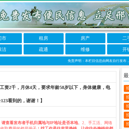
门市
租房
房产
二
保洁
疏通
维修
开
免责声明：本栏目信息由网友自行发布，邢台1
最
工资2千，月休4天，要求年龄58岁以下，身体健康，电
123看到的，谢谢！】
、
请查看发布者手机归属地与IP地址是否本地
。2、手工活、网络
义收取费用的都是骗子！
找工作是往兜里挣钱，让你往外掏钱的都