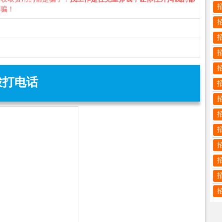
诈骗！
拨打电话