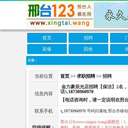
首页
招聘
装修
回收
公告：
当前位置
首页
>>
求职招聘
>> 招聘
金力豪辰光店招聘【保洁】2名，
话
18730960970
信息内容
【电话咨询时，请一定说明在邢台
联系手机
18730960970
号码归属地:邢台市移动
邢台123(www.xingtai.wang)提醒您：1
防骗提醒：
兼职、刷单，都是骗子！凡以各种名