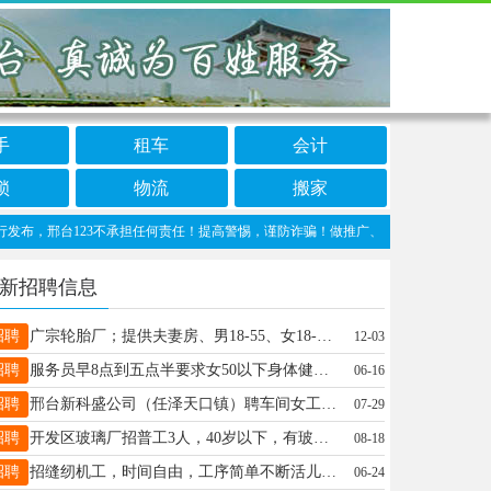
手
租车
会计
锁
物流
搬家
邢台123不承担任何责任！提高警惕，谨防诈骗！做推广、做信息置顶！请加邢台123客服
新招聘信息
招聘
广宗轮胎厂；提供夫妻房、男18-55、女18-50，要求简单识字，19103194000五险一金工资7500-13000
12-03
招聘
服务员早8点到五点半要求女50以下身体健康工资三千三左右太行路尚客优连锁酒店15903198123
06-16
招聘
邢台新科盛公司（任泽天口镇）聘车间女工45周岁以下50名月薪5-7千元管吃管住上意外险19831990295
07-29
招聘
开发区玻璃厂招普工3人，40岁以下，有玻璃深加工经验优先，免费食宿，交五险，综合4千-6千，18830950228
08-18
招聘
招缝纫机工，时间自由，工序简单不断活儿，计价工资半个月结算一次。地址：襄都区东汪中心医院附近，电话13082019855
06-24