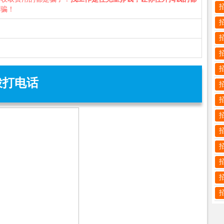
诈骗！
拨打电话