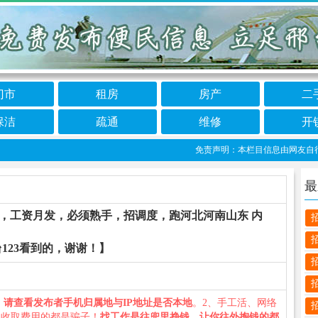
门市
租房
房产
二
保洁
疏通
维修
开
免责声明：本栏目信息由网友自行发布，
最
，工资月发，必须熟手，招调度，跑河北河南山东 内
123看到的，谢谢！】
、
请查看发布者手机归属地与IP地址是否本地
。2、手工活、网络
义收取费用的都是骗子！
找工作是往兜里挣钱，让你往外掏钱的都