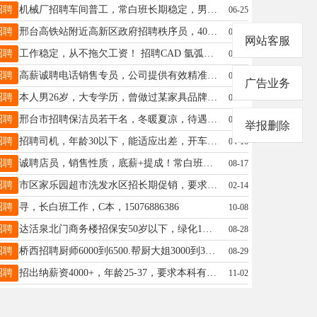
招聘
机械厂招聘车间普工，常白班长期稳定，男24～40岁之间，短期暑假工勿扰，联系电话15830723883
06-25
招聘
邢台高铁站附近高新区政府招聘秩序员，40周岁以下，待遇优厚，4-5天公休，带薪年假。杨经理；15354002240
02-24
网站客服
招聘
工作稳定，从不拖欠工资！ 招聘CAD 氩弧焊工要会看图纸 折弯工绘图 打磨工 送货跟单 15631941567
02-03
招聘
高薪诚聘电话销售专员，公司提供有效精准客户，报销手机费！工作简单，易成单！咨询热线18931935119
08-21
广告业务
招聘
本人男26岁，大专学历，曾做过某家具品牌策划，抖音运营，法务等工作。联系电话19912095772
04-05
招聘
邢台市招聘保洁员若干名，冬暖夏凉，待遇优厚，男女均可，有经验者优先录用，有意者请拨打电话：13102570696
02-20
举报删除
招聘
招聘司机，年龄30以下，能适应出差，开车沉稳，三年以上驾龄，月薪3000-4000。陈15933344159
04-16
招聘
诚聘店员，销售性质，底薪+提成！常白班，8小时，公休四天，工作地点亿德隆，年龄50以下，女士优先18832915200
08-17
招聘
市区家乐园超市洗发水区招长期促销，要求有工作经验，灵活的，有健康证，☎️ x17734509603
02-14
招聘
寻，长白班工作，C本，15076886386
10-08
招聘
达活泉北门商务楼招保安50岁以下，绿化1名60岁左右，身体健康，小区维修55岁左右，懂水电暖，15933199265
08-28
招聘
桥西招聘厨师6000到6500.帮厨大姐3000到3200.公休全勤奖加奖金15531909767
08-29
招聘
招出纳薪资4000+，年龄25-37，要求本科有经验可放宽、市区居住，地址三义庙小学有五险，：18903292709
11-02