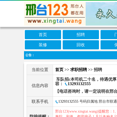
首页
招聘
装修
回收
公告：
当前位置
首页
>>
求职招聘
>> 招聘
车队招c本司机二十名，待遇优厚
容：
13293132555
信息内容
【电话咨询时，请一定说明在邢台
联系手机
13293132555
号码归属地:邢台市联通
邢台123(www.xingtai.wang)提醒您：1
防骗提醒：
兼职、刷单，都是骗子！凡以各种名