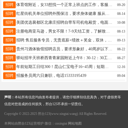
招聘
体育馆附近，女33想找一个正常上班点的工作，客服保险不行，15226820255
09-20
招聘
红星街机关单位招聘外围保洁，要求身体健康 服从分配 联系电话18903199260
08-14
招聘
美团优选襄都区北康庄招聘自带车司机电厢货，电面包车，招聘夜班分拣，男女不限，45岁以内，电话18333991987
10-08
招聘
注册电商亚马逊，男女不限！7-9天结工资，了解致电19203692435
08-13
招聘
招聘:售后服务专员，无责底薪+绩效＋奖金，双休，法定节假日休息，22到45周岁，男女不限，手机号13091272139
09-13
招聘
贵州习酒体验馆招聘店员，要求形象好，40周岁以下吃苦耐劳，待遇优厚18875760116
08-22
招聘
驿站招半天班桥西青青家园附近上午8：30-12：30工资1200元，15226886028非诚勿扰
08-27
招聘
年前短期工日结300！昆山仁宝电子16~45周；短期工保底8100昆山立臻18~4842。电 ：15530901546
12-16
招聘
招服务员周六日兼职，电话15333195439
09-04
声明：
本站所有信息均由发布者提供，请您仔细辨别信息真伪，对于虚假类等
信息对您造成的任何损失，邢台123不承担一切责任。
Copyright © 2022-2025 邢台123(www.xingtai.wang) All Rights Reserved.
本网站由
邢台123
运营维护 微信：cnxingtai
网站地图