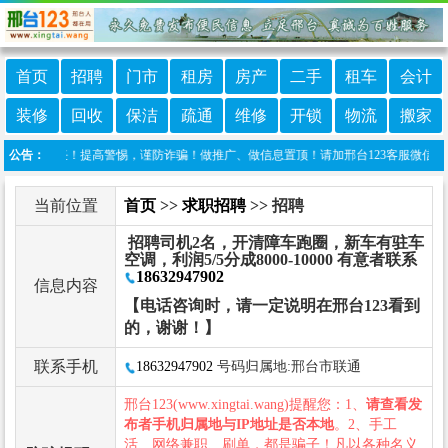
首页
招聘
门市
租房
房产
二手
租车
会计
装修
回收
保洁
疏通
维修
开锁
物流
搬家
任何责任！提高警惕，谨防诈骗！做推广、做信息置顶！请加邢台123客服微信：cnxing
公告：
当前位置
首页
>>
求职招聘
>> 招聘
招聘司机2名，开清障车跑圈，新车有驻车
空调，利润5/5分成8000-10000 有意者联系
18632947902
信息内容
【电话咨询时，请一定说明在邢台123看到
的，谢谢！】
联系手机
18632947902
号码归属地:邢台市联通
邢台123(www.xingtai.wang)提醒您：1、
请查看发
布者手机归属地与IP地址是否本地
。2、手工
活、网络兼职、刷单，都是骗子！凡以各种名义