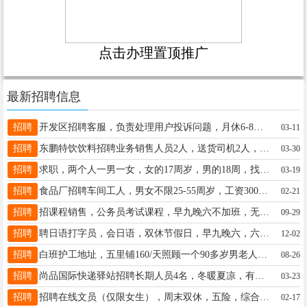
点击办理置顶推广
最新招聘信息
招聘
开发区招聘客服，负责处理用户投诉问题，月休6-8天，薪资3500，有客服相关工作经验者优先，15194933334微
03-11
招聘
东鹏特饮饮料招聘业务销售人员2人，送货司机2人，男女不限，40岁以下，工作地址：桥西区。电话17531961181
03-30
招聘
求职，两个人一男一女，女的17周岁，男的18周，找长期工，联系电话15732929063
03-19
招聘
食品厂招聘车间工人，男女不限25-55周岁，工资3000-6000左右，公休四天，电话15731910892 同号
02-21
招聘
招课程销售，公务员考试课程，早九晚六不加班，无责4000加提成，居然之家写字楼13739803105
09-29
招聘
聘日语打字员，会日语，双休节假日，早九晚六，六险，同 18632981630
12-02
招聘
白班护工地址，五里铺160/天照顾一个90多岁男老人卧床不能自理，用女护工15175965575
08-26
招聘
尚品国际快递驿站招聘长期人员4名，冬暖夏凉，有经验者优先。电话微信同号！1510339881018231900255
03-23
招聘
招聘在线文员（仅限女生），周末双休，五险，综合薪资8000+，地址：桥东保利云上附近，李经理17503370262
02-17